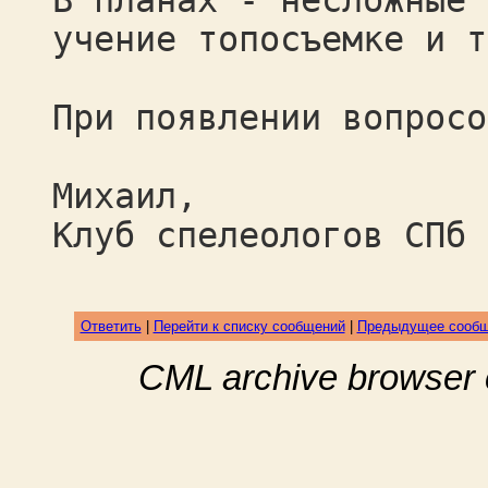
В планах - несложные 
учение топосъемке и т
При появлении вопросо
Михаил,
Клуб спелеологов СПб
Ответить
|
Перейти к списку сообщений
|
Предыдущее сооб
CML archive browser 