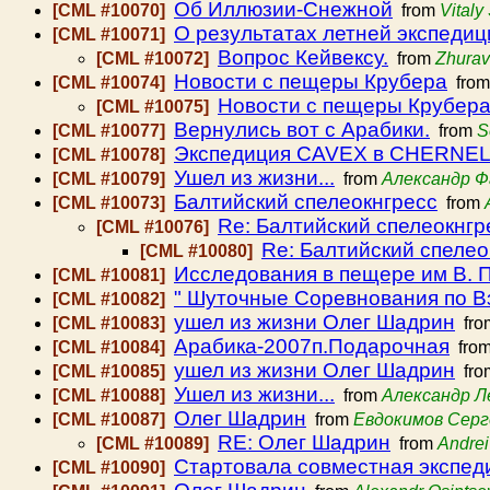
Об Иллюзии-Снежной
[CML #10070]
from
Vitaly
О результатах летней экспеди
[CML #10071]
Вопрос Кейвексу.
[CML #10072]
from
Zhurav
Новости с пещеры Крубера
[CML #10074]
fro
Новости с пещеры Крубера
[CML #10075]
Вернулись вот с Арабики.
[CML #10077]
from
S
Экспедиция CAVEX в CHERNEL
[CML #10078]
Ушел из жизни...
[CML #10079]
from
Александр 
Балтийский спелеокнгресс
[CML #10073]
from
Re: Балтийский спелеокнгр
[CML #10076]
Re: Балтийский спелео
[CML #10080]
Исследования в пещере им В. 
[CML #10081]
" Шуточные Соревнования по 
[CML #10082]
ушел из жизни Олег Шадрин
[CML #10083]
fr
Арабика-2007п.Подарочная
[CML #10084]
fro
ушел из жизни Олег Шадрин
[CML #10085]
fr
Ушел из жизни...
[CML #10088]
from
Александр Л
Олег Шадрин
[CML #10087]
from
Евдокимов Серг
RE: Олег Шадрин
[CML #10089]
from
Andrei
Стартовала совместная экспеди
[CML #10090]