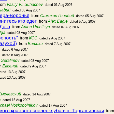
rom
Vasily Vl. Suhachev
dated 01 Aug 2007
надий
dated 05 Aug 2007
бера-Воронья
from
Самохин Генадий
dated 05 Aug 2007
книтесь кто едет
from
Alex Eagle
dated 5 Aug 2007
Дага
from
Anton Umnitsyn
dated 07 Aug 2007
lga
dated 08 Aug 2007
репость"
from
КСС
dated 2 Aug 2007
азухой)
from
Вашики
dated 7 Aug 2007
dated 6 Aug 2007
dated 8 Aug 2007
 Serafimov
dated 08 Aug 2007
m
Евгений
dated 9 Aug 2007
ated 13 Aug 2007
ated 13 Aug 2007
Хмелевский
dated 14 Aug 2007
в
dated 15 Aug 2007
chael Voskoboinikov
dated 17 Aug 2007
кого краевого спелеоклуба в п. Торгашинская
fro