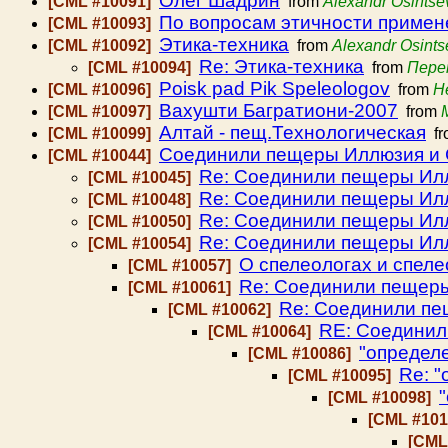
Олег Шадрин
[CML #10091]
from
Alexandr Osintse
По вопросам этичности примен
[CML #10093]
Этика-техника
[CML #10092]
from
Alexandr Osints
Re: Этика-техника
[CML #10094]
from
Пере
Poisk pad Pik Speleologov
[CML #10096]
from
H
Вахушти Багратиони-2007
[CML #10097]
from
Алтай - пещ.Технологическая
[CML #10099]
fr
Соединили пещеры Иллюзия и С
[CML #10044]
Re: Соединили пещеры Илл
[CML #10045]
Re: Соединили пещеры Илл
[CML #10048]
Re: Соединили пещеры Илл
[CML #10050]
Re: Соединили пещеры Илл
[CML #10054]
О спелеологах и спеле
[CML #10057]
Re: Соединили пещеры
[CML #10061]
Re: Соединили пе
[CML #10062]
RE: Соединил
[CML #10064]
"определ
[CML #10086]
Re: 
[CML #10095]
[CML #10098]
[CML #10
[CML