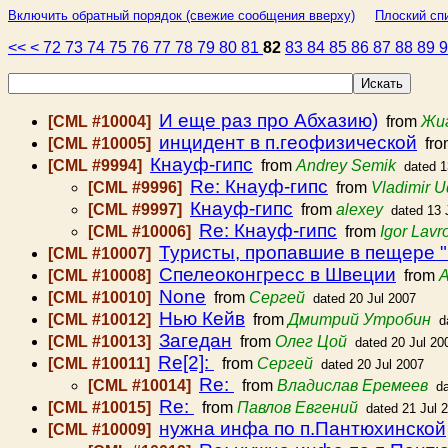
Включить обратный порядок (свежие сообщения вверху)
Плоский спи
<<
<
72
73
74
75
76
77
78
79
80
81
82
83
84
85
86
87
88
89
И еще раз про Абхазию)
[CML #10004]
from
Жиг
инцидент в п.геофизической
[CML #10005]
fr
Кнауф-гипс
[CML #9994]
from
Andrey Semik
dated 1
Re: Кнауф-гипс
[CML #9996]
from
Vladimir 
Кнауф-гипс
[CML #9997]
from
alexey
dated 13 
Re: Кнауф-гипс
[CML #10006]
from
Igor Lavr
Туристы, пропавшие в пещере 
[CML #10007]
Спелеоконгресс в Швеции
[CML #10008]
from
A
None
[CML #10010]
from
Сергей
dated 20 Jul 2007
Нью Кейв
[CML #10012]
from
Дмитрий Утробин
d
Загедан
[CML #10013]
from
Олег Цой
dated 20 Jul 20
Re[2]:
[CML #10011]
from
Сергей
dated 20 Jul 2007
Re:
[CML #10014]
from
Владислав Еремеев
d
Re:
[CML #10015]
from
Павлов Евгений
dated 21 Jul 
нужна инфа по п.Пантюхинской
[CML #10009]