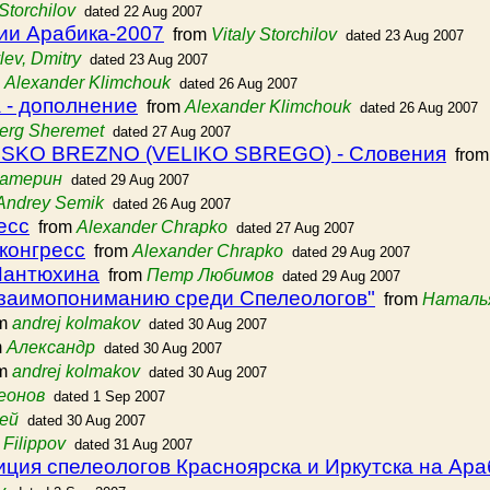
 Storchilov
dated 22 Aug 2007
ции Арабика-2007
from
Vitaly Storchilov
dated 23 Aug 2007
lev, Dmitry
dated 23 Aug 2007
m
Alexander Klimchouk
dated 26 Aug 2007
 - дополнение
from
Alexander Klimchouk
dated 26 Aug 2007
erg Sheremet
dated 27 Aug 2007
SKO BREZNO (VELIKO SBREGO) - Словения
fro
Фатерин
dated 29 Aug 2007
Andrey Semik
dated 26 Aug 2007
есс
from
Alexander Chrapko
dated 27 Aug 2007
конгресс
from
Alexander Chrapko
dated 29 Aug 2007
Пантюхина
from
Петр Любимов
dated 29 Aug 2007
Взаимопониманию среди Спелеологов"
from
Наталь
om
andrej kolmakov
dated 30 Aug 2007
m
Александр
dated 30 Aug 2007
om
andrej kolmakov
dated 30 Aug 2007
еонов
dated 1 Sep 2007
ей
dated 30 Aug 2007
 Filippov
dated 31 Aug 2007
ция спелеологов Красноярска и Иркутска на Ара