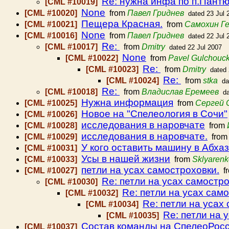
Re: нужна инфа по п.Пант
[CML #10019]
None
[CML #10020]
from
Павел Гриднев
dated 23 Jul 
Пещера Красная.
[CML #10021]
from
Самохин Г
None
[CML #10016]
from
Павел Гриднев
dated 22 Jul 
Re:
[CML #10017]
from
Dmitry
dated 22 Jul 2007
None
[CML #10022]
from
Pavel Gulchouc
Re:
[CML #10023]
from
Dmitry
dated 
Re:
[CML #10024]
from
stka
da
Re:
[CML #10018]
from
Владислав Еремеев
d
Нужна информация
[CML #10025]
from
Сергей 
Новое на "Спелеология в Сочи"
[CML #10026]
исследования в наровчате
[CML #10028]
from
исследования в наровчате.
[CML #10029]
fro
У кого оставить машину в Абха
[CML #10031]
Усы в нашей жизни
[CML #10033]
from
Sklyarenk
петли на усах самостроховки.
[CML #10027]
f
Re: петли на усах самостро
[CML #10030]
Re: петли на усах сам
[CML #10032]
Re: петли на усах
[CML #10034]
Re: петли на 
[CML #10035]
Состав команды на СпелеоРос
[CML #10037]