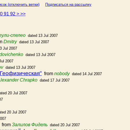
сок (отключить ветки)
Подписаться на рассылку
90
91
92
>
>>
ули-спелео
dated 13 Jul 2007
om
Dmitry
dated 13 Jul 2007
3 Jul 2007
Udovichenko
dated 13 Jul 2007
Jul 2007
ov
dated 13 Jul 2007
"Геофизическая"
from
nobody
dated 14 Jul 2007
lexander Chrapko
dated 17 Jul 2007
ated 20 Jul 2007
07
ated 20 Jul 2007
2007
from
Залилов Фидель
dated 20 Jul 2007