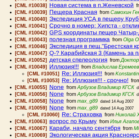
Новая система в п.Женевской
[CML #10038]
f
Пещера Красная
[CML #10039]
from
Самохин Ге
Экспедиция УСА в пещеру Кру
[CML #10040]
Срочно в номер: Хипста - откли
[CML #10041]
GPS координаты пещер Чатыр-
[CML #10042]
полезная программка
[CML #10043]
from
Olga O
Экспедиция в пещ."Брестская к
[CML #10046]
Q-? Карабийская 3 (Камень за п
[CML #10047]
детская спелеология
[CML #10052]
from
Доктор
Иллюзия!!!
[CML #10049]
from
Владислав Еремеев
Re: Иллюзия!!!
[CML #10051]
from
Konstantin
Re: Иллюзия!!! - срочно!
[CML #10053]
fro
None
[CML #10055]
from
Арбузов Владимир КГСК
d
None
[CML #10056]
from
Арбузов Владимир КГСК
d
None
[CML #10058]
from
max_g89
dated 14 Aug 2007
None
[CML #10059]
from
max_g89
dated 14 Aug 2007
Re: Страховка
[CML #10060]
from
Николай 
вопрос по Крыму
[CML #10063]
from
Илья Агапо
Караби, начало сентября
[CML #10067]
from
Mi
Экологическая акция Красноярс
[CML #10069]