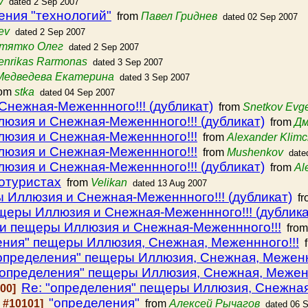
v
dated 2 Sep 2007
ения "технологий"
from
Павел Гриднев
dated 02 Sep 2007
ev
dated 2 Sep 2007
тятко Олег
dated 2 Sep 2007
enrikas Rarmonas
dated 3 Sep 2007
Медведева Екатерина
dated 3 Sep 2007
om
stka
dated 04 Sep 2007
нежная-Меженнного!!! (дубликат)
from
Snetkov Evg
юзия и Снежная-Меженнного!!! (дубликат)
from
Дм
юзия и Снежная-Меженнного!!!
from
Alexander Klim
юзия и Снежная-Меженнного!!!
from
Mushenkov
date
юзия и Снежная-Меженнного!!! (дубликат)
from
Al
отуристах
from
Velikan
dated 13 Aug 2007
 Иллюзия и Снежная-Меженнного!!! (дубликат)
fr
щеры Иллюзия и Снежная-Меженнного!!! (дублика
и пещеры Иллюзия и Снежная-Меженнного!!!
fro
ения" пещеры Иллюзия, Снежная, Меженнного!!!
f
"определения" пещеры Иллюзия, Снежная, Меженн
"определения" пещеры Иллюзия, Снежная, Меженн
Re: "определения" пещеры Иллюзия, Снежная
100]
"определения"
 #10101]
from
Алексей Рычагов
dated 06 