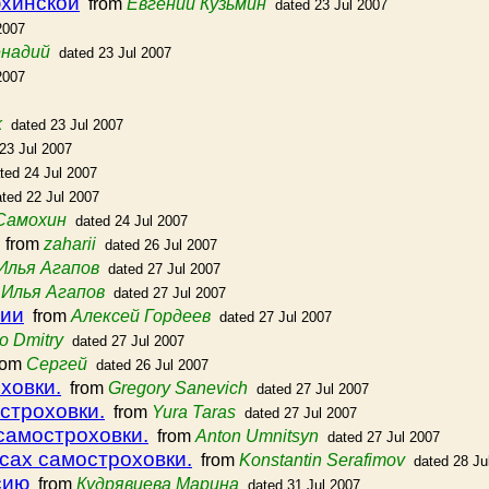
юхинской
from
Евгений Кузьмин
dated 23 Jul 2007
2007
енадий
dated 23 Jul 2007
2007
k
dated 23 Jul 2007
23 Jul 2007
ted 24 Jul 2007
ated 22 Jul 2007
Самохин
dated 24 Jul 2007
from
zaharii
dated 26 Jul 2007
Илья Агапов
dated 27 Jul 2007
m
Илья Агапов
dated 27 Jul 2007
зии
from
Алексей Гордеев
dated 27 Jul 2007
o Dmitry
dated 27 Jul 2007
rom
Сергей
dated 26 Jul 2007
ховки.
from
Gregory Sanevich
dated 27 Jul 2007
остроховки.
from
Yura Taras
dated 27 Jul 2007
 самостроховки.
from
Anton Umnitsyn
dated 27 Jul 2007
усах самостроховки.
from
Konstantin Serafimov
dated 28 Ju
сию
from
Кудрявцева Марина
dated 31 Jul 2007