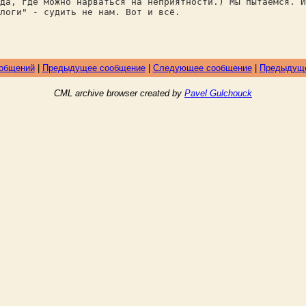
да, где можно нарваться на неприятности.) Мы пытаемся. И
ологи" - судить не нам. Вот и всё.
ообщений
|
Предыдущее сообщение
|
Следующее сообщение
|
Предыдуще
CML archive browser created by
Pavel Gulchouck