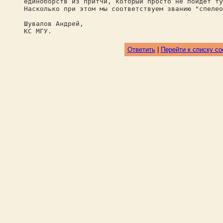
единоборств из притчи, который просто не пойдёт ту
Насколько при этом мы соответствуем званию "спеле
Шувалов Андрей,
КС МГУ.
Ответить
|
Перейти к списку с