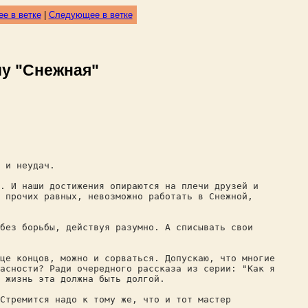
е в ветке
|
Следующее в ветке
му "Снежная"
 и неудач.
. И наши достижения опираются на плечи друзей и
и прочих равных, невозможно работать в Снежной,
 без борьбы, действуя разумно. А списывать свои
це концов, можно и сорваться. Допускаю, что многие
асности? Ради очередного рассказа из серии: "Как я
 жизнь эта должна быть долгой.
Стремится надо к тому же, что и тот мастер