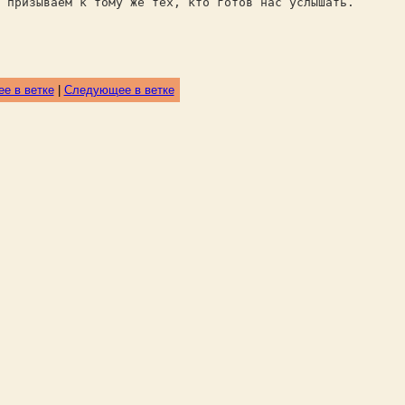
 призываем к тому же тех, кто готов нас услышать.
е в ветке
|
Следующее в ветке