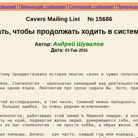
ообщений
|
Предыдущее сообщение
|
Следующее сообщение
|
Предыдуще
Cavers Mailing List № 15686
ать, чтобы продолжать ходить в систе
Андрей Шувалов
Автор:
Дата:
03 Feb 2016
тому предшествовала история многих своих и чужих попыток
яли. Спелеология - однозначно командный вид деятельности
на одном языке. Лейтмотив про сроки задали Вы. Хотя, пр
тей исследования, в том числе, Снежной можно преодолеть
 большая ошибка. За очень редким исключением.
елеологов, работавших этой зимой в Лёшиной пещере, в кон
ть на край, подвергая жизнь людей, доверившихся тебе, оп
х из нас спелеология - не просто хобби, а образ жизни. И
ая команда. Вопрос - как часто: каждый год или изредка. 