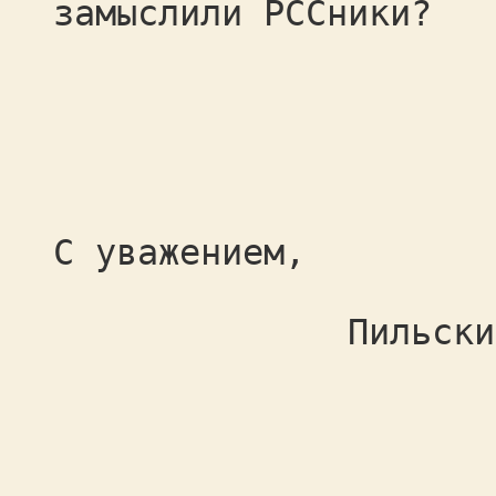
замыслили РССники?
С уважением,
Пильский Андре