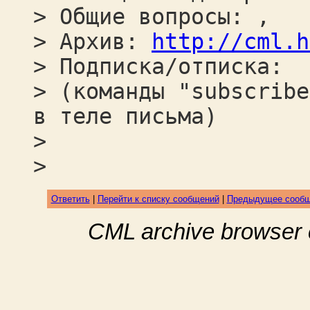
> Общие вопросы: ,
> Архив:
http://cml.h
> Подписка/отписка:
> (команды "subscribe
в теле письма)
>
>
Ответить
|
Перейти к списку сообщений
|
Предыдущее сооб
CML archive browser 