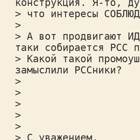
конструкция. Я-то, ду
> что интересы СОБЛЮД
>
> А вот продвигают ИД
таки собирается РСС п
> Какой такой промоуш
замыслили РССники?
>
>
>
>
>
> С уважением,