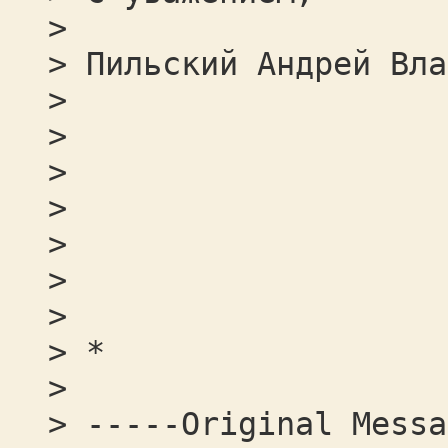
>
> Пильский Андрей Вла
>
>
>
>
>
>
>
> *
>
> -----Original Messa