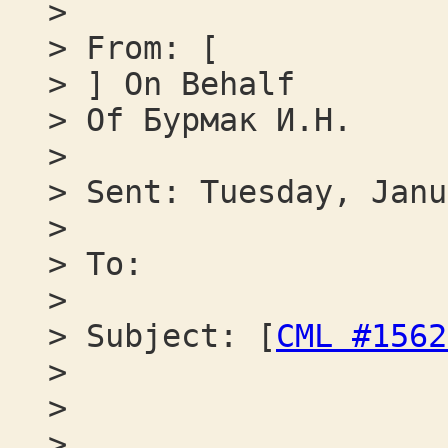
>
> From: [
> ] On Behalf
> Of Бурмак И.Н.
>
> Sent: Tuesday, Janu
>
> To:
>
> Subject: [
CML #1562
>
>
>