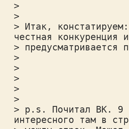
>
>
> Итак, констатируем:
честная конкуренция и
> предусматривается п
>
>
>
>
>
> p.s. Почитал ВК. 9 
интересного там в стр