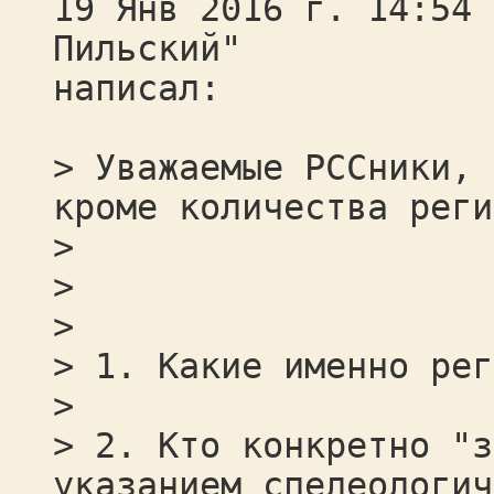
19 Янв 2016 г. 14:54 
Пильский"
написал:
> Уважаемые РССники, 
кроме количества реги
>
>
>
> 1. Какие именно рег
>
> 2. Кто конкретно "з
указанием спелеологич