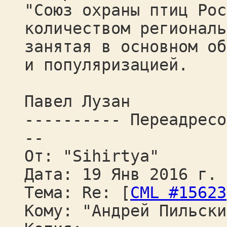
"Союз охраны птиц Рос
количеством региональ
занятая в основном об
и популяризацией.
Павел Лузан
---------- Переадресо
--
От: "Sihirtya"
Дата: 19 Янв 2016 г. 
Тема: Re: [
CML #15623
Кому: "Андрей Пильски