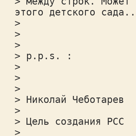
> между строк. Может 
этого детского сада..
>
>
>
> p.p.s. :
>
>
>
> Николай Чеботарев
>
> Цель создания РСС
>