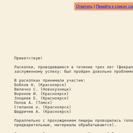
Ответить
|
Перейти к списку с
Приветствую!
Раскопки, проводившиеся в течение трех лет (феврал
заслуженному успеху: был пройден довольно проблемн
В раскопках принимали участие:
Бобков Н. (Красноярск)
Величко С. (Новокузнецк)
Воронов И. (Красноярск)
Злодеев Е. (Красноярск)
Попов А. (Томск)
Степанов о. (Красноярск)
Шадричев А. (Красноярск)
Параллельно с прохождением пещеры проводилась топо
предварительные, материалы обрабатываются).