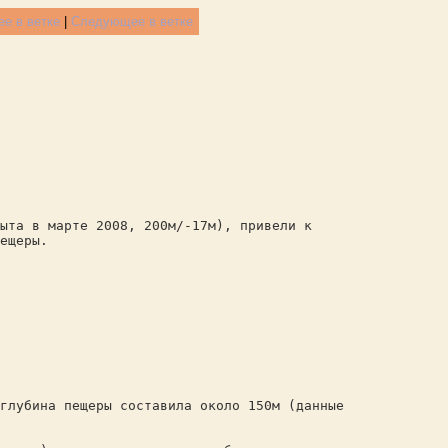
е в ветке
|
Следующее в ветке
ыта в марте 2008, 200м/-17м), привели к
ещеры.
глубина пещеры составила около 150м (данные