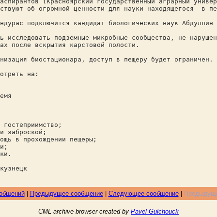
аспирантов (Красноярский государственный аграрный универ
ьствуют об огромной ценности для науки находящегося в пе
ндурас подключится кандидат биологических наук Абдуллин
ь исследовать подземные микробные сообщества, не нарушен
ах после вскрытия карстовой полости.
низация биостационара, доступ в пещеру будет ограничен.
отреть на:
емя
 гостеприимство;
и заброской;
ощь в прохождении пещеры;
и;
ки.
нецк
ообщений
|
Предыдущее сообщение
|
Следующее сообщение
|
Предыдуще
CML archive browser created by
Pavel Gulchouck