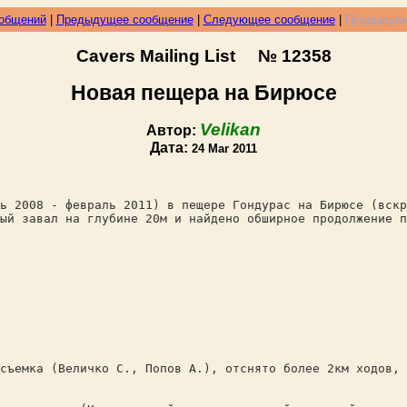
ообщений
|
Предыдущее сообщение
|
Следующее сообщение
|
Предыдуще
Cavers Mailing List № 12358
Новая пещера на Бирюсе
Velikan
Автор:
Дата:
24 Mar 2011
ь 2008 - февраль 2011) в пещере Гондурас на Бирюсе (вскр
ый завал на глубине 20м и найдено обширное продолжение п
съемка (Величко С., Попов А.), отснято более 2км ходов, 