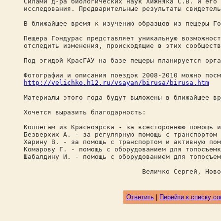
Силами д-ра биологических наук Хижняка С.В. и его 
исследования. Предварительные результаты свидетел
В ближайшее время к изучению образцов из пещеры Го
Пещера Гондурас представляет уникальную возможност
отследить изменения, происходящие в этих сообществ
Под эгидой КрасГАУ на базе пещеры планируется орга
Фотографии и описания поездок 2008-2010 можно посм
http://velichko.h12.ru/vsayan/birusa/birusa.htm
Материалы этого года будут выложены в ближайшее вр
Хочется выразить благодарность:
Коллегам из Красноярска - за всестороннюю помощь и
Безверхих А. - за регулярную помощь с транспортом 
Харину В. - за помощь с транспортом и активную пом
Комарову Г. - помощь с оборудованием для топосъемк
Шабалдину И. - помощь с оборудованием для топосъем
Величко Сергей, Новокуз
Ответить
|
Перейти к списку с