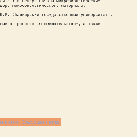
ситет) в пещере начаты микробиологические
щере микробиологического материала.
 Ш.Р. (Башкирский государственный университет).
ные антропогенным вмешательством, а также
е в ветке
|
Следующее в ветке