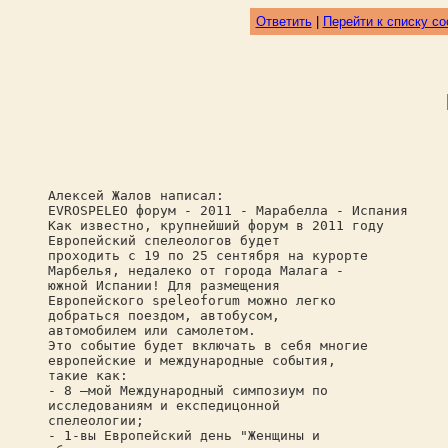
Ответить
|
Перейти к списку с
Алексей Жалов написал:
EVROSPELEO форум - 2011 - Марабелла - Испания
Как известно, крупнейший форум в 2011 году
Европейский спелеологов будет
проходить с 19 по 25 сентября на курорте
Марбелья, недалеко от города Малага -
южной Испании! Для размещения
Европейского speleoforum можно легко
добраться поездом, автобусом,
автомобилем или самолетом.
Это событие будет включать в себя многие
европейские и международные события,
такие как:
- 8 –мой Международный симпозиум по
исследованиям и eкспедицонной
спелеологии;
- 1-вы Европейский день "Женщины и