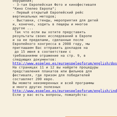
обрушения;
- 3-тая Европейская Фото и кинофестиваля
"Кино Спелео Европа";
- Первый открытый Европейский рейс
вертикальных методов;
- Выставки, стенды, мероприятия для детей
и, конечно, ходить в пещеры и многое
другое ...
Так что если вы хотите представить
результаты своих исследований в Европе
и за ее пределами, сделанные после
Европейкого конгресса в 2008 году, мы
приглашаем Вас отправить докладов на
до 15 июня в соответствии с
требованиями отражение на стр. 9, в
следующих документов:
http://www.espeleo.es/euroespeleoforum/english/dos
На страницах 11 и 12 вы найдете процедуры
представления плакатов или фильмов для
фестиваля, где призом для победителей
составляет 200 евро.
Вы можете неизмеренных и всей программы
и много других полезных
http://www.espeleo.es/euroespeleoforum/english/ind
Если у вас есть вопросы, пожалуйста: