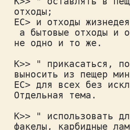
К>> " оставлять в пещ
отходы;
ЕС> и отходы жизнедея
а бытовые отходы и о
не одно и то же.
К>> " прикасаться, по
выносить из пещер мин
ЕС> для всех без искл
Отдельная тема.
К>> " использовать дл
факелы, карбидные лам