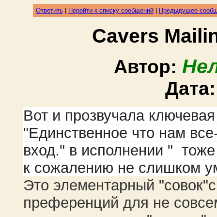
Ответить
|
Перейти к списку сообщений
|
Предыдущее сооб
Cavers Mail
Не
Автор:
Дата
Вот и прозвучала ключевая
"Единственное что нам все
вход." в исполнении "
тоже
к сожалению не слишком умн
Это элементарный "совок"с
преференций для не совсем