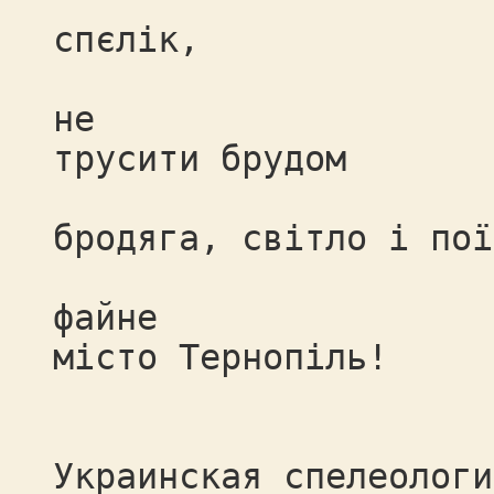
К
спєлік,
ст
не
трусити брудом
Г
бродяга, світло і пої
файне
місто Тернопіль!
Украинская спелеологи