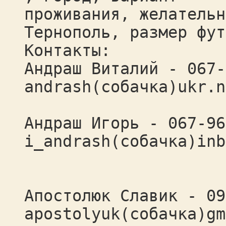
проживания, желательн
Тернополь, размер фут
Контакты:
Андраш Виталий - 067-
andrash(собачка)ukr.n
Андраш Игорь - 067-96
i_andrash(собачка)inb
- 095-
Апостолюк Славик - 09
apostolyuk(собачка)gm