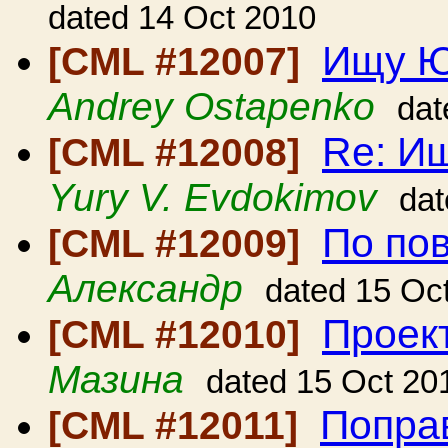
dated 14 Oct 2010
Ищу Ю
[CML #12007]
Andrey Ostapenko
dat
Re: И
[CML #12008]
Yury V. Evdokimov
dat
По по
[CML #12009]
Александр
dated 15 Oc
Проект
[CML #12010]
Мазина
dated 15 Oct 20
Попра
[CML #12011]