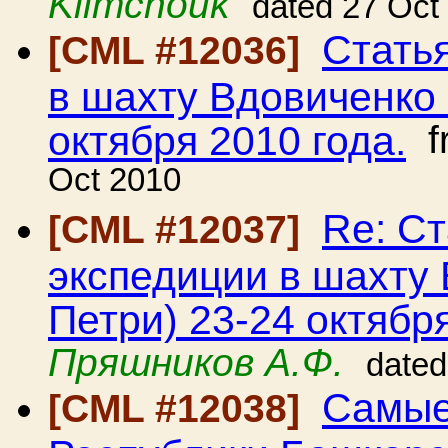
Klimchouk
dated 27 Oct
Стать
[CML #12036]
в шахту Вдовиченко 
октября 2010 года.
f
Oct 2010
Re: С
[CML #12037]
экспедиции в шахту 
Петри) 23-24 октября
Пряшников А.Ф.
dated
Самые
[CML #12038]