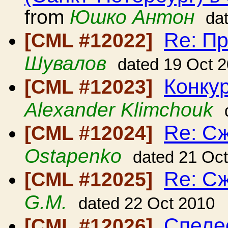
from
Юшко Антон
da
Re: Пр
[CML #12022]
Шувалов
dated 19 Oct 
Конкур
[CML #12023]
Alexander Klimchouk
Re: С
[CML #12024]
Ostapenko
dated 21 Oc
Re: С
[CML #12025]
G.M.
dated 22 Oct 2010
Спеле
[CML #12026]