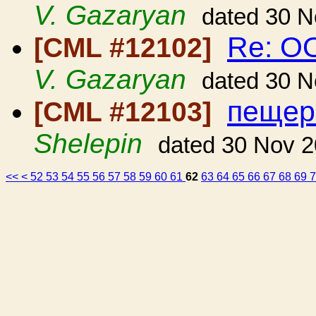
V. Gazaryan
dated 30 N
Re: О
[CML #12102]
V. Gazaryan
dated 30 N
пещер
[CML #12103]
Shelepin
dated 30 Nov 
<<
<
52
53
54
55
56
57
58
59
60
61
62
63
64
65
66
67
68
69