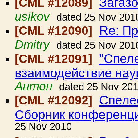
Загаз
[CML #12089]
usikov
dated 25 Nov 201
Re: Пр
[CML #12090]
Dmitry
dated 25 Nov 201
"Спеле
[CML #12091]
взаимодействие наук
Антон
dated 25 Nov 20
Спелео
[CML #12092]
Сборник конференц
25 Nov 2010