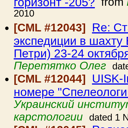
горизонт -205?
from
2010
Re: С
[CML #12043]
экспедиции в шахту 
Петри) 23-24 октября
Перетятко Олег
dat
UISK-I
[CML #12044]
номере "Спелеологии
Украинский институ
карстологии
dated 1 