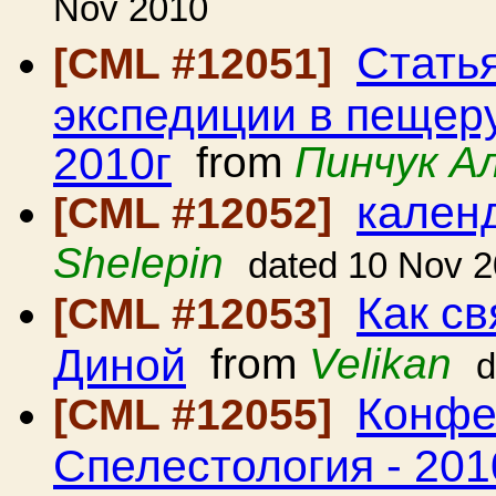
Nov 2010
Стать
[CML #12051]
экспедиции в пещеру
2010г
from
Пинчук А
календ
[CML #12052]
Shelepin
dated 10 Nov 
Как с
[CML #12053]
Диной
from
Velikan
d
Конфе
[CML #12055]
Спелестология - 201