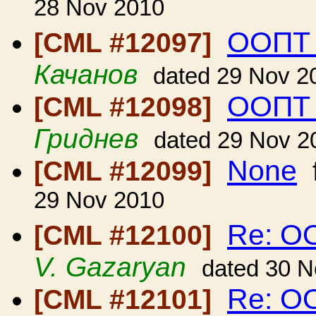
28 Nov 2010
ООПТ 
[CML #12097]
Качанов
dated 29 Nov 2
ООПТ 
[CML #12098]
Гриднев
dated 29 Nov 2
None
[CML #12099]
29 Nov 2010
Re: О
[CML #12100]
V. Gazaryan
dated 30 N
Re: О
[CML #12101]