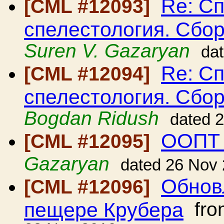
Re: С
[CML #12093]
спелестология. Сбо
Suren V. Gazaryan
da
Re: С
[CML #12094]
спелестология. Сбо
Bogdan Ridush
dated 
ООПТ 
[CML #12095]
Gazaryan
dated 26 Nov
Обнов
[CML #12096]
пещере Крубера
fr