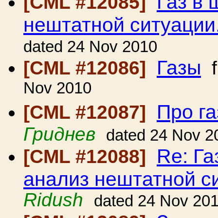
Газ в 
[CML #12085]
нештатной ситуации.
dated 24 Nov 2010
Газы
[CML #12086]
f
Nov 2010
Про г
[CML #12087]
Гриднев
dated 24 Nov 2
Re: Га
[CML #12088]
анализ нештатной си
Ridush
dated 24 Nov 20