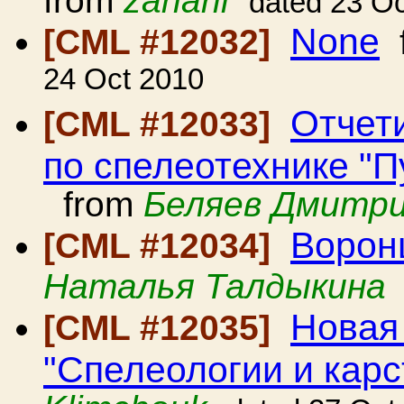
from
zaharii
dated 23 O
None
[CML #12032]
24 Oct 2010
Отчет
[CML #12033]
по спелеотехнике "П
from
Беляев Дмитрий
Ворон
[CML #12034]
Наталья Талдыкина
Новая
[CML #12035]
"Спелеологии и карс