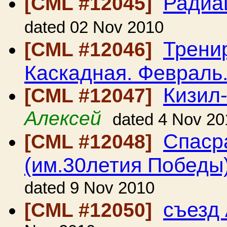
Радиа
[CML #12045]
dated 02 Nov 2010
Трени
[CML #12046]
Каскадная. Февраль
Кизил-
[CML #12047]
Алексей
dated 4 Nov 20
Спаср
[CML #12048]
(им.30летия Победы
dated 9 Nov 2010
съезд
[CML #12050]