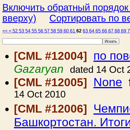
Включить обратный порядок
вверху)
Сортировать по в
<<
<
52
53
54
55
56
57
58
59
60
61
62
63
64
65
66
67
68
69
по по
[CML #12004]
Gazaryan
dated 14 Oct 
None
[CML #12005]
14 Oct 2010
Чемпи
[CML #12006]
Башкортостан. Итоги