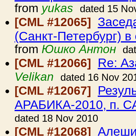
from
yukas
dated 15 No
Засед
[CML #12065]
(Санкт-Петербург) в 
from
Юшко Антон
da
Re: А
[CML #12066]
Velikan
dated 16 Nov 20
Резул
[CML #12067]
АРАБИКА-2010, п. 
dated 18 Nov 2010
Алеши
[CML #12068]