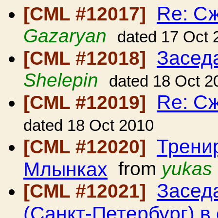
Re: С
[CML #12017]
Gazaryan
dated 17 Oct 
Засед
[CML #12018]
Shelepin
dated 18 Oct 2
Re: С
[CML #12019]
dated 18 Oct 2010
Трени
[CML #12020]
Млынках
from
yukas
Засед
[CML #12021]
(Санкт-Петербург) в 