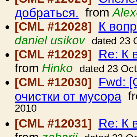
добраться.
from
Ale
К вопр
[CML #12028]
daniel usikov
dated 23 
Re: К 
[CML #12029]
from
Hinko
dated 23 Oc
Fwd: [
[CML #12030]
очистки от мусора
f
2010
Re: К 
[CML #12031]