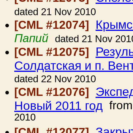
dated 21 Nov 2010
Крымс
[CML #12074]
Папий
dated 21 Nov 201
Резуль
[CML #12075]
Солдатская и п. Вен
dated 22 Nov 2010
Экспе
[CML #12076]
Новый 2011 год
fro
2010
Закры
[CML #12077]