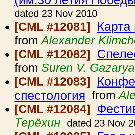
dated 23 Nov 2010
Карта
[CML #12081]
from
Alexander Klimc
Спеле
[CML #12082]
from
Suren V. Gazary
Конфе
[CML #12083]
спестология
from
Al
Фести
[CML #12084]
Терёхин
dated 23 Nov 