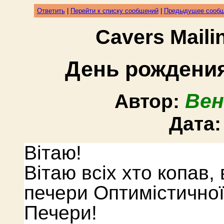
Ответить
|
Перейти к списку сообщений
|
Предыдущее сооб
Cavers Mail
День рождени
Вен
Автор:
Дата
Вітаю!
Вітаю всіх хто копав, 
печери Оптимістичної
Печери!