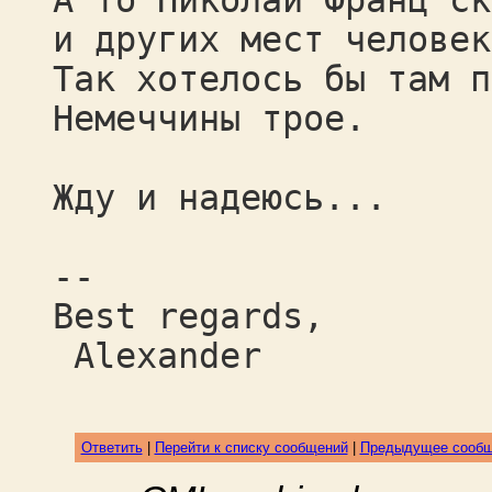
А то Николай Франц ск
и других мест человек
Так хотелось бы там п
Немеччины трое.
Жду и надеюсь...
--
Best regards,
Alexander
Ответить
|
Перейти к списку сообщений
|
Предыдущее сооб