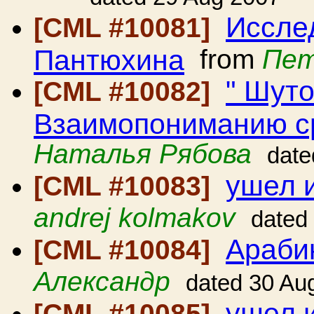
Иссле
[CML #10081]
Пантюхина
from
Пет
" Шут
[CML #10082]
Взаимопониманию с
Наталья Рябова
date
ушел 
[CML #10083]
andrej kolmakov
dated
Араби
[CML #10084]
Александр
dated 30 Au
ушел 
[CML #10085]