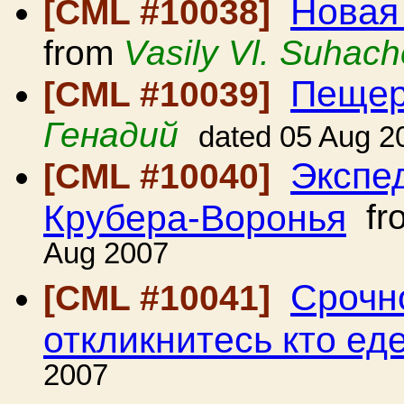
Новая
[CML #10038]
from
Vasily Vl. Suhac
Пещер
[CML #10039]
Генадий
dated 05 Aug 2
Экспе
[CML #10040]
Крубера-Воронья
fr
Aug 2007
Срочно
[CML #10041]
откликнитесь кто ед
2007