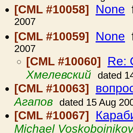
None
[CML #10058]
2007
None
[CML #10059]
2007
Re: 
[CML #10060]
Хмелевский
dated 1
вопро
[CML #10063]
Агапов
dated 15 Aug 20
Караб
[CML #10067]
Michael Voskoboiniko