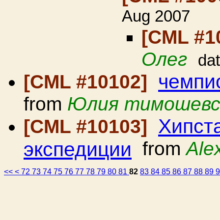
Aug 2007
[CML #1
Олег
da
чемпи
[CML #10102]
from
Юлия тимошевс
Хипста
[CML #10103]
экспедиции
from
Ale
<<
<
72
73
74
75
76
77
78
79
80
81
82
83
84
85
86
87
88
89