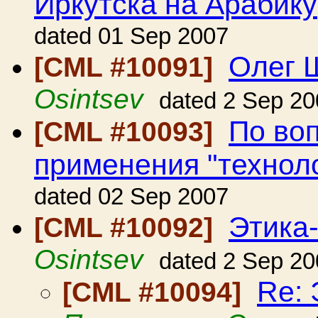
Иркутска на Арабику
dated 01 Sep 2007
Олег 
[CML #10091]
Osintsev
dated 2 Sep 20
По во
[CML #10093]
применения "технол
dated 02 Sep 2007
Этика
[CML #10092]
Osintsev
dated 2 Sep 20
Re: 
[CML #10094]