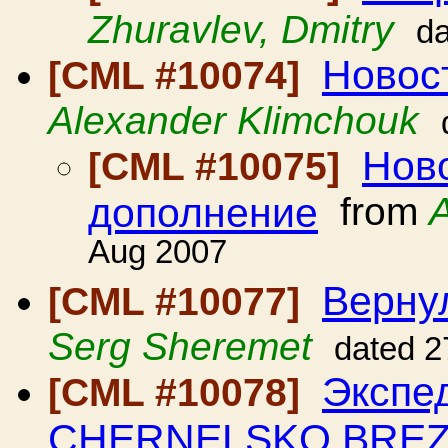
Zhuravlev, Dmitry
da
Новос
[CML #10074]
Alexander Klimchouk
Ново
[CML #10075]
дополнение
from
Aug 2007
Вернул
[CML #10077]
Serg Sheremet
dated 2
Экспе
[CML #10078]
CHERNELSKO BREZN