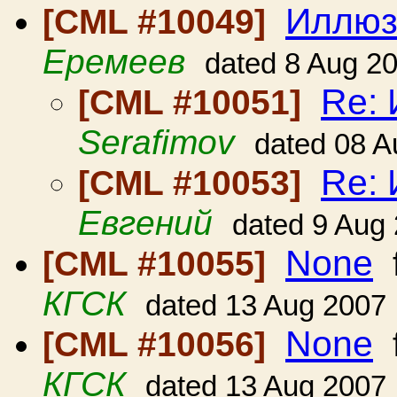
Иллюзи
[CML #10049]
Еремеев
dated 8 Aug 2
Re: 
[CML #10051]
Serafimov
dated 08 A
Re: 
[CML #10053]
Евгений
dated 9 Aug
None
[CML #10055]
КГСК
dated 13 Aug 2007
None
[CML #10056]
КГСК
dated 13 Aug 2007