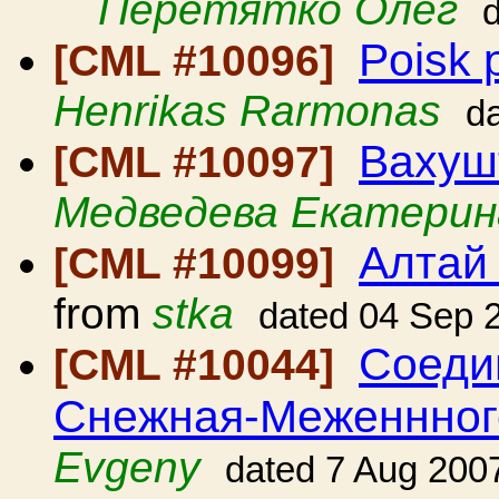
Перетятко Олег
Poisk 
[CML #10096]
Henrikas Rarmonas
d
Вахуш
[CML #10097]
Медведева Екатерин
Алтай 
[CML #10099]
from
stka
dated 04 Sep 
Соеди
[CML #10044]
Снежная-Меженнного!
Evgeny
dated 7 Aug 200