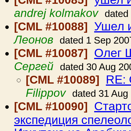
andrej kolmakov
dated
Ушел и
[CML #10088]
Леонов
dated 1 Sep 200
Олег 
[CML #10087]
Сергей
dated 30 Aug 20
RE:
[CML #10089]
Filippov
dated 31 Aug
Старт
[CML #10090]
экспедиция спелеол