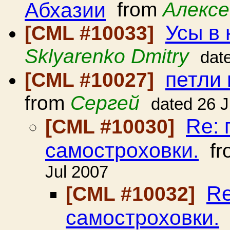
Абхазии
from
Алексе
Усы в
[CML #10033]
Sklyarenko Dmitry
dat
петли 
[CML #10027]
from
Сергей
dated 26 J
Re: 
[CML #10030]
самостроховки.
fr
Jul 2007
Re
[CML #10032]
самостроховки.