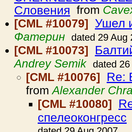
Словения
from
Cave
Ушел и
[CML #10079]
Фатерин
dated 29 Aug
Балти
[CML #10073]
Andrey Semik
dated 26
Re: 
[CML #10076]
from
Alexander Chr
Re
[CML #10080]
спелеоконгресс
dated 29 Aug 2007