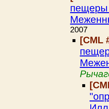
пещеры 
Меженнн
2007
[CML 
пещер
Межен
Рычаг
[CM
"оп
Илл