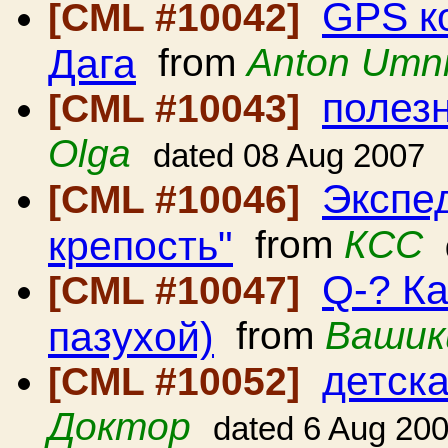
GPS к
[CML #10042]
Дага
from
Anton Umni
полез
[CML #10043]
Olga
dated 08 Aug 2007
Экспе
[CML #10046]
крепость"
from
КСС
Q-? Ка
[CML #10047]
пазухой)
from
Вашик
детск
[CML #10052]
Доктор
dated 6 Aug 20