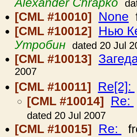
Alexander Chrapko
da
None
[CML #10010]
Нью К
[CML #10012]
Утробин
dated 20 Jul 
Загед
[CML #10013]
2007
Re[2]:
[CML #10011]
Re:
[CML #10014]
dated 20 Jul 2007
Re:
[CML #10015]
f