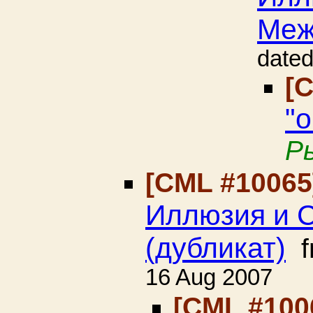
Меж
date
[
"
Р
[CML #1006
Иллюзия и С
(дубликат)
f
16 Aug 2007
[CML #100