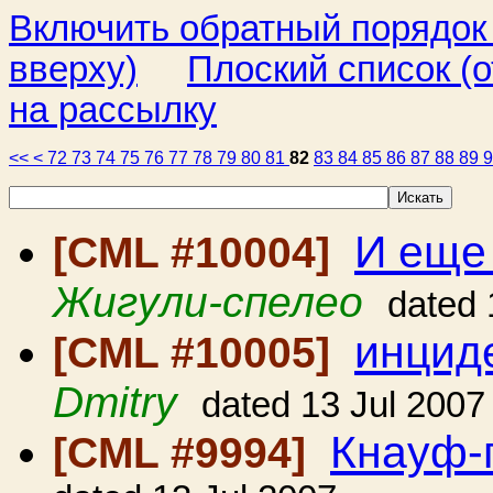
Включить обратный порядок
вверху)
Плоский список (о
на рассылку
<<
<
72
73
74
75
76
77
78
79
80
81
82
83
84
85
86
87
88
89
И еще
[CML #10004]
Жигули-спелео
dated 
инциде
[CML #10005]
Dmitry
dated 13 Jul 2007
Кнауф-
[CML #9994]