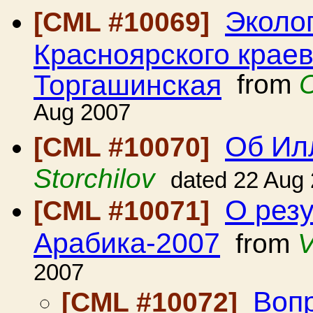
Эколо
[CML #10069]
Красноярского краев
Торгашинская
from
Aug 2007
Об Ил
[CML #10070]
Storchilov
dated 22 Aug
О резу
[CML #10071]
Арабика-2007
from
V
2007
Вопр
[CML #10072]