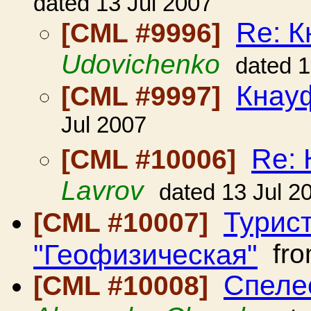
dated 13 Jul 2007
Re: К
[CML #9996]
Udovichenko
dated 1
Кнау
[CML #9997]
Jul 2007
Re: 
[CML #10006]
Lavrov
dated 13 Jul 2
Турис
[CML #10007]
"Геофизическая"
fr
Спеле
[CML #10008]