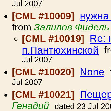
Jul 2007
нужна
[CML #10009]
from
Залилов Фидель
Re: 
[CML #10019]
п.Пантюхинской
f
Jul 2007
None
[CML #10020]
Jul 2007
Пещер
[CML #10021]
Генадий
dated 23 Jul 20