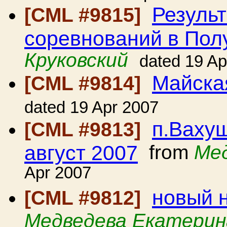
Резуль
[CML #9815]
соревнований в По
Круковский
dated 19 Ap
Майска
[CML #9814]
dated 19 Apr 2007
п.Вахуш
[CML #9813]
август 2007
from
Ме
Apr 2007
новый 
[CML #9812]
Медведева Екатерин