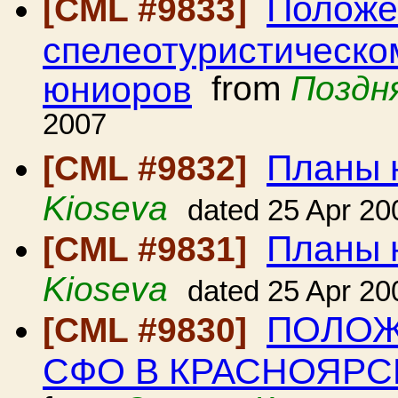
Положен
[CML #9833]
спелеотуристическо
юниоров
from
Поздн
2007
Планы 
[CML #9832]
Kioseva
dated 25 Apr 20
Планы 
[CML #9831]
Kioseva
dated 25 Apr 20
ПОЛОЖ
[CML #9830]
СФО В КРАСНОЯРС