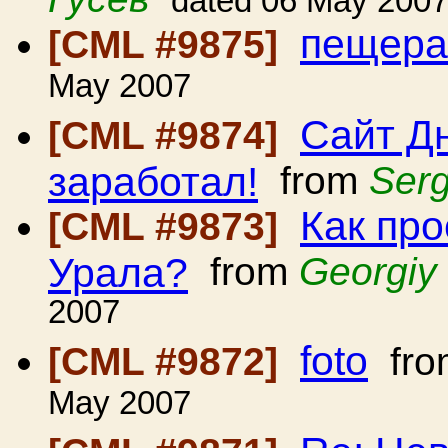
dated 06 May 200
пещера
[CML #9875]
May 2007
Сайт Д
[CML #9874]
заработал!
from
Ser
Как про
[CML #9873]
Урала?
from
Georgiy
2007
foto
[CML #9872]
fr
May 2007