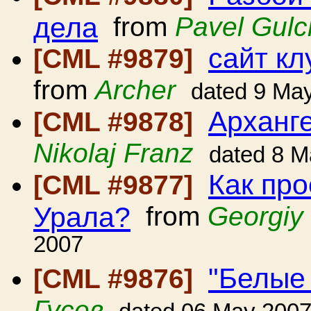
дела
from
Pavel Gul
сайт кл
[CML #9879]
from
Archer
dated 9 Ma
Арханг
[CML #9878]
Nikolaj Franz
dated 8 M
Как про
[CML #9877]
Урала?
from
Georgiy
2007
"Белые 
[CML #9876]
Гусев