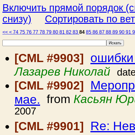
Включить прямой порядок (
снизу)
Сортировать по ве
<<
<
74
75
76
77
78
79
80
81
82
83
84
85
86
87
88
89
90
91
ошибки
[CML #9903]
Лазарев Николай
dat
Меропр
[CML #9902]
мае.
from
Касьян Юр
2007
Re: Нев
[CML #9901]