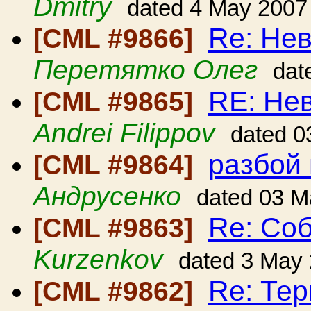
Dmitry
dated 4 May 2007
Re: Нев
[CML #9866]
Перетятко Олег
dat
RE: Нев
[CML #9865]
Andrei Filippov
dated 0
разбой
[CML #9864]
Андрусенко
dated 03 M
Re: Со
[CML #9863]
Kurzenkov
dated 3 May
Re: Те
[CML #9862]