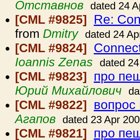
Отставнов
dated 24 A
Re: Con
[CML #9825]
from
Dmitry
dated 24 Ap
Connect
[CML #9824]
Ioannis Zenas
dated 24
про пе
[CML #9823]
Юрий Михайлович
da
вопрос
[CML #9822]
Агапов
dated 23 Apr 20
про пе
[CML #9821]