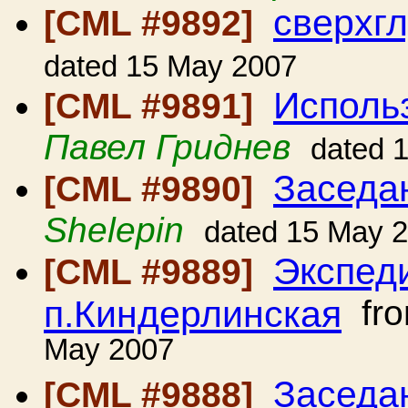
сверхг
[CML #9892]
dated 15 May 2007
Исполь
[CML #9891]
Павел Гриднев
dated 
Заседа
[CML #9890]
Shelepin
dated 15 May 
Экспед
[CML #9889]
п.Киндерлинская
fr
May 2007
Заседа
[CML #9888]