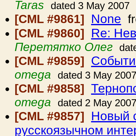
Taras
dated 3 May 2007
None
[CML #9861]
f
Re: Нев
[CML #9860]
Перетятко Олег
dat
Событи
[CML #9859]
omega
dated 3 May 200
Терноп
[CML #9858]
omega
dated 2 May 200
Новый 
[CML #9857]
русскоязычном инте