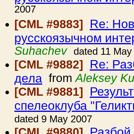
2007
Re: Но
[CML #9883]
русскоязычном инте
Suhachev
dated 11 May
Re: Ра
[CML #9882]
дела
from
Aleksey K
Резуль
[CML #9881]
спелеоклуба "Геликт
dated 9 May 2007
Разбой
[CML #9880]