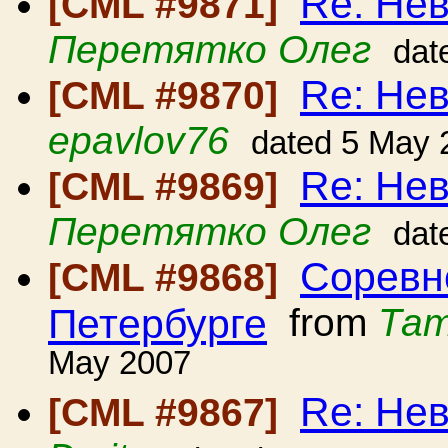
Re: Нев
[CML #9871]
Перетятко Олег
dat
Re: Нев
[CML #9870]
epavlov76
dated 5 May 
Re: Нев
[CML #9869]
Перетятко Олег
dat
Соревн
[CML #9868]
Петербурге
from
Тат
May 2007
Re: Нев
[CML #9867]