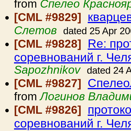
from
Спелео Красноя
кварце
[CML #9829]
Слетов
dated 25 Apr 2
Re: про
[CML #9828]
соревнований г. Чел
Sapozhnikov
dated 24 
Спелео
[CML #9827]
from
Логинов Владим
проток
[CML #9826]
соревнований г. Чел