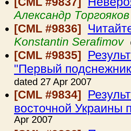
Неверо
[CML #9837]
Александр Торгояков
Читайт
[CML #9836]
Konstantin Serafimov
Резуль
[CML #9835]
"Первый подснежник
dated 27 Apr 2007
Результ
[CML #9834]
восточной Украины 
Apr 2007