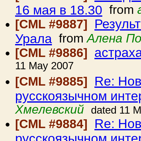
16 мая в 18.30
from
Резуль
[CML #9887]
Урала
from
Алена По
астрах
[CML #9886]
11 May 2007
Re: Но
[CML #9885]
русскоязычном инте
Хмелевский
dated 11 
Re: Но
[CML #9884]
русскоязычном инте