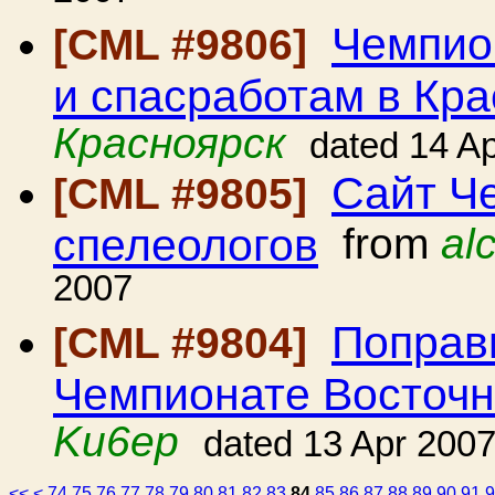
Чемпио
[CML #9806]
и спасработам в Кр
Красноярск
dated 14 A
Сайт Ч
[CML #9805]
спелеологов
from
al
2007
Поправ
[CML #9804]
Чемпионате Восточн
Ku6ep
dated 13 Apr 200
<<
<
74
75
76
77
78
79
80
81
82
83
84
85
86
87
88
89
90
91