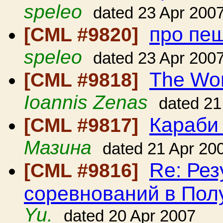
speleo
dated 23 Apr 200
про пе
[CML #9820]
speleo
dated 23 Apr 200
The Wor
[CML #9818]
Ioannis Zenas
dated 21
Караби
[CML #9817]
Мазина
dated 21 Apr 20
Re: Рез
[CML #9816]
соревнований в По
Yu.
dated 20 Apr 2007