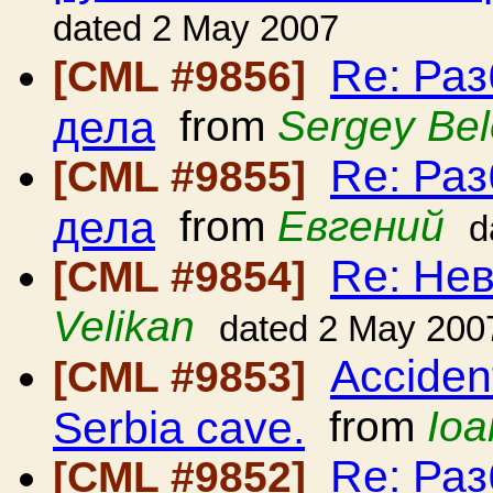
dated 2 May 2007
Re: Ра
[CML #9856]
дела
from
Sergey Be
Re: Ра
[CML #9855]
дела
from
Евгений
d
Re: Нев
[CML #9854]
Velikan
dated 2 May 200
Accident
[CML #9853]
Serbia cave.
from
Ioa
Re: Ра
[CML #9852]