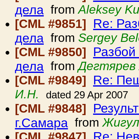
дела
from
Aleksey K
Re: Ра
[CML #9851]
дела
from
Sergey Be
Разбой
[CML #9850]
дела
from
Дегтярев 
Re: Пе
[CML #9849]
И.Н.
dated 29 Apr 2007
Резуль
[CML #9848]
г.Самара
from
Жигул
Re: Нев
[CML #9847]