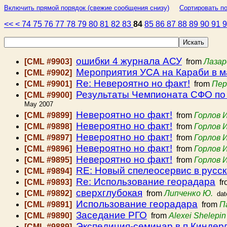
Включить прямой порядок (свежие сообщения снизу)
Сортировать по
<<
<
74
75
76
77
78
79
80
81
82
83
84
85
86
87
88
89
90
91
ошибки 4 журнала АСУ
[CML #9903]
from
Лазар
Мероприятия УСА на Караби в м
[CML #9902]
Re: Невероятно но факт!
[CML #9901]
from
Пер
Результаты Чемпионата СФО по 
[CML #9900]
May 2007
Невероятно но факт!
[CML #9899]
from
Горлов 
Невероятно но факт!
[CML #9898]
from
Горлов 
Невероятно но факт!
[CML #9897]
from
Горлов 
Невероятно но факт!
[CML #9896]
from
Горлов 
Невероятно но факт!
[CML #9895]
from
Горлов 
RE: Новый спелеосервис в русс
[CML #9894]
Re: Использование георадара
[CML #9893]
fr
сверхглубокая
[CML #9892]
from
Липченко Ю.
dat
Использование георадара
[CML #9891]
from
П
Заседание РГО
[CML #9890]
from
Alexei Shelepin
Экспедиция-семинар в п.Киндер
[CML #9889]