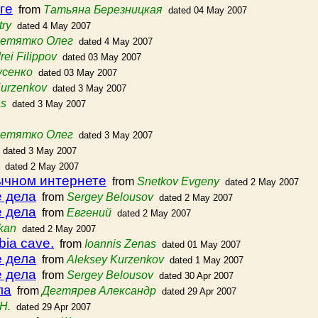
ге
from
Татьяна Березницкая
dated 04 May 2007
try
dated 4 May 2007
етятко Олег
dated 4 May 2007
rei Filippov
dated 03 May 2007
усенко
dated 03 May 2007
Kurzenkov
dated 3 May 2007
as
dated 3 May 2007
етятко Олег
dated 3 May 2007
dated 3 May 2007
dated 2 May 2007
ычном интернете
from
Snetkov Evgeny
dated 2 May 2007
е дела
from
Sergey Belousov
dated 2 May 2007
е дела
from
Евгений
dated 2 May 2007
ikan
dated 2 May 2007
bia cave.
from
Ioannis Zenas
dated 01 May 2007
е дела
from
Aleksey Kurzenkov
dated 1 May 2007
е дела
from
Sergey Belousov
dated 30 Apr 2007
ла
from
Дегтярев Александр
dated 29 Apr 2007
Н.
dated 29 Apr 2007