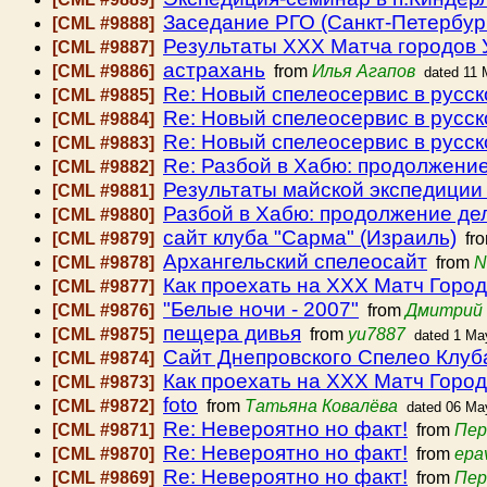
Заседание РГО (Санкт-Петербург
[CML #9888]
Результаты ХХХ Матча городов 
[CML #9887]
астрахань
[CML #9886]
from
Илья Агапов
dated 11
Re: Новый спелеосервис в русс
[CML #9885]
Re: Новый спелеосервис в русс
[CML #9884]
Re: Новый спелеосервис в русс
[CML #9883]
Re: Разбой в Хабю: продолжени
[CML #9882]
Результаты майской экспедиции 
[CML #9881]
Разбой в Хабю: продолжение де
[CML #9880]
сайт клуба "Сарма" (Израиль)
[CML #9879]
fr
Архангельский спелеосайт
[CML #9878]
from
N
Как проехать на XXX Матч Горо
[CML #9877]
"Белые ночи - 2007"
[CML #9876]
from
Дмитрий 
пещера дивья
[CML #9875]
from
yu7887
dated 1 Ma
Сайт Днепровского Спелео Клуб
[CML #9874]
Как проехать на XXX Матч Горо
[CML #9873]
foto
[CML #9872]
from
Татьяна Ковалёва
dated 06 Ma
Re: Невероятно но факт!
[CML #9871]
from
Пер
Re: Невероятно но факт!
[CML #9870]
from
epa
Re: Невероятно но факт!
[CML #9869]
from
Пер