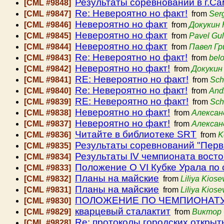
Результаты соревнований в г.С
[CML #9848]
Re: Невероятно но факт!
[CML #9847]
from
Ser
Невероятно но факт
[CML #9846]
from
Докукин 
Невероятно но факт
[CML #9845]
from
Pavel Gu
Невероятно но факт
[CML #9844]
from
Павел Гр
Re: Невероятно но факт!
[CML #9843]
from
bel
Невероятно но факт!
[CML #9842]
from
Докукин
RE: Невероятно но факт!
[CML #9841]
from
Sch
Re: Невероятно но факт!
[CML #9840]
from
And
RE: Невероятно но факт!
[CML #9839]
from
Sch
Невероятно но факт!
[CML #9838]
from
Алексан
Невероятно но факт!
[CML #9837]
from
Алексан
Читайте в библиотеке SRT
[CML #9836]
from
K
Результаты соревнований "Перв
[CML #9835]
Результаты IV чемпионата вост
[CML #9834]
Положение О VI Кубке Урала по
[CML #9833]
Планы на майские
[CML #9832]
from
Liliya Kiose
Планы на майские
[CML #9831]
from
Liliya Kiose
ПОЛОЖЕНИЕ ПО ЧЕМПИОНАТУ
[CML #9830]
кварцевый сталактит
[CML #9829]
from
Виктор
Re: протоколы городских открыт
[CML #9828]