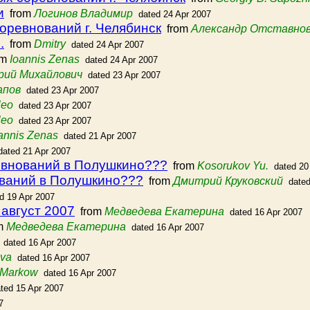
и
from
Логинов Владимир
dated 24 Apr 2007
оревнований г. Челябинск
from
Александр Отставно
.
from
Dmitry
dated 24 Apr 2007
om
Ioannis Zenas
dated 24 Apr 2007
рий Михайлович
dated 23 Apr 2007
апов
dated 23 Apr 2007
leo
dated 23 Apr 2007
leo
dated 23 Apr 2007
annis Zenas
dated 21 Apr 2007
dated 21 Apr 2007
евнований в Полушкино???
from
Kosorukov Yu.
dated 20
ований в Полушкино???
from
Дмитрий Круковский
dated
d 19 Apr 2007
 август 2007
from
Медведева Екатерина
dated 16 Apr 2007
m
Медведева Екатерина
dated 16 Apr 2007
dated 16 Apr 2007
eva
dated 16 Apr 2007
 Markow
dated 16 Apr 2007
ted 15 Apr 2007
7