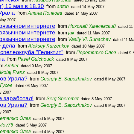
dated 15 May 2007
) 16 мая в 18.30
from
anton
dated 14 May 2007
Урала
from
Алена Попкова
dated 14 May 2007
 May 2007
коязычном интернете
from
Николай Хмелевский
dated 11
коязычном интернете
from
jak
dated 11 May 2007
коязычном интернете
from
Vasily Vl. Suhachev
dated 11 M
е дела
from
Aleksey Kurzenkov
dated 10 May 2007
спелеоклуба "Геликтит"
from
Перетятко Олег
dated 9 
ла
from
Pavel Gulchouck
dated 9 May 2007
om
Archer
dated 9 May 2007
ikolaj Franz
dated 8 May 2007
дов Урала?
from
Georgiy B. Sapozhnikov
dated 8 May 2007
Гусев
dated 06 May 2007
y 2007
а заработал!
from
Serg Sheremet
dated 8 May 2007
дов Урала?
from
Georgiy B. Sapozhnikov
dated 8 May 2007
y 2007
етятко Олег
dated 5 May 2007
vlov76
dated 5 May 2007
етятко Олег
dated 4 May 2007