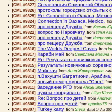
Спелеология Самарской Област
[CML #9827]
протоколы городских открытых с
[CML #9826]
Re: Connection in Oaxaca, Mexico
[CML #9825]
Connection in Oaxaca, Mexico.
[CML #9824]
fr
про пещеру Дружба
[CML #9823]
from
Касьян Ю
вопрос по Наровчату
[CML #9822]
from
Илья Аг
про пещеру Дружба
[CML #9821]
from
dnepr-spe
про пещеру Дружба
[CML #9820]
from
dnepr-spe
The Worlds Deepest Caves
[CML #9818]
from
Io
Караби май
[CML #9817]
from
Светлана Мазина
Re: Результаты новичковых сор
[CML #9816]
Результаты новичковых соревн
[CML #9815]
Майская
[CML #9814]
from
Анна Жаворонкова
date
п.Вахушти Багратиони, Арабика,
[CML #9813]
новый номер журнала "Свет"
[CML #9812]
fro
Заседание РГО
[CML #9811]
from
Alexei Shelepin
нужны координаты
[CML #9810]
from
Liliya Kios
Re: Вопрос про детей
[CML #9809]
from
Andrew
Вопрос про детей
[CML #9808]
from
epavlov76
da
Turkey karty
[CML #9807]
from
SiViS
dated 14 Apr 200