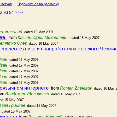
 веткам
Подписаться на рассылку
92
93
94
>
>>
ев Николай
dated 19 May 2007
ае.
from
Касьян Юрий Михайлович
dated 18 May 2007
етятко Олег
dated 18 May 2007
спелеотехнике и спасработам и женского Чемпио
Иван
dated 17 May 2007
Иван
dated 17 May 2007
Иван
dated 17 May 2007
Иван
dated 17 May 2007
Иван
dated 17 May 2007
коязычном интернете
from
Roman Zhelezov
dated 16 May 
om
Владимир Удовиченко
dated 15 May 2007
ed 15 May 2007
авел Гриднев
dated 15 May 2007
dated 15 May 2007
линская
from
Лазарев Николай