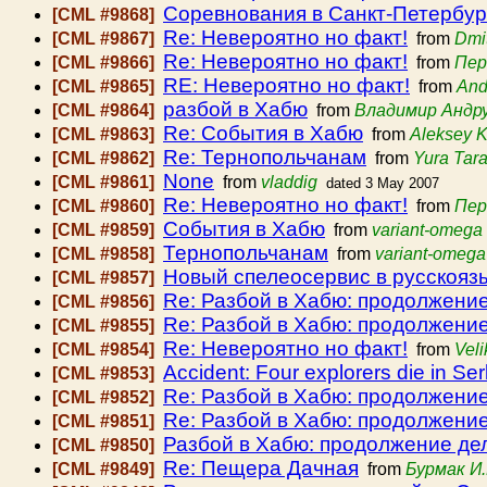
Соревнования в Санкт-Петербур
[CML #9868]
Re: Невероятно но факт!
[CML #9867]
from
Dmi
Re: Невероятно но факт!
[CML #9866]
from
Пер
RE: Невероятно но факт!
[CML #9865]
from
And
разбой в Хабю
[CML #9864]
from
Владимир Андр
Re: События в Хабю
[CML #9863]
from
Aleksey 
Re: Тернопольчанам
[CML #9862]
from
Yura Tar
None
[CML #9861]
from
vladdig
dated 3 May 2007
Re: Невероятно но факт!
[CML #9860]
from
Пер
События в Хабю
[CML #9859]
from
variant-omega
Тернопольчанам
[CML #9858]
from
variant-omega
Новый спелеосервис в русскояз
[CML #9857]
Re: Разбой в Хабю: продолжени
[CML #9856]
Re: Разбой в Хабю: продолжени
[CML #9855]
Re: Невероятно но факт!
[CML #9854]
from
Vel
Accident: Four explorers die in Ser
[CML #9853]
Re: Разбой в Хабю: продолжени
[CML #9852]
Re: Разбой в Хабю: продолжени
[CML #9851]
Разбой в Хабю: продолжение де
[CML #9850]
Re: Пещера Дачная
[CML #9849]
from
Бурмак И.