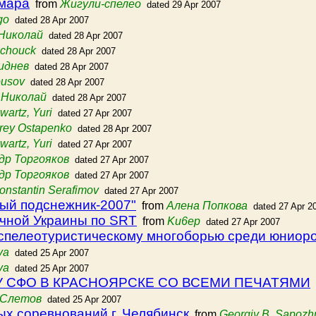
амара
from
Жигули-спелео
dated 29 Apr 2007
go
dated 28 Apr 2007
Николай
dated 28 Apr 2007
lchouck
dated 28 Apr 2007
иднев
dated 28 Apr 2007
ousov
dated 28 Apr 2007
 Николай
dated 28 Apr 2007
wartz, Yuri
dated 27 Apr 2007
rey Ostapenko
dated 28 Apr 2007
wartz, Yuri
dated 27 Apr 2007
др Торгояков
dated 27 Apr 2007
др Торгояков
dated 27 Apr 2007
onstantin Serafimov
dated 27 Apr 2007
ый подснежник-2007"
from
Алена Попкова
dated 27 Apr 2
очной Украины по SRT
from
Ku6ep
dated 27 Apr 2007
 спелеотуристическому многоборью среди юниор
va
dated 25 Apr 2007
va
dated 25 Apr 2007
 СФО В КРАСНОЯРСКЕ СО ВСЕМИ ПЕЧАТЯМИ
 Слетов
dated 25 Apr 2007
ых соревнований г. Челябинск
from
Georgiy B. Sapozh