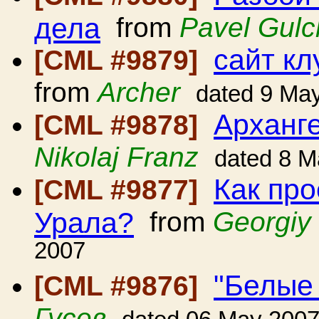
дела
from
Pavel Gul
сайт кл
[CML #9879]
from
Archer
dated 9 Ma
Арханг
[CML #9878]
Nikolaj Franz
dated 8 M
Как про
[CML #9877]
Урала?
from
Georgiy
2007
"Белые 
[CML #9876]
Гусев