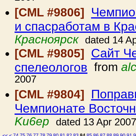
Чемпио
[CML #9806]
и спасработам в Кр
Красноярск
dated 14 A
Сайт Ч
[CML #9805]
спелеологов
from
al
2007
Поправ
[CML #9804]
Чемпионате Восточн
Ku6ep
dated 13 Apr 200
<<
<
74
75
76
77
78
79
80
81
82
83
84
85
86
87
88
89
90
91