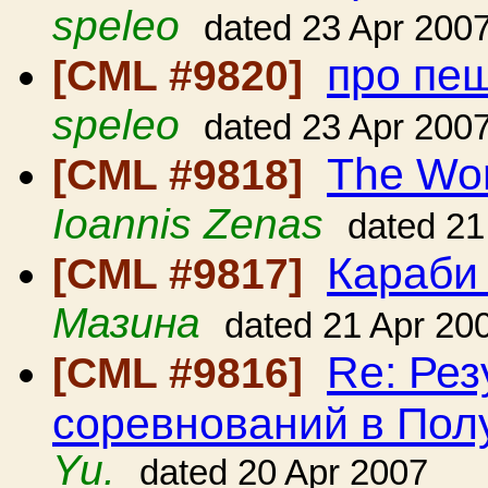
speleo
dated 23 Apr 200
про пе
[CML #9820]
speleo
dated 23 Apr 200
The Wor
[CML #9818]
Ioannis Zenas
dated 21
Караби
[CML #9817]
Мазина
dated 21 Apr 20
Re: Рез
[CML #9816]
соревнований в По
Yu.
dated 20 Apr 2007