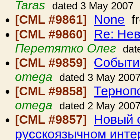
Taras
dated 3 May 2007
None
[CML #9861]
f
Re: Нев
[CML #9860]
Перетятко Олег
dat
Событи
[CML #9859]
omega
dated 3 May 200
Терноп
[CML #9858]
omega
dated 2 May 200
Новый 
[CML #9857]
русскоязычном инте