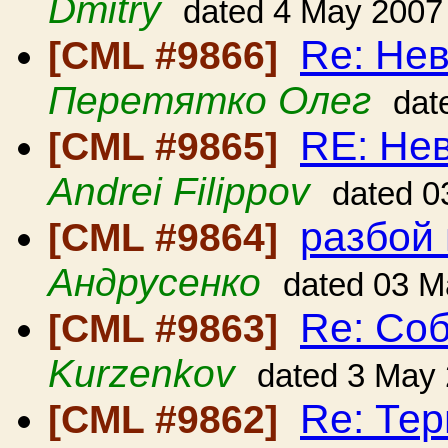
Dmitry
dated 4 May 2007
Re: Нев
[CML #9866]
Перетятко Олег
dat
RE: Нев
[CML #9865]
Andrei Filippov
dated 0
разбой
[CML #9864]
Андрусенко
dated 03 M
Re: Со
[CML #9863]
Kurzenkov
dated 3 May
Re: Те
[CML #9862]