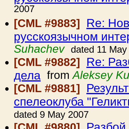
2007
Re: Но
[CML #9883]
русскоязычном инте
Suhachev
dated 11 May
Re: Ра
[CML #9882]
дела
from
Aleksey K
Резуль
[CML #9881]
спелеоклуба "Геликт
dated 9 May 2007
Разбой
[CML #9880]