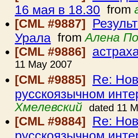
16 мая в 18.30
from
Резуль
[CML #9887]
Урала
from
Алена По
астрах
[CML #9886]
11 May 2007
Re: Но
[CML #9885]
русскоязычном инте
Хмелевский
dated 11 
Re: Но
[CML #9884]
русскоязычном инте