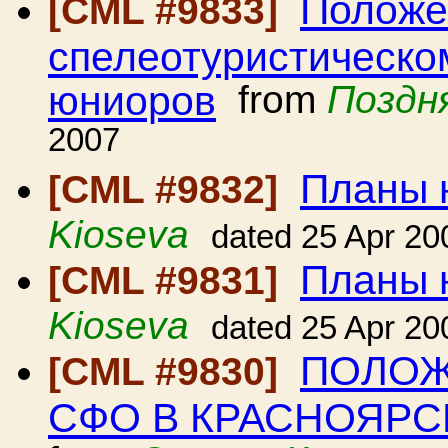
Положен
[CML #9833]
спелеотуристическо
юниоров
from
Поздн
2007
Планы 
[CML #9832]
Kioseva
dated 25 Apr 20
Планы 
[CML #9831]
Kioseva
dated 25 Apr 20
ПОЛОЖ
[CML #9830]
СФО В КРАСНОЯРС