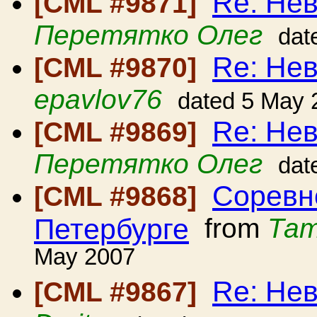
Re: Нев
[CML #9871]
Перетятко Олег
dat
Re: Нев
[CML #9870]
epavlov76
dated 5 May 
Re: Нев
[CML #9869]
Перетятко Олег
dat
Соревн
[CML #9868]
Петербурге
from
Тат
May 2007
Re: Нев
[CML #9867]