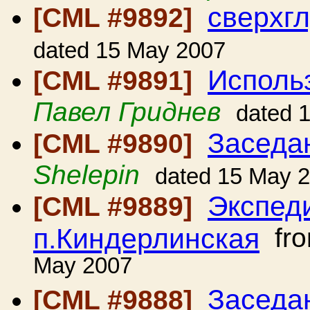
сверхг
[CML #9892]
dated 15 May 2007
Исполь
[CML #9891]
Павел Гриднев
dated 
Заседа
[CML #9890]
Shelepin
dated 15 May 
Экспед
[CML #9889]
п.Киндерлинская
fr
May 2007
Заседа
[CML #9888]