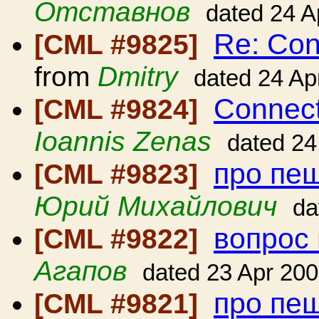
Отставнов
dated 24 A
Re: Con
[CML #9825]
from
Dmitry
dated 24 Ap
Connect
[CML #9824]
Ioannis Zenas
dated 24
про пе
[CML #9823]
Юрий Михайлович
da
вопрос
[CML #9822]
Агапов
dated 23 Apr 20
про пе
[CML #9821]