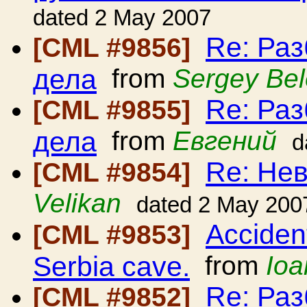
dated 2 May 2007
Re: Ра
[CML #9856]
дела
from
Sergey Be
Re: Ра
[CML #9855]
дела
from
Евгений
d
Re: Нев
[CML #9854]
Velikan
dated 2 May 200
Accident
[CML #9853]
Serbia cave.
from
Ioa
Re: Ра
[CML #9852]