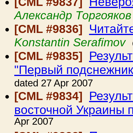
Неверо
[CML #9837]
Александр Торгояков
Читайт
[CML #9836]
Konstantin Serafimov
Резуль
[CML #9835]
"Первый подснежник
dated 27 Apr 2007
Результ
[CML #9834]
восточной Украины 
Apr 2007