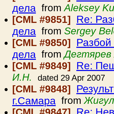
дела
from
Aleksey K
Re: Ра
[CML #9851]
дела
from
Sergey Be
Разбой
[CML #9850]
дела
from
Дегтярев 
Re: Пе
[CML #9849]
И.Н.
dated 29 Apr 2007
Резуль
[CML #9848]
г.Самара
from
Жигул
Re: Нев
[CML #9847]