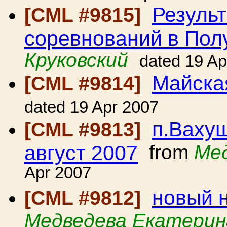
Резуль
[CML #9815]
соревнований в По
Круковский
dated 19 Ap
Майска
[CML #9814]
dated 19 Apr 2007
п.Вахуш
[CML #9813]
август 2007
from
Ме
Apr 2007
новый 
[CML #9812]
Медведева Екатерин