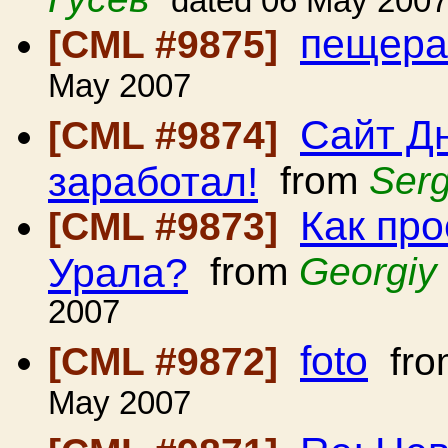
dated 06 May 200
пещера
[CML #9875]
May 2007
Сайт Д
[CML #9874]
заработал!
from
Ser
Как про
[CML #9873]
Урала?
from
Georgiy
2007
foto
[CML #9872]
fr
May 2007