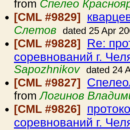
from
Спелео Красноя
кварце
[CML #9829]
Слетов
dated 25 Apr 2
Re: про
[CML #9828]
соревнований г. Чел
Sapozhnikov
dated 24 
Спелео
[CML #9827]
from
Логинов Владим
проток
[CML #9826]
соревнований г. Чел