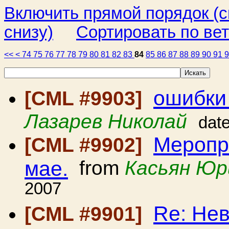
Включить прямой порядок (
снизу)
Сортировать по ве
<<
<
74
75
76
77
78
79
80
81
82
83
84
85
86
87
88
89
90
91
ошибки
[CML #9903]
Лазарев Николай
dat
Меропр
[CML #9902]
мае.
from
Касьян Юр
2007
Re: Нев
[CML #9901]