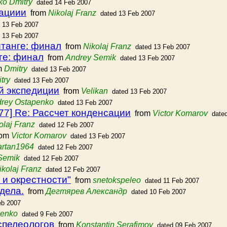
ko Dmitry
dated 14 Feb 2007
сациии
from
Nikolaj Franz
dated 13 Feb 2007
 13 Feb 2007
 13 Feb 2007
итанге: финал
from
Nikolaj Franz
dated 13 Feb 2007
ге: финал
from
Andrey Semik
dated 13 Feb 2007
m
Dmitry
dated 13 Feb 2007
try
dated 13 Feb 2007
й экспедиции
from
Velikan
dated 13 Feb 2007
rey Ostapenko
dated 13 Feb 2007
77] Re: Рассчет конденсации
from
Victor Komarov
date
olaj Franz
dated 12 Feb 2007
rom
Victor Komarov
dated 13 Feb 2007
artan1964
dated 12 Feb 2007
Semik
dated 12 Feb 2007
ikolaj Franz
dated 12 Feb 2007
 и окрестности"
from
snetokspeleo
dated 11 Feb 2007
дела.
from
Дегтярев Александр
dated 10 Feb 2007
eb 2007
penko
dated 9 Feb 2007
спелеологов
from
Konstantin Serafimov
dated 09 Feb 2007