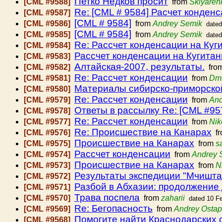
Петко Недков просит
[CML #9588]
from
Sklyaren
Re: [CML # 9584] Расчет конден
[CML #9587]
[CML # 9584]
[CML #9586]
from
Andrey Semik
dated
[CML # 9584]
[CML #9585]
from
Andrey Semik
dated
Re: Рассчет конденсации на Куг
[CML #9584]
Рассчет конденсации на Кугитан
[CML #9583]
Алтайская-2007, результаты.
[CML #9582]
fro
Re: Рассчет конденсации
[CML #9581]
from
Dmi
Материалы сибирско-приморско
[CML #9580]
Re: Рассчет конденсации
[CML #9579]
from
And
Ответы в рассылку Re: [CML #95
[CML #9578]
Re: Рассчет конденсации
[CML #9577]
from
Nik
Re: Происшествие на Канарах
[CML #9576]
f
Происшествие на Канарах
[CML #9575]
from
s
Рассчет конденсации
[CML #9574]
from
Andrey 
Происшествие на Канарах
[CML #9573]
from
N
Результаты экспедиции "Мчишта
[CML #9572]
Разбой в Абхазии: продолжение 
[CML #9571]
Трава поспела
[CML #9570]
from
zaharii
dated 10 F
Re: Бегопасность
[CML #9569]
from
Andrey Osta
Помогите найти Краснодарских 
[CML #9568]