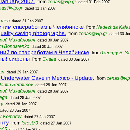
January 2007.
from
zenas@vip.gr
dated 01 Feb 2007
nas@vip.gr
dated 31 Jan 2007
алев
dated 31 Jan 2007
мним спасработам в Челябинске
from
Nadezhda Kala
quality caving photographs.
from
zenas@vip.gr
dated 30 Ja
рий Михайлович
dated 30 Jan 2007
m Bondarenko
dated 30 Jan 2007
ний по спасработам в Челябинске
from
Georgiy B. S
ины! сифоны
from
Слава
dated 30 Jan 2007
an
dated 29 Jan 2007
 Underwater Cave in Mexico - Update.
from
zenas@vip
antin Serafimov
dated 28 Jan 2007
рий Михайлович
dated 28 Jan 2007
mega
dated 28 Jan 2007
ry
dated 28 Jan 2007
dated 28 Jan 2007
or Komarov
dated 27 Jan 2007
енту
from
forest70
dated 27 Jan 2007
n05
dated 27 Jan 2007