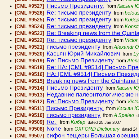
Письмо Президенту.
[CML #9527]
from
Касьян 
Re: письмо президенту
[CML #9526]
from
belou
Re: письмо президенту
[CML #9525]
from
Ku6e
Re: письмо президенту
[CML #9524]
from
Konsta
Re: Breaking news from the Quint
[CML #9523]
Re: письмо президенту
[CML #9522]
from
Victo
письмо президенту
[CML #9521]
from
Alexandr O
Касьян Юрий Михайлович
[CML #9520]
from
Ly
Re: Письмо Президенту
[CML #9519]
from
Alena
Re: HA: [CML #9514] Письмо Пр
[CML #9518]
HA: [CML #9514] Письмо Презид
[CML #9516]
Breaking news from the Quintana 
[CML #9515]
Письмо Президенту
[CML #9514]
from
Касьян Ю
Недавние палеонтологические н
[CML #9513]
Re: Письмо Президенту
[CML #9512]
from
Vict
Письмо Президенту.
[CML #9511]
from
Касьян Ю
письмо президенту
[CML #9510]
from
A Speleo
d
Re:
[CML #9509]
from
Ku6ep
dated 25 Jan 2007
None
[CML #9508]
from
OXFORD Dictionary
dated 24
сифон пещеры Большая орешна
[CML #9507]