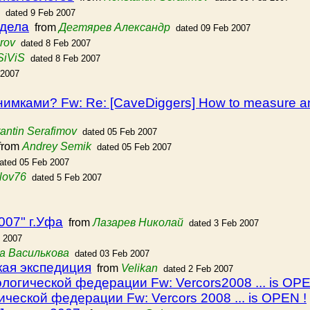
dated 9 Feb 2007
 дела
from
Дегтярев Александр
dated 09 Feb 2007
rov
dated 8 Feb 2007
SiViS
dated 8 Feb 2007
 2007
ками? Fw: Re: [CaveDiggers] How to measure any
antin Serafimov
dated 05 Feb 2007
rom
Andrey Semik
dated 05 Feb 2007
ated 05 Feb 2007
lov76
dated 5 Feb 2007
007" г.Уфа
from
Лазарев Николай
dated 3 Feb 2007
b 2007
а Василькова
dated 03 Feb 2007
ая экспедиция
from
Velikan
dated 2 Feb 2007
логической федерации Fw: Vercors2008 ... is OPE
ческой федерации Fw: Vercors 2008 ... is OPEN !