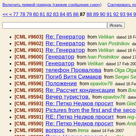
Включить прямой порядок (свежие сообщения снизу)
Сортировать по
<<
<
77
78
79
80
81
82
83
84
85
86
87
88
89
90
91
92
93
94
Re: Генератор
[CML #9603]
from
Velikan
dated 18 F
Re: Генератор
[CML #9602]
from
Ivan Postnikov
da
Re: Генератор
[CML #9601]
from
Velikan
dated 18 F
Генератор
[CML #9600]
from
Ivan Postnikov
dated 1
Генератор
[CML #9599]
from
Velikan
dated 17 Feb 20
телефон Провалова
[CML #9598]
from
Olga Olg
Погиб Витя Симаков
[CML #9597]
from
Sergei Se
Положение
[CML #9596]
from
epavlov76
dated 16 F
Re: Рассчет конденсации
[CML #9595]
from
Вл
Вечер туристов.
[CML #9594]
from
epavlov76
date
Re: Петко Недков просит
[CML #9593]
from
Gle
Pictures from the first and the sec
[CML #9592]
RE: Петко Недков просит
[CML #9591]
from
reg
Re: Петко Недков просит
[CML #9590]
from
And
вопрос
[CML #9589]
from
Irena
dated 14 Feb 2007