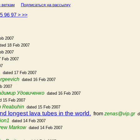
 веткам
Подписаться на рассылку
95
96
97
>
>>
eb 2007
ted 18 Feb 2007
eb 2007
7 Feb 2007
07
a
dated 17 Feb 2007
rgeevich
dated 16 Feb 2007
eb 2007
адимир Удовиченко
dated 16 Feb 2007
d 15 Feb 2007
b Reabuhin
dated 15 Feb 2007
ond longest lava tubes in the world.
from
zenas@vip.gr
d
-ion1
dated 14 Feb 2007
rew Markow
dated 14 Feb 2007