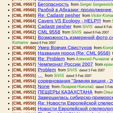
Бегопасность
[CML #9567]
from
Sergei Sergeevich
Разбой в Абхазии: продолжение
[CML #9566]
Re: Cadastr pesher
[CML #9565]
from
Victor Koma
Cavers VS Ecology - HELP!!!
[CML #9564]
from
Cadastr pesher
[CML #9563]
from
SiViS
dated 8 Feb
CML 9558
[CML #9562]
from
SiViS
dated 8 Feb 2007
Возможность измерений фото сним
[CML #9561]
Komarov
dated 8 Feb 2007
Умер Вовчик Свистунов
[CML #9560]
from
Konst
Названия пород (Re: CML 9558)
[CML #9559]
f
Re: Problem
[CML #9558]
from
Алексей Рычагов
d
Чемпионат России 2007
[CML #9557]
from
epav
Problem
[CML #9556]
from
SiViS
dated 3 Feb 2007
, ,
[CML #9555]
from
SiViS
dated 3 Feb 2007
соревнования "Зимняя вишня - 2
[CML #9554]
None
[CML #9553]
from
Лазарев Николай
dated 3 Fe
ПЕЩЕРЫ КАЗАХСТАНА
[CML #9552]
from
Ольг
Завершилась сибирско-приморск
[CML #9551]
Re: Новости Европейской спелео
[CML #9550]
Новости Европейской спелеологи
[CML #9549]