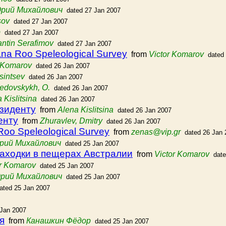
Юрий Михайлович
dated 27 Jan 2007
sov
dated 27 Jan 2007
p
dated 27 Jan 2007
ntin Serafimov
dated 27 Jan 2007
ana Roo Speleological Survey
from
Victor Komarov
dated
r Komarov
dated 26 Jan 2007
sintsev
dated 26 Jan 2007
edovskykh, O.
dated 26 Jan 2007
 Kislitsina
dated 26 Jan 2007
езиденту
from
Alena Kislitsina
dated 26 Jan 2007
енту
from
Zhuravlev, Dmitry
dated 26 Jan 2007
Roo Speleological Survey
from
zenas@vip.gr
dated 26 Jan 
рий Михайлович
dated 25 Jan 2007
аходки в пещерах Австралии
from
Victor Komarov
dat
or Komarov
dated 25 Jan 2007
рий Михайлович
dated 25 Jan 2007
ated 25 Jan 2007
 Jan 2007
я
from
Канашкин Фёдор
dated 25 Jan 2007