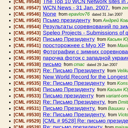
The Top 10 WCN Network sites in 
[CML #9548]
WCN News - 31 Jan. 2007.
[CML #9547]
from
ze
None
[CML #9546]
from
epavlov76
dated 31 Jan 2007
Псьмо президенту
[CML #9545]
from
Андрей Ков
Результаты соревнований по зи
[CML #9544]
Speleo Projects - Submissions of 
[CML #9543]
Письмо Президенту
[CML #9542]
from
Касьян Ю
поосторожнее с Myo XP
[CML #9541]
from
Maxi
Фотографии с зимних соревнова
[CML #9540]
парочка фоток с западной укра
[CML #9539]
письмо
[CML #9538]
from
стас
dated 29 Jan 2007
Re: Письмо Президенту
[CML #9537]
from
Velik
New World Record for the Longest
[CML #9536]
Re: Письмо Президенту
[CML #9535]
from
Konst
Письмо Президенту
[CML #9534]
from
Касьян Ю
Письмо президенту
[CML #9533]
from
variant-o
Re: Письмо Президенту.
[CML #9532]
from
Dmit
Письмо Президенту.
[CML #9531]
from
Вашики
Re: Письмо Президенту.
[CML #9530]
from
Vict
[CML # 9528] Re: письмо презид
[CML #9529]
Re: письмо президенту
[CML #9528]
from
maisa