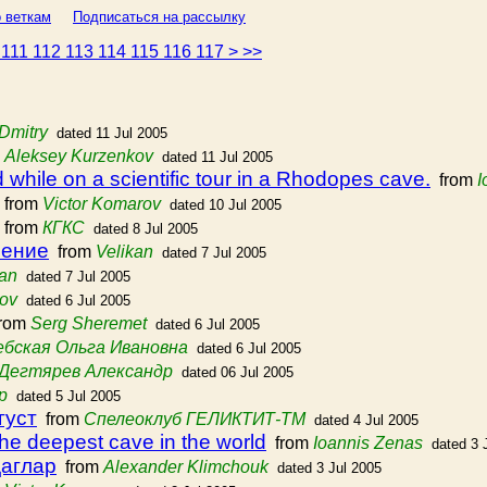
 веткам
Подписаться на рассылку
0
111
112
113
114
115
116
117
>
>>
Dmitry
dated 11 Jul 2005
m
Aleksey Kurzenkov
dated 11 Jul 2005
 while on a scientific tour in a Rhodopes cave.
from
I
from
Victor Komarov
dated 10 Jul 2005
from
КГКС
dated 8 Jul 2005
нение
from
Velikan
dated 7 Jul 2005
kan
dated 7 Jul 2005
rov
dated 6 Jul 2005
rom
Serg Sheremet
dated 6 Jul 2005
ебская Ольга Ивановна
dated 6 Jul 2005
Дегтярев Александр
dated 06 Jul 2005
р
dated 5 Jul 2005
густ
from
Спелеоклуб ГЕЛИКТИТ-ТМ
dated 4 Jul 2005
the deepest cave in the world
from
Ioannis Zenas
dated 3 
даглар
from
Alexander Klimchouk
dated 3 Jul 2005