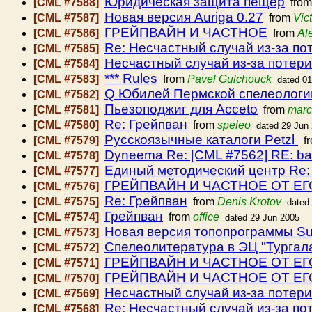
Юридическая защита пещер
[CML #7588]
fro
Новая версия Auriga 0.27
[CML #7587]
from
Vic
ГРЕЙПВАЙН И ЧАСТНОЕ
[CML #7586]
from
Al
Re: Несчастный случай из-за по
[CML #7585]
Несчастный случай из-за потери
[CML #7584]
*** Rules
[CML #7583]
from
Pavel Gulchouck
dated 01
Q Юбилей Пермской спелеологи
[CML #7582]
Пьезоподжиг для Acceto
[CML #7581]
from
marc
Re: Грейпван
[CML #7580]
from
speleo
dated 29 Jun
Русскоязычные каталоги Petzl
[CML #7579]
f
Dyneema Re: [CML #7562] RE: bad 
[CML #7578]
Единый методический центр R
[CML #7577]
ГРЕЙПВАЙН И ЧАСТНОЕ ОТ ЕГ
[CML #7576]
Re: Грейпван
[CML #7575]
from
Denis Krotov
dated
Грейпван
[CML #7574]
from
office
dated 29 Jun 2005
Новая версия топопрограммы Su
[CML #7573]
Спелеолитература в ЭЦ "Тургал
[CML #7572]
ГРЕЙПВАЙН И ЧАСТНОЕ ОТ ЕГ
[CML #7571]
ГРЕЙПВАЙН И ЧАСТНОЕ ОТ ЕГ
[CML #7570]
Несчастный случай из-за потери
[CML #7569]
Re: Несчастный случай из-за по
[CML #7568]