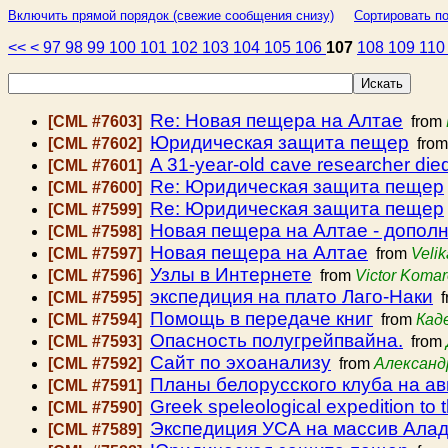
Включить прямой порядок (свежие сообщения снизу)
Сортировать по
<<
<
97
98
99
100
101
102
103
104
105
106
107
108
109
11
Re: Новая пещера на Алтае
[CML #7603]
from
Юридическая защита пещер
[CML #7602]
fro
A 31-year-old cave researcher died
[CML #7601]
Re: Юридическая защита пещер
[CML #7600]
Re: Юридическая защита пещер
[CML #7599]
Новая пещера на Алтае - допол
[CML #7598]
Новая пещера на Алтае
[CML #7597]
from
Veli
Узлы в Интернете
[CML #7596]
from
Victor Koma
экспедиция на плато Лаго-Наки
[CML #7595]
f
Помощь в передаче книг
[CML #7594]
from
Кад
Опасность полугрейпвайна.
[CML #7593]
from
Сайт по эхоанализу
[CML #7592]
from
Александ
Планы белорусского клуба на ав
[CML #7591]
Greek speleological expedition to 
[CML #7590]
Экспедиция УСА на массив Ала
[CML #7589]