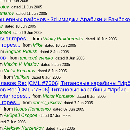
ated 11 Jun 2005
rotov
dated 11 Jun 2005
Komarov
dated 11 Jun 2005
пещерных районов - 3d имиджи Арабики и Бзыбско
ов
dated 10 Jun 2005
логов
dated 9 Jun 2005
lar ropes...
from
Vitaliy Prokhorenko
dated 10 Jun 2005
ropes...
from
Mike
dated 10 Jun 2005
om
Bogdan Ridush
dated 8 Jun 2005
вов
from
алексей гунько
dated 8 Jun 2005
om
Maxim V. Maslov
dated 8 Jun 2005
om
Victor Komarov
dated 8 Jun 2005
"
from
Velikan
dated 8 Jun 2005
плавов Re: [CML #7506] Титановые карабины "Ир
ов Re: [CML #7506] Титановые карабины "Ирбис"
lar ropes...
from
Victor Komarov
dated 8 Jun 2005
ropes...
from
daniel_usikov
dated 7 Jun 2005
"
from
Игорь Петренко
dated 07 Jun 2005
om
Андрей Скоров
dated 07 Jun 2005
ated 7 Jun 2005
om
Aleksey Kurzenkov
dated 7 Jun 2005