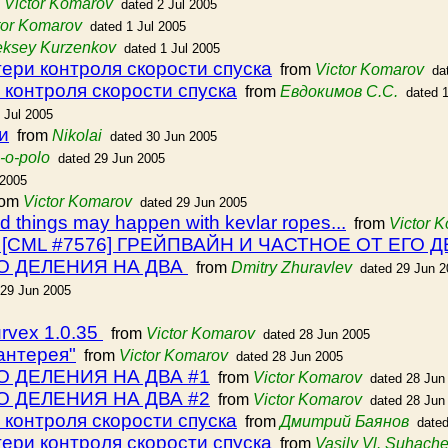
m
Victor Komarov
dated 2 Jul 2005
tor Komarov
dated 1 Jul 2005
eksey Kurzenkov
dated 1 Jul 2005
тери контроля скорости спуска
from
Victor Komarov
da
 контроля скорости спуска
from
Евдокимов С.С.
dated 1
 Jul 2005
и
from
Nikolai
dated 30 Jun 2005
-o-polo
dated 29 Jun 2005
 2005
rom
Victor Komarov
dated 29 Jun 2005
things may happen with kevlar ropes...
from
Victor 
e: [CML #7576] ГРЕЙПВАЙН И ЧАСТНОЕ ОТ ЕГО
О ДЕЛЕНИЯ НА ДВА
from
Dmitry Zhuravlev
dated 29 Jun 
 29 Jun 2005
rvex 1.0.35
from
Victor Komarov
dated 28 Jun 2005
антерея"
from
Victor Komarov
dated 28 Jun 2005
О ДЕЛЕНИЯ НА ДВА #1
from
Victor Komarov
dated 28 Jun
О ДЕЛЕНИЯ НА ДВА #2
from
Victor Komarov
dated 28 Jun
 контроля скорости спуска
from
Дмитрий Баянов
date
тери контроля скорости спуска
from
Vasily Vl. Suhach