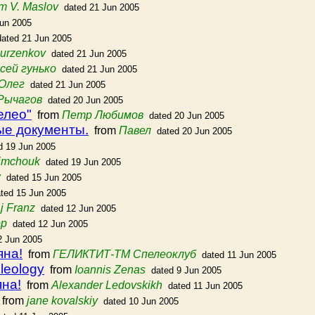
m V. Maslov
dated 21 Jun 2005
Jun 2005
dated 21 Jun 2005
Kurzenkov
dated 21 Jun 2005
сей гунько
dated 21 Jun 2005
Олег
dated 21 Jun 2005
Рычагов
dated 20 Jun 2005
елео"
from
Петр Любимов
dated 20 Jun 2005
ые документы.
from
Павел
dated 20 Jun 2005
d 19 Jun 2005
limchouk
dated 19 Jun 2005
w
dated 15 Jun 2005
ted 15 Jun 2005
j Franz
dated 12 Jun 2005
ор
dated 12 Jun 2005
2 Jun 2005
яна!
from
ГЕЛИКТИТ-ТМ Спелеоклуб
dated 11 Jun 2005
eleology
from
Ioannis Zenas
dated 9 Jun 2005
яна!
from
Alexander Ledovskikh
dated 11 Jun 2005
from
jane kovalskiy
dated 10 Jun 2005