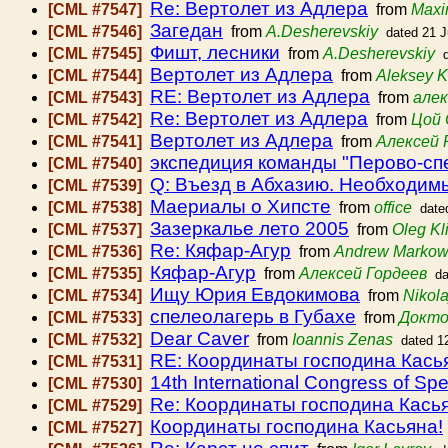
Re: Вертолет из Адлера
[CML #7547]
from
Maxi
Загедан
[CML #7546]
from
A.Desherevskiy
dated 21 
Фишт, лесники
[CML #7545]
from
A.Desherevskiy
Вертолет из Адлера
[CML #7544]
from
Aleksey 
RE: Вертолет из Адлера
[CML #7543]
from
алек
Re: Вертолет из Адлера
[CML #7542]
from
Цой 
Вертолет из Адлера
[CML #7541]
from
Алексей 
экспедиция команды "Перово-сп
[CML #7540]
Q: Въезд в Абхазию. Необходим
[CML #7539]
Маериалы о Хипсте
[CML #7538]
from
office
date
Зазеркалье лето 2005
[CML #7537]
from
Oleg K
Re: Кяфар-Агур
[CML #7536]
from
Andrew Marko
Кяфар-Агур
[CML #7535]
from
Алексей Гордеев
da
Ищу Юрия Евдокимова
[CML #7534]
from
Nikola
спелеолагерь в Губахе
[CML #7533]
from
Докт
Dear Caver
[CML #7532]
from
Ioannis Zenas
dated 1
RE: Координаты господина Кась
[CML #7531]
14th International Congress of Sp
[CML #7530]
Re: Координаты господина Кась
[CML #7529]
Координаты господина Касьяна!
[CML #7527]