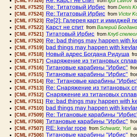
Re: Карст не спит
[CML #7526]
from
Igor Lavrov
d
Re: Титатовый Ирбис
[CML #7525]
from
Denis K
Re: Титатовый Ирбис
[CML #7524]
from
Victor 
Re[2]: Галерея карт и имиджей 
[CML #7523]
Карст не спит
[CML #7522]
from
Валерий Богдан
Титатовый Ирбис
[CML #7521]
from
Клуб спелео
Re: bad things may happen with kev
[CML #7520]
bad things may happen with kevlar 
[CML #7519]
Новый адрес Богдана Ридуша
[CML #7518]
fr
Снаряжение из титановых спла
[CML #7517]
Титановые карабины "Ирбис"
[CML #7516]
fr
Титановые карабины "Ирбис"
[CML #7515]
fr
Re: Титановые карабины "Ирбис
[CML #7514]
Re: Снаряжение из титановых с
[CML #7513]
Снаряжение из титановых сплав
[CML #7512]
Re: bad things may happen with kev
[CML #7511]
bad things may happen with kevlar 
[CML #7510]
Re: Титановые карабины "Ирбис
[CML #7509]
Титановые карабины "Ирбис"
[CML #7508]
fr
RE: kevlar rope
[CML #7507]
from
Schwartz, Yuri
d
Титановые карабины "Ирбис"
[CML #7506]
fr