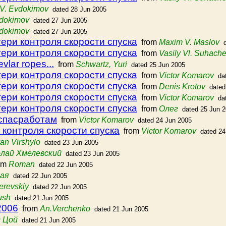
 V. Evdokimov
dated 28 Jun 2005
vdokimov
dated 27 Jun 2005
vdokimov
dated 27 Jun 2005
тери контроля скорости спуска
from
Maxim V. Maslov
тери контроля скорости спуска
from
Vasily Vl. Suhach
vlar ropes...
from
Schwartz, Yuri
dated 25 Jun 2005
тери контроля скорости спуска
from
Victor Komarov
da
тери контроля скорости спуска
from
Denis Krotov
dated
тери контроля скорости спуска
from
Victor Komarov
da
тери контроля скорости спуска
from
Олег
dated 25 Jun 
 спасработам
from
Victor Komarov
dated 24 Jun 2005
 контроля скорости спуска
from
Victor Komarov
dated 24
van Virshylo
dated 23 Jun 2005
лай Хмелевский
dated 23 Jun 2005
om
Roman
dated 22 Jun 2005
ная
dated 22 Jun 2005
erevskiy
dated 22 Jun 2005
ush
dated 21 Jun 2005
2006
from
An.Verchenko
dated 21 Jun 2005
 Цой
dated 21 Jun 2005