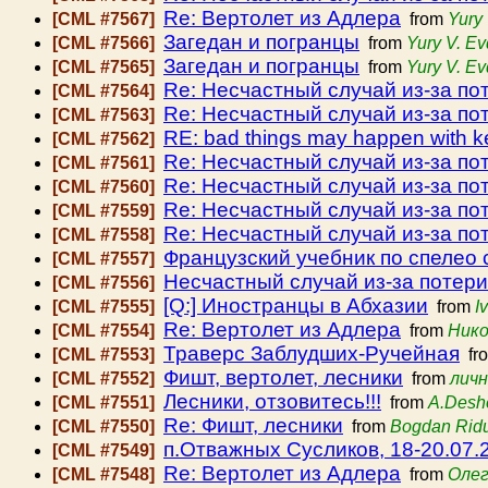
Re: Вертолет из Адлера
[CML #7567]
from
Yury
Загедан и погранцы
[CML #7566]
from
Yury V. E
Загедан и погранцы
[CML #7565]
from
Yury V. E
Re: Несчастный случай из-за по
[CML #7564]
Re: Несчастный случай из-за по
[CML #7563]
RE: bad things may happen with ke
[CML #7562]
Re: Несчастный случай из-за по
[CML #7561]
Re: Несчастный случай из-за по
[CML #7560]
Re: Несчастный случай из-за по
[CML #7559]
Re: Несчастный случай из-за по
[CML #7558]
Французский учебник по спелео
[CML #7557]
Несчастный случай из-за потери
[CML #7556]
[Q:] Иностранцы в Абхазии
[CML #7555]
from
I
Re: Вертолет из Адлера
[CML #7554]
from
Нико
Траверс Заблудших-Ручейная
[CML #7553]
fr
Фишт, вертолет, лесники
[CML #7552]
from
лич
Лесники, отзовитесь!!!
[CML #7551]
from
A.Desh
Re: Фишт, лесники
[CML #7550]
from
Bogdan Rid
п.Отважных Сусликов, 18-20.07.
[CML #7549]
Re: Вертолет из Адлера
[CML #7548]
from
Олег