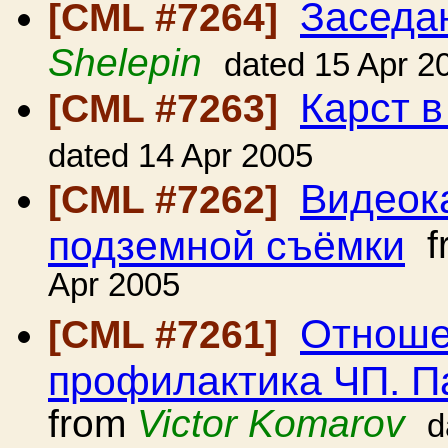
Заседа
[CML #7264]
Shelepin
dated 15 Apr 2
Карст в
[CML #7263]
dated 14 Apr 2005
Видеок
[CML #7262]
подземной съёмки
f
Apr 2005
Отношен
[CML #7261]
профилактика ЧП. П
from
Victor Komarov
d