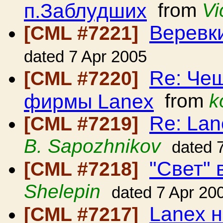
п.Заблудших
from
Vi
Веревк
[CML #7221]
dated 7 Apr 2005
Re: Че
[CML #7220]
фирмы Lanex
from
k
Re: Lan
[CML #7219]
B. Sapozhnikov
dated 
"Свет"
[CML #7218]
Shelepin
dated 7 Apr 20
Lanex н
[CML #7217]