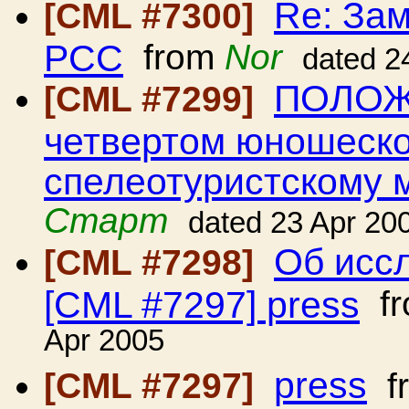
Re: Зам
[CML #7300]
РСС
from
Nor
dated 2
ПОЛОЖ
[CML #7299]
четвертом юношеско
спелеотуристскому 
Старт
dated 23 Apr 20
Об иссл
[CML #7298]
[CML #7297] press
f
Apr 2005
press
[CML #7297]
f