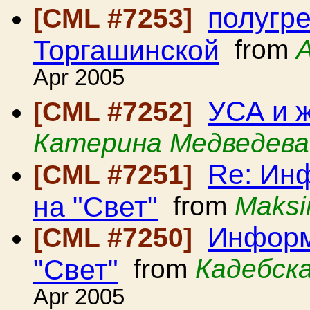
полугре
[CML #7253]
Торгашинской
from
Apr 2005
УСА и 
[CML #7252]
Катерина Медведева
Re: Ин
[CML #7251]
на "Свет"
from
Maksi
Информ
[CML #7250]
"Свет"
from
Кадебск
Apr 2005