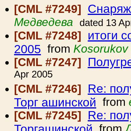
Снаряж
[CML #7249]
Медведева
dated 13 Ap
итоги 
[CML #7248]
2005
from
Kosorukov 
Полугр
[CML #7247]
Apr 2005
Re: пол
[CML #7246]
Торг ашинской
from
Re: пол
[CML #7245]
Торгашинской
from