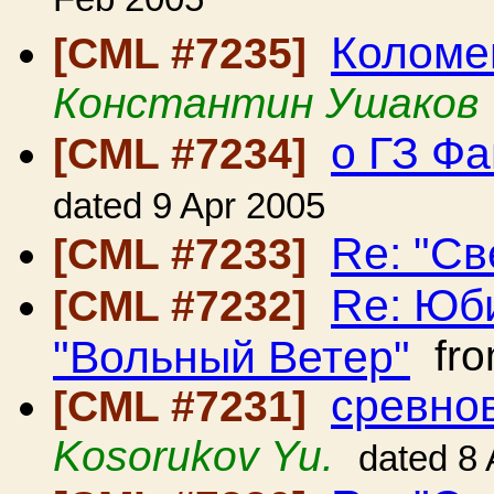
Feb 2005
Коломе
[CML #7235]
Константин Ушаков
о ГЗ Ф
[CML #7234]
dated 9 Apr 2005
Re: "Св
[CML #7233]
Re: Юб
[CML #7232]
"Вольный Ветер"
fr
сревно
[CML #7231]
Kosorukov Yu.
dated 8