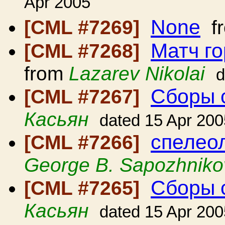
Apr 2005
None
[CML #7269]
f
Матч г
[CML #7268]
from
Lazarev Nikolai
d
Сборы 
[CML #7267]
Касьян
dated 15 Apr 200
спелеол
[CML #7266]
George B. Sapozhniko
Сборы 
[CML #7265]
Касьян
dated 15 Apr 200