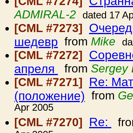
Странн
[CML #7274]
ADMIRAL-2
dated 17 A
Очеред
[CML #7273]
шедевр
from
Mike
da
Соревн
[CML #7272]
апреля
from
Sergey 
Re: Мат
[CML #7271]
(положение)
from
Ge
Apr 2005
Re:
[CML #7270]
fr