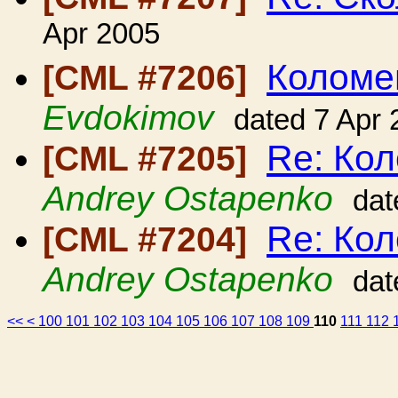
Apr 2005
Коломе
[CML #7206]
Evdokimov
dated 7 Apr
Re: Ко
[CML #7205]
Andrey Ostapenko
dat
Re: Ко
[CML #7204]
Andrey Ostapenko
dat
<<
<
100
101
102
103
104
105
106
107
108
109
110
111
112