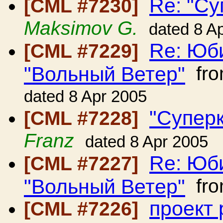
Re: "Су
[CML #7230]
Maksimov G.
dated 8 A
Re: Юб
[CML #7229]
"Вольный Ветер"
fr
dated 8 Apr 2005
"Суперк
[CML #7228]
Franz
dated 8 Apr 2005
Re: Юб
[CML #7227]
"Вольный Ветер"
fr
проект 
[CML #7226]