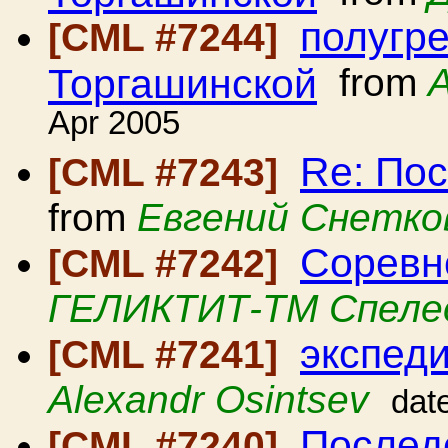
полугре
[CML #7244]
Торгашинской
from
Apr 2005
Re: По
[CML #7243]
from
Евгений Снетко
Соревн
[CML #7242]
ГЕЛИКТИТ-ТМ Спеле
экспед
[CML #7241]
Alexandr Osintsev
dat
Послед
[CML #7240]