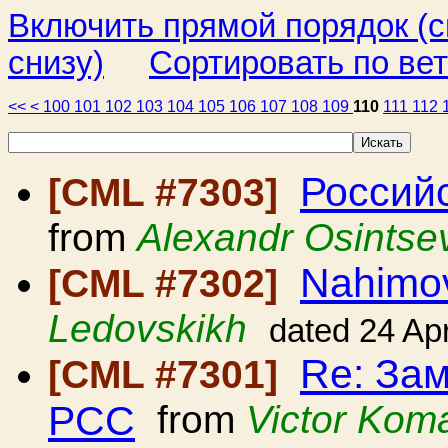
Включить прямой порядок (
снизу)
Сортировать по ве
<<
<
100
101
102
103
104
105
106
107
108
109
110
111
112
Россий
[CML #7303]
from
Alexandr Osintse
Nahimo
[CML #7302]
Ledovskikh
dated 24 Ap
Re: Зам
[CML #7301]
РСС
from
Victor Kom