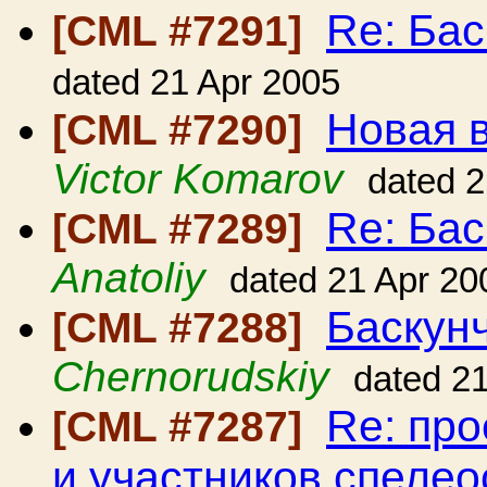
Re: Бас
[CML #7291]
dated 21 Apr 2005
Новая в
[CML #7290]
Victor Komarov
dated 2
Re: Бас
[CML #7289]
Anatoliy
dated 21 Apr 20
Баскун
[CML #7288]
Chernorudskiy
dated 2
Re: про
[CML #7287]
и участников спеле