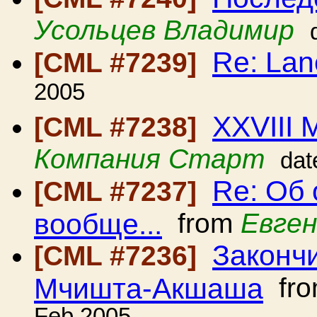
Усольцев Владимир
Re: Lan
[CML #7239]
2005
XXVIII 
[CML #7238]
Компания Старт
dat
Re: Об
[CML #7237]
вообще...
from
Евге
Закончи
[CML #7236]
Мчишта-Акшаша
fr