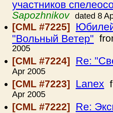
участников спелеос
Sapozhnikov
dated 8 A
Юбилей
[CML #7225]
"Вольный Ветер"
fr
2005
Re: "Св
[CML #7224]
Apr 2005
Lanex
[CML #7223]
f
Apr 2005
Re: Экс
[CML #7222]