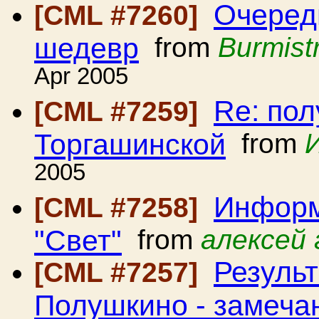
Очеред
[CML #7260]
шедевр
from
Burmist
Apr 2005
Re: пол
[CML #7259]
Торгашинской
from
2005
Информ
[CML #7258]
"Свет"
from
алексей 
Резуль
[CML #7257]
Полушкино - замеча