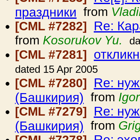
праздники
from
Vladi
Re: Кар
[CML #7282]
from
Kosorukov Yu.
da
откликн
[CML #7281]
dated 15 Apr 2005
Re: ну
[CML #7280]
(Башкирия)
from
Igo
Re: ну
[CML #7279]
(Башкирия)
from
Gri
Re: эхо
[CML #7278]