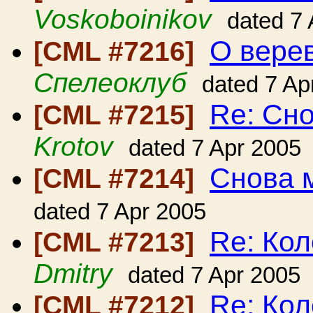
Voskoboinikov
dated 7
О вере
[CML #7216]
Спелеоклуб
dated 7 Ap
Re: Сн
[CML #7215]
Krotov
dated 7 Apr 2005
Снова 
[CML #7214]
dated 7 Apr 2005
Re: Ко
[CML #7213]
Dmitry
dated 7 Apr 2005
Re: Ко
[CML #7212]