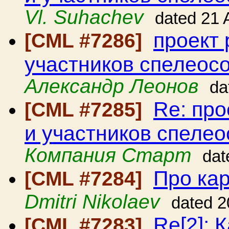
Vl. Suhachev
dated 21 
проект 
[CML #7286]
участников спелеос
Александр Леонов
da
Re: про
[CML #7285]
и участников спеле
Компания Старт
dat
Про ка
[CML #7284]
Dmitri Nikolaev
dated 2
Re[2]: 
[CML #7283]