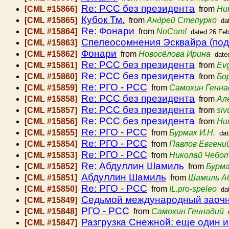
Re: РСС без президента
[CML #15866]
from
Ни
Кубок Тм.
[CML #15865]
from
Андрей Степурко
da
Re: Фонари
[CML #15864]
from
NoCom!
dated 26 Fe
Спелеосомнения Эсквайра (по
[CML #15863]
Фонари
[CML #15862]
from
Новосёлова Ирина
date
Re: РСС без президента
[CML #15861]
from
Ev
Re: РСС без президента
[CML #15860]
from
Бо
Re: РГО - РСС
[CML #15859]
from
Самохин Генна
Re: РСС без президента
[CML #15858]
from
Ал
Re: РСС без президента
[CML #15857]
from
siv
Re: РСС без президента
[CML #15856]
from
Ни
Re: РГО - РСС
[CML #15855]
from
Бурмак И.Н.
da
Re: РГО - РСС
[CML #15854]
from
Павлов Евгени
Re: РГО - РСС
[CML #15853]
from
Николай Чебо
Re: Абдуллин Шамиль
[CML #15852]
from
Бурма
Абдуллин Шамиль
[CML #15851]
from
Шамиль А
Re: РГО - РСС
[CML #15850]
from
IL.pro-speleo
da
Седьмой международный заочны
[CML #15849]
РГО - РСС
[CML #15848]
from
Самохин Геннадий
Разгрузка Снежной: еще один 
[CML #15847]