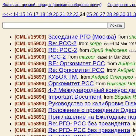
Включить прямой порядок (свежие сообщения снизу)
Сортировать по
<<
<
14
15
16
17
18
19
20
21
22
23
24
25
26
27
28
29
30
31
Заседание РГО (Москва)
[CML #15903]
from
she
Re: РСС-2
[CML #15902]
from
sergo
dated 14 Mar 201
RE: РСС-2
[CML #15901]
from
Юрий Федосеев
dat
РСС-2
[CML #15900]
from
mazoor
dated 14 Mar 2016
RE: Оргкомитет РСС
[CML #15899]
from
Андрей
Re: Оргкомитет РСС
[CML #15898]
from
Андрей
КУБОК ТМ.
[CML #15897]
from
Андрей Степурко
Оргкомитет РСС
[CML #15896]
from
Николай Че
4-й Международный конкурс 
[CML #15895]
Important Document
[CML #15894]
from
Bogdan R
Руководство по калибровке Dis
[CML #15893]
Положение о проведении Одес
[CML #15892]
Приглашение на Ежегодные под
[CML #15891]
Re: РГО- РСС без президента
[CML #15890]
f
Re: РГО- РСС без президента
[CML #15889]
f