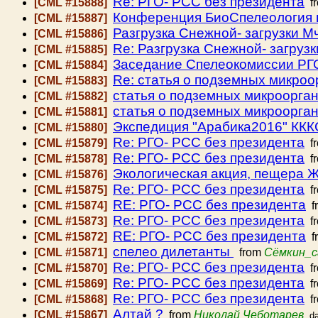
Re: РГО- РСС без президента
[CML #15888]
f
Конференция БиоСпелеология 
[CML #15887]
Разгрузка Снежной- загрузки 
[CML #15886]
Re: Разгрузка Снежной- загруз
[CML #15885]
Заседание Спелеокомиссии РГО 
[CML #15884]
Re: статья о подземных микро
[CML #15883]
статья о подземных микроорга
[CML #15882]
статья о подземных микроорга
[CML #15881]
Экспедиция "Арабика2016" ККК
[CML #15880]
Re: РГО- РСС без президента
[CML #15879]
f
Re: РГО- РСС без президента
[CML #15878]
f
Экологическая акция, пещера Ж
[CML #15876]
Re: РГО- РСС без президента
[CML #15875]
f
RE: РГО- РСС без президента
[CML #15874]
f
Re: РГО- РСС без президента
[CML #15873]
f
RE: РГО- РСС без президента
[CML #15872]
f
спелео дилетанты
[CML #15871]
from
Сёмкин_с
Re: РГО- РСС без президента
[CML #15870]
f
Re: РГО- РСС без президента
[CML #15869]
f
Re: РГО- РСС без президента
[CML #15868]
f
Алтай ?
[CML #15867]
from
Николай Чеботарев
d