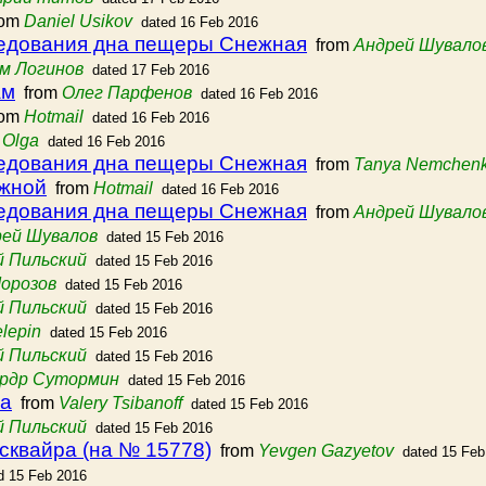
rom
Daniel Usikov
dated 16 Feb 2016
ледования дна пещеры Снежная
from
Андрей Шувало
м Логинов
dated 17 Feb 2016
ам
from
Олег Парфенов
dated 16 Feb 2016
rom
Hotmail
dated 16 Feb 2016
 Olga
dated 16 Feb 2016
ледования дна пещеры Снежная
from
Tanya Nemchen
ежной
from
Hotmail
dated 16 Feb 2016
ледования дна пещеры Снежная
from
Андрей Шувало
ей Шувалов
dated 15 Feb 2016
й Пильский
dated 15 Feb 2016
орозов
dated 15 Feb 2016
й Пильский
dated 15 Feb 2016
lepin
dated 15 Feb 2016
й Пильский
dated 15 Feb 2016
рдр Сутормин
dated 15 Feb 2016
ра
from
Valery Tsibanoff
dated 15 Feb 2016
й Пильский
dated 15 Feb 2016
сквайра (на № 15778)
from
Yevgen Gazyetov
dated 15 Feb
d 15 Feb 2016