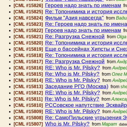
Героев надо знать по именам
[CML #15826]
f
Re: Топонимика и история исс
[CML #15825]
Фильм "Азия навсегда"
[CML #15824]
from
Вади
Re: Героев надо знать по имен
[CML #15823]
Героев надо знать по именам
[CML #15822]
f
Re: Разгрузка Снежной
[CML #15821]
from
Olga
Re: Топонимика и история исс
[CML #15820]
Еще о бассейнах Хипсты и Сн
[CML #15819]
Re: Топонимика и история исс
[CML #15818]
Re: Разгрузка Снежной
[CML #15817]
from
Андр
RE: Who is Mr. Pilsky?
[CML #15816]
from
Андре
Re: Who is Mr. Pilsky?
[CML #15815]
from
Олег М
RE: Who is Mr. Pilsky?
[CML #15814]
from
Андре
Заседание РГО (Москва)
[CML #15813]
from
she
RE: Who is Mr. Pilsky?
[CML #15812]
from
Андре
Re: Who is Mr. Pilsky?
[CML #15811]
from
Алекса
РССовское напутствие Эсквай
[CML #15810]
RE: Who is Mr. Pilsky?
[CML #15809]
from
Андре
Re: СамоПильские угрызения Э
[CML #15808]
Who is Mr. Pilsky?
[CML #15807]
from
Марат
date