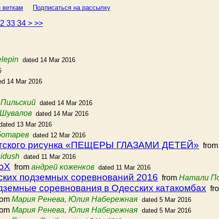
 веткам
Подписаться на рассылку
32
33
34
>
>>
lepin
dated 14 Mar 2016
6
ed 14 Mar 2016
 Пильский
dated 14 Mar 2016
 Шувалов
dated 14 Mar 2016
dated 13 Mar 2016
ботарев
dated 12 Mar 2016
детского рисунка «ПЕЩЕРЫ ГЛАЗАМИ ДЕТЕЙ»
fro
idush
dated 11 Mar 2016
toX
from
андрей коженков
dated 11 Mar 2016
ских подземных соревнований 2016
from
Натали П
земные соревнования в Одесских катакомбах
fr
rom
Мария Ренева, Юлия Набережная
dated 5 Mar 2016
rom
Мария Ренева, Юлия Набережная
dated 5 Mar 2016