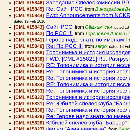
Заседание Спелеокомиссии РГО 
[CML #15846]
Re: Сайт РСС
[CML #15845]
from
Виноградова В
Fwd: Announcements from NCKRI: jo
[CML #15844]
dated 19 Feb 2016
Сайт РСС
[CML #15843]
from
Сёмкин_сан
dated 18
По РСС !!!
[CML #15842]
from
Терентьев Антон П
Героев надо знать по именам
[CML #15841]
f
Re: По РСС !!!
[CML #15840]
from
sergo
dated 18 Fe
Топонимика и история исслед
[CML #15839]
FWD: [CML #15821] Re: Разгру
[CML #15838]
RE: Топонимика и история исс
[CML #15837]
Re: Топонимика и история исс
[CML #15836]
Re: Топонимика и история исс
[CML #15835]
RE: Топонимика и история исс
[CML #15834]
Re: Топонимика и история исс
[CML #15833]
Топонимика и история исслед
[CML #15832]
Re: Юбилей спелеоклуба "Барье
[CML #15831]
Re: Топонимика и история исс
[CML #15830]
Re: Героев надо знать по имен
[CML #15829]
Юбилей спелеоклуба "Барьер" -
[CML #15828]
Фильм "Азия навсегда"
[CML #15827]
from
дмит