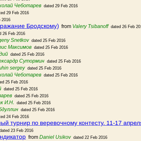
колай Чеботарев
dated 29 Feb 2016
ted 29 Feb 2016
b 2016
дражание Бродскому)
from
Valery Tsibanoff
dated 26 Feb 20
d 26 Feb 2016
geny Snetkov
dated 25 Feb 2016
рис Максимов
dated 25 Feb 2016
дий
dated 25 Feb 2016
ексардр Сутормин
dated 25 Feb 2016
uhin sergey
dated 25 Feb 2016
колай Чеботарев
dated 25 Feb 2016
ted 25 Feb 2016
й
dated 25 Feb 2016
тарев
dated 25 Feb 2016
к И.Н.
dated 25 Feb 2016
бдуллин
dated 25 Feb 2016
ted 24 Feb 2016
й турнир по веревочному контесту. 11-17 апрел
dated 23 Feb 2016
индикатор
from
Daniel Usikov
dated 22 Feb 2016