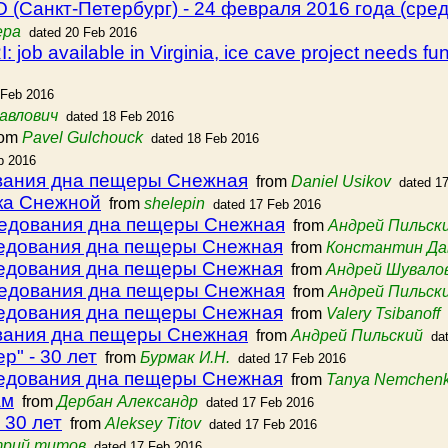
(Санкт-Петербург) - 24 февраля 2016 года (сред
ера
dated 20 Feb 2016
b available in Virginia, ice cave project needs fun
 Feb 2016
авлович
dated 18 Feb 2016
rom
Pavel Gulchouck
dated 18 Feb 2016
b 2016
ования дна пещеры Снежная
from
Daniel Usikov
dated 1
зка Снежной
from
shelepin
dated 17 Feb 2016
ледования дна пещеры Снежная
from
Андрей Пильск
ледования дна пещеры Снежная
from
Константин Да
ледования дна пещеры Снежная
from
Андрей Шувало
ледования дна пещеры Снежная
from
Андрей Пильск
ледования дна пещеры Снежная
from
Valery Tsibanoff
ования дна пещеры Снежная
from
Андрей Пильский
da
р" - 30 лет
from
Бурмак И.Н.
dated 17 Feb 2016
ледования дна пещеры Снежная
from
Tanya Nemchen
ам
from
Дербан Александр
dated 17 Feb 2016
 30 лет
from
Aleksey Titov
dated 17 Feb 2016
рий титов
dated 17 Feb 2016