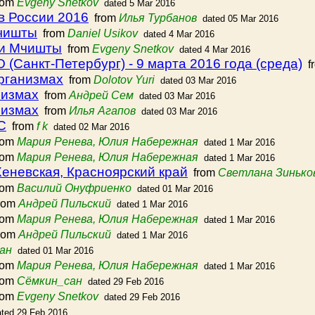
rom
Evgeny Snetkov
dated 5 Mar 2016
в России 2016
from
Илья Турбанов
dated 05 Mar 2016
Мчишты
from
Daniel Usikov
dated 4 Mar 2016
ки Мчишты
from
Evgeny Snetkov
dated 4 Mar 2016
(Санкт-Петербург) - 9 марта 2016 года (среда)
f
организмах
from
Dolotov Yuri
dated 03 Mar 2016
низмах
from
Андрей Сем
dated 03 Mar 2016
низмах
from
Илья Агапов
dated 03 Mar 2016
С
from
f k
dated 02 Mar 2016
rom
Мария Ренева, Юлия Набережная
dated 1 Mar 2016
rom
Мария Ренева, Юлия Набережная
dated 1 Mar 2016
еневская, Красноярский край
from
Светлана Зинько
rom
Василий Онуфриенко
dated 01 Mar 2016
rom
Андрей Пильский
dated 1 Mar 2016
rom
Мария Ренева, Юлия Набережная
dated 1 Mar 2016
rom
Андрей Пильский
dated 1 Mar 2016
ан
dated 01 Mar 2016
rom
Мария Ренева, Юлия Набережная
dated 1 Mar 2016
rom
Сёмкин_сан
dated 29 Feb 2016
rom
Evgeny Snetkov
dated 29 Feb 2016
ated 29 Feb 2016