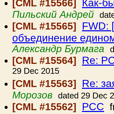
Как-бы
[CML #15566]
Пильский Андрей
dat
FWD: 
[CML #15565]
объединение едино
Александр Бурмага
Re: Р
[CML #15564]
29 Dec 2015
Re: за
[CML #15563]
Морозов
dated 29 Dec 
РСС
[CML #15562]
f