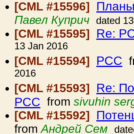
Планы
[CML #15596]
Павел Куприч
dated 13
Re: Р
[CML #15595]
13 Jan 2016
РСС
[CML #15594]
f
2016
Re: П
[CML #15593]
РСС
from
sivuhin ser
Потен
[CML #15592]
from
Андрей Сем
date