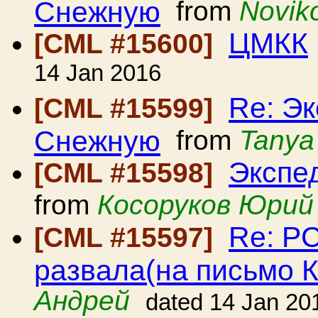
Снежную
from
Noviko
ЦМКК
[CML #15600]
14 Jan 2016
Re: Э
[CML #15599]
Снежную
from
Tanya
Экспе
[CML #15598]
from
Косоруков Юрий
Re: Р
[CML #15597]
развала(на письмо 
Андрей
dated 14 Jan 20