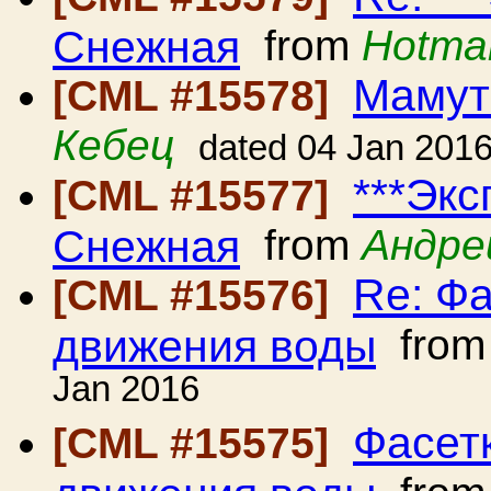
Снежная
from
Hotmai
Мамут
[CML #15578]
Кебец
dated 04 Jan 201
***Экс
[CML #15577]
Снежная
from
Андре
Re: Фа
[CML #15576]
движения воды
fro
Jan 2016
Фасет
[CML #15575]