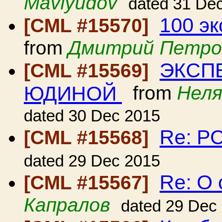
Mavlyudov
dated 31 De
100 э
[CML #15570]
from
Дмитрий Петро
ЭКСП
[CML #15569]
ЮДИНОЙ
from
Неля
dated 30 Dec 2015
Re: Р
[CML #15568]
dated 29 Dec 2015
Re: О
[CML #15567]
Капралов
dated 29 Dec