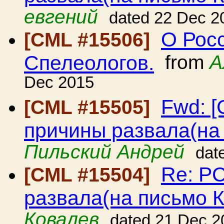
евгений
dated 22 Dec 2
О Рос
[CML #15506]
Спелеологов.
from
А
Dec 2015
Fwd: 
[CML #15505]
причины развала(на
Пильский Андрей
dat
Re: Р
[CML #15504]
развала(на письмо 
Ковалев
dated 21 Dec 2