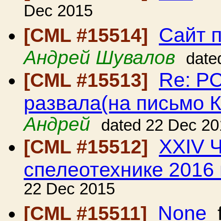
Dec 2015
Сайт 
[CML #15514]
Андрей Шувалов
date
Re: Р
[CML #15513]
развала(на письмо 
Андрей
dated 22 Dec 20
ХХIV 
[CML #15512]
спелеотехнике 2016 
22 Dec 2015
None
[CML #15511]
f