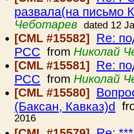
развала(на письмо 
Чеботарев
dated 12 J
Re: по
[CML #15582]
РСС
from
Николай Ч
Re: по
[CML #15581]
РСС
from
Николай Ч
Вопро
[CML #15580]
(Баксан, Кавказ)d
fr
2016
Re: **
[CML #15579]