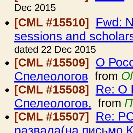
Dec 2015
Fwd: N
[CML #15510]
sessions and scholar
dated 22 Dec 2015
О Рос
[CML #15509]
Спелеологов
from
Ol
Re: О
[CML #15508]
Спелеологов.
from
П
Re: Р
[CML #15507]
развала(на письмо 