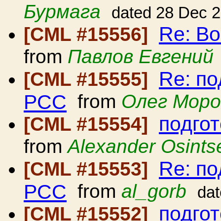
Бурмага
dated 28 Dec 
Re: В
[CML #15556]
from
Павлов Евгений
Re: по
[CML #15555]
РСС
from
Олег Моро
подго
[CML #15554]
from
Alexander Osints
Re: по
[CML #15553]
РСС
from
al_gorb
da
подго
[CML #15552]