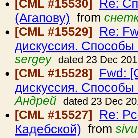
Re: С
[CML #15530]
(Агапову)
from
снетк
Re: Fw
[CML #15529]
дискуссия. Способы
sergey
dated 23 Dec 201
Fwd: [
[CML #15528]
дискуссия. Способы
Андрей
dated 23 Dec 20
Re: Рс
[CML #15527]
Кадебской)
from
sivu