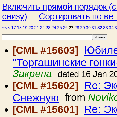
Включить прямой порядок (
снизу)
Сортировать по ве
<<
<
17
18
19
20
21
22
23
24
25
26
27
28
29
30
31
32
33
34
Юбиле
[CML #15603]
"Торгашинские гонки
Закрепа
dated 16 Jan 2
Re: Э
[CML #15602]
Снежную
from
Noviko
Re: Э
[CML #15601]