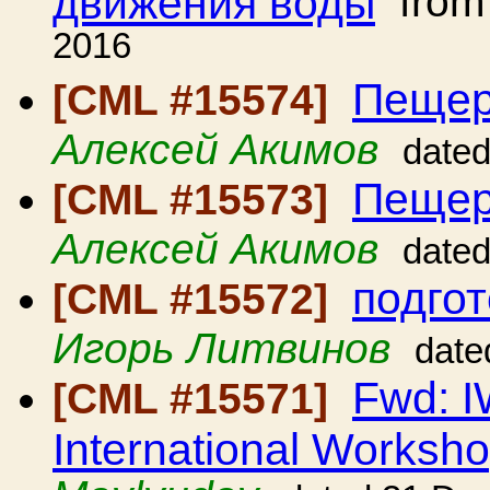
движения воды
fro
2016
Пещер
[CML #15574]
Алексей Акимов
dated
Пещер
[CML #15573]
Алексей Акимов
dated
подгот
[CML #15572]
Игорь Литвинов
date
Fwd: IW
[CML #15571]
International Worksh