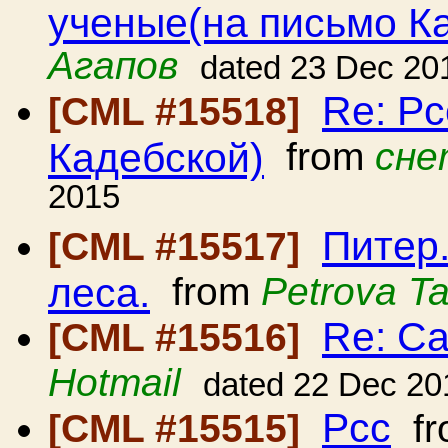
ученые(на письмо К
Агапов
dated 23 Dec 20
Re: Рс
[CML #15518]
Кадебской)
from
сне
2015
Питер
[CML #15517]
леса.
from
Petrova T
Re: С
[CML #15516]
Hotmail
dated 22 Dec 20
Рсс
[CML #15515]
fr