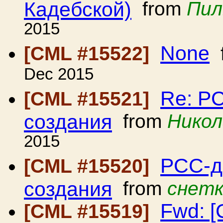
Кадебской)
from
Пил
2015
None
[CML #15522]
Dec 2015
Re: Р
[CML #15521]
создания
from
Никол
2015
РСС-д
[CML #15520]
создания
from
снетк
Fwd: [
[CML #15519]