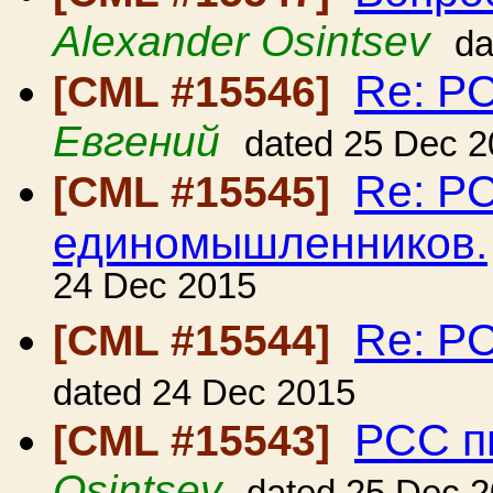
Alexander Osintsev
da
Re: Р
[CML #15546]
Евгений
dated 25 Dec 
Re: Р
[CML #15545]
единомышленников.
24 Dec 2015
Re: Р
[CML #15544]
dated 24 Dec 2015
РСС п
[CML #15543]
Osintsev