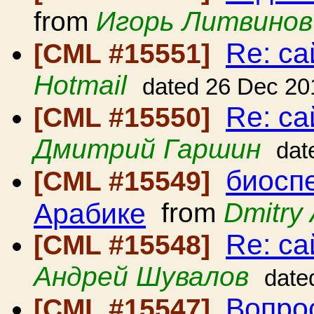
from
Игорь Литвинов
Re: с
[CML #15551]
Hotmail
dated 26 Dec 20
Re: с
[CML #15550]
Дмитрий Гаршин
dat
биосп
[CML #15549]
Арабике
from
Dmitry 
Re: с
[CML #15548]
Андрей Шувалов
date
Вопро
[CML #15547]