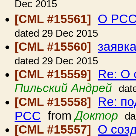
Dec 2015
О РС
[CML #15561]
dated 29 Dec 2015
заявк
[CML #15560]
dated 29 Dec 2015
Re: О
[CML #15559]
Пильский Андрей
dat
Re: по
[CML #15558]
РСС
from
Доктор
da
О соз
[CML #15557]