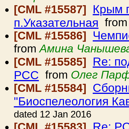
Крым г
[CML #15587]
п.Указательная
fro
Чемпи
[CML #15586]
from
Амина Чанышев
Re: по
[CML #15585]
РСС
from
Олег Пар
Сборн
[CML #15584]
"Биоспелеология Ка
dated 12 Jan 2016
Re: Р
[CML #15583]