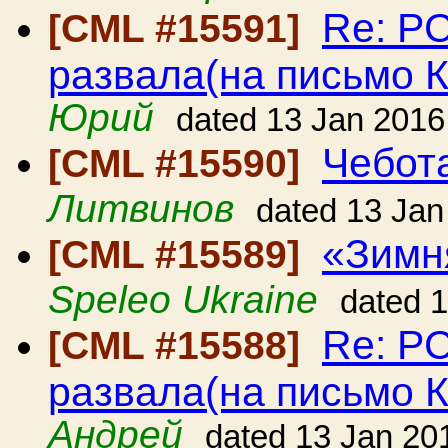
Re: Р
[CML #15591]
развала(на письмо 
Юрий
dated 13 Jan 2016
Чебот
[CML #15590]
Литвинов
dated 13 Jan
«Зимн
[CML #15589]
Speleo Ukraine
dated 
Re: Р
[CML #15588]
развала(на письмо 
Андрей
dated 13 Jan 20