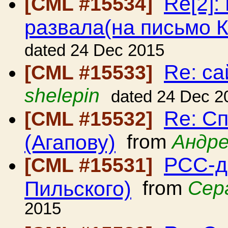
Re[2]:
[CML #15534]
развала(на письмо 
dated 24 Dec 2015
Re: с
[CML #15533]
shelepin
dated 24 Dec 2
Re: С
[CML #15532]
(Агапову)
from
Андре
РСС-д
[CML #15531]
Пильского)
from
Сер
2015