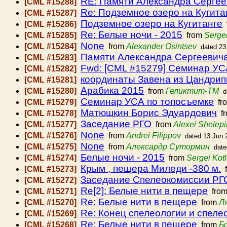
RE: Памяти Александра Сергее
[CML #15288]
Re: Подземное озеро на Кугита
[CML #15287]
Подземное озеро на Кугитанге
[CML #15286]
Re: Белые ночи - 2015
[CML #15285]
from
Sergei
None
[CML #15284]
from
Alexander Osintsev
dated 23
Памяти Александра Сергеевич
[CML #15283]
Fwd: [CML #15279] Семинар УС
[CML #15282]
координаты Завена из Цандри
[CML #15281]
Арабика 2015
[CML #15280]
from
Геликтит-ТМ
d
Семинар УСА по топосъемке
[CML #15279]
fr
Матюшкин Борис Эдуардович
[CML #15278]
f
Заседание РГО
[CML #15277]
from
Alexei Shelepi
None
[CML #15276]
from
Andrei Filippov
dated 13 Jun 
None
[CML #15275]
from
Алексардр Сутормин
date
Белые ночи - 2015
[CML #15274]
from
Sergei Kot
Крым , пещера Миледи -380 м.
[CML #15273]
f
Заседание Спелеокомиссии РГО 
[CML #15272]
Re[2]: Белые нити в пещере
[CML #15271]
fro
Re: Белые нити в пещере
[CML #15270]
from
Л
Re: Конец спелеологии и спеле
[CML #15269]
Re: Белые нити в пещере
[CML #15268]
from
Б