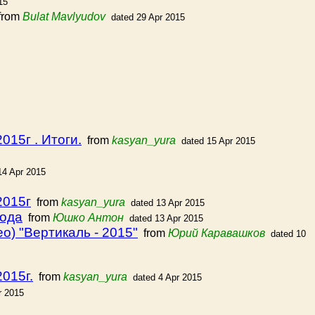
15
rom
Bulat Mavlyudov
dated 29 Apr 2015
15г . Итоги.
from
kasyan_yura
dated 15 Apr 2015
14 Apr 2015
2015г
from
kasyan_yura
dated 13 Apr 2015
года
from
Юшко Антон
dated 13 Apr 2015
о) "Вертикаль - 2015"
from
Юрий Каравашков
dated 10
015г.
from
kasyan_yura
dated 4 Apr 2015
r 2015