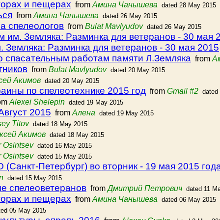
горах и пещерах
from
Амина Чанышева
dated 28 May 2015
ься
from
Амина Чанышева
dated 26 May 2015
а спелеологов
from
Bulat Mavlyudov
dated 26 May 2015
м им. Земляка: Pазминка для ветеранов - 30 мая 
. Земляка: Pазминка для ветеранов - 30 мая 2015
о спасательным работам памяти Л.Земляка
from
А
тников
from
Bulat Mavlyudov
dated 20 May 2015
сей Акимов
dated 20 May 2015
аины по спелеотехнике 2015 год
from
Gmail #2
dated
om
Alexei Shelepin
dated 19 May 2015
Август 2015
from
Алена
dated 19 May 2015
ey Titov
dated 18 May 2015
ксей Акимов
dated 18 May 2015
 Osintsev
dated 16 May 2015
 Osintsev
dated 15 May 2015
(Санкт-Петербург) во вторник - 19 мая 2015 год
n
dated 15 May 2015
че спелеоветеранов
from
Дмитрий Петрович
dated 11 M
горах и пещерах
from
Амина Чанышева
dated 06 May 2015
ted 05 May 2015