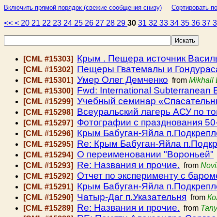
Включить прямой порядок (свежие сообщения снизу)
Сортировать по
<<
<
20
21
22
23
24
25
26
27
28
29
30
31
32
33
34
35
36
37
Крым . Пещера источник Василь
[CML #15303]
Пещеры Гватемалы и Гондурас
[CML #15302]
Умер Олег Демченко
[CML #15301]
from
Mikhail
Fwd: International Subterranean
[CML #15300]
Учебный семинар «Спасательн
[CML #15299]
Всеуральский лагерь АСУ по т
[CML #15298]
Фотографии с празднования 5
[CML #15297]
Крым Бабуган-Яйла п.Подкрепл
[CML #15296]
Re: Крым Бабуган-Яйла п.Подк
[CML #15295]
О переименовании "Вороньей"
[CML #15294]
Re: Названия и прочие.
[CML #15293]
from
Novi
Отчет по эксперименту с баром
[CML #15292]
Крым Бабуган-Яйла п.Подкрепл
[CML #15291]
Чатыр-Даг п.Указательня
[CML #15290]
from
Ко
Re: Названия и прочие.
[CML #15289]
from
Tan