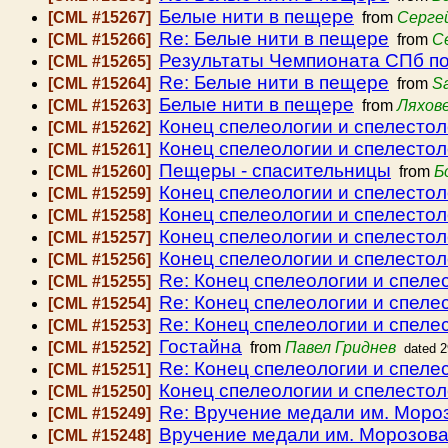
Белые нити в пещере
[CML #15267]
from
Серге
Re: Белые нити в пещере
[CML #15266]
from
С
Результаты Чемпионата СПб п
[CML #15265]
Re: Белые нити в пещере
[CML #15264]
from
Sa
Белые нити в пещере
[CML #15263]
from
Ляхов
Конец спелеологии и спелестол
[CML #15262]
Конец спелеологии и спелестол
[CML #15261]
Пещеры - спасительницы
[CML #15260]
from
Б
Конец спелеологии и спелестол
[CML #15259]
Конец спелеологии и спелестол
[CML #15258]
Конец спелеологии и спелестол
[CML #15257]
Конец спелеологии и спелестол
[CML #15256]
Re: Конец спелеологии и спеле
[CML #15255]
Re: Конец спелеологии и спеле
[CML #15254]
Re: Конец спелеологии и спеле
[CML #15253]
Гостайна
[CML #15252]
from
Павел Гриднев
dated 
Re: Конец спелеологии и спеле
[CML #15251]
Конец спелеологии и спелестол
[CML #15250]
Re: Вручение медали им. Моро
[CML #15249]
Вручение медали им. Морозов
[CML #15248]