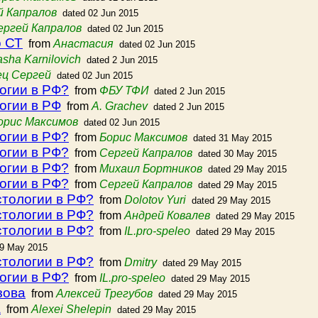
й Капралов
dated 02 Jun 2015
ергей Капралов
dated 02 Jun 2015
о СТ
from
Анастасия
dated 02 Jun 2015
sha Karnilovich
dated 2 Jun 2015
ец Сергей
dated 02 Jun 2015
огии в РФ?
from
ФБУ ТФИ
dated 2 Jun 2015
огии в РФ
from
A. Grachev
dated 2 Jun 2015
орис Максимов
dated 02 Jun 2015
огии в РФ?
from
Борис Максимов
dated 31 May 2015
огии в РФ?
from
Сергей Капралов
dated 30 May 2015
огии в РФ?
from
Михаил Бортников
dated 29 May 2015
огии в РФ?
from
Сергей Капралов
dated 29 May 2015
стологии в РФ?
from
Dolotov Yuri
dated 29 May 2015
стологии в РФ?
from
Андрей Ковалев
dated 29 May 2015
стологии в РФ?
from
IL.pro-speleo
dated 29 May 2015
29 May 2015
стологии в РФ?
from
Dmitry
dated 29 May 2015
огии в РФ?
from
IL.pro-speleo
dated 29 May 2015
зова
from
Алексей Трегубов
dated 29 May 2015
а
from
Alexei Shelepin
dated 29 May 2015