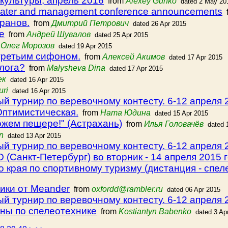
культуры, апрель 2016
from
Alexey Gunko
dated 2 May 20
ater and management conference announcements
f
ранов.
from
Дмитрий Петрович
dated 26 Apr 2015
е
from
Андрей Шувалов
dated 25 Apr 2015
m
Олег Морозов
dated 19 Apr 2015
третьим сифоном.
from
Алексей Акимов
dated 17 Apr 2015
лога?
from
Malysheva Dina
dated 17 Apr 2015
ек
dated 16 Apr 2015
uri
dated 16 Apr 2015
турнир по веревочному контесту. 6-12 апреля 20
Оптимистическая.
from
Ната Юдина
dated 15 Apr 2015
жем пещере!" (Астрахань)
from
Илья Головачёв
dated 
n
dated 13 Apr 2015
 турнир по веревочному контесту. 6-12 апреля 
(Санкт-Петербург) во вторник - 14 апреля 2015 
края по спортивному туризму (дистанция - спеле
ики от Meander
from
oxfordd@rambler.ru
dated 06 Apr 2015
турнир по веревочному контесту. 6-12 апреля 2
ины по спелеотехнике
from
Kostiantyn Babenko
dated 3 Ap