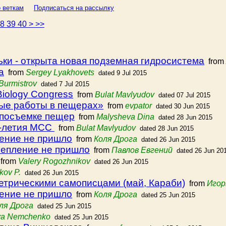
 веткам
Подписаться на рассылку
38
39
40
>
>>
ки - открыта новая подземная гидросистема
from
а
from
Sergey Lyakhovets
dated 9 Jul 2015
 Burmistrov
dated 7 Jul 2015
 Biology Congress
from
Bulat Mavlyudov
dated 07 Jul 2015
ые работы в пещерах»
from
evpator
dated 30 Jun 2015
опосъемке пещер
from
Malysheva Dina
dated 28 Jun 2015
0-летия МСС
from
Bulat Mavlyudov
dated 28 Jun 2015
ение не пришло
from
Коля Дрога
dated 26 Jun 2015
репление не пришло
from
Павлов Евгений
dated 26 Jun 20
from
Valery Rogozhnikov
dated 26 Jun 2015
kov P.
dated 26 Jun 2015
етрическими самописцами (май, Караби)
from
Игор
ение не пришло
from
Коля Дрога
dated 25 Jun 2015
ля Дрога
dated 25 Jun 2015
ya Nemchenko
dated 25 Jun 2015