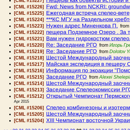
Пещеры как объекты истории и 
[CML #15227]
Fwd: News from NCKRI: groundw
[CML #15226]
Ежегодная встреча спелео-вете
[CML #15225]
***КС МГУ на Раздельном хребт
[CML #15224]
Нужен адрес Миненкова П.
[CML #15223]
fro
пещера Подземное Озеро . За 
[CML #15222]
Вам нужен гидрокостюм спелео
[CML #15221]
Re: Заседание РГО
[CML #15220]
from
Игорь Гр
Re: Заседание РГО
[CML #15219]
from
Dolotov Y
Шестой Международный заочный 
[CML #15218]
Майская экспедиция в пещеру 
[CML #15217]
Информация по экоакции "Помо
[CML #15216]
Заседание РГО
[CML #15215]
from
Alexei Shelepi
Шестой Международный заочный
[CML #15214]
Заседание Спелеокомиссии РГО 
[CML #15213]
Открытый Чемпионат Пермского 
[CML #15212]
Apr 2015
Спелео комбинезоны и изотерм
[CML #15206]
Шестой Международный заочный 
[CML #15205]
XIII Чемпионат восточной Укра
[CML #15204]