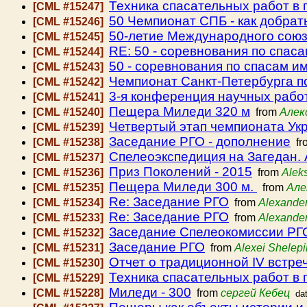
Техника спасательных работ в 
[CML #15247]
50 Чемпионат СПБ - как добрат
[CML #15246]
50-летие Международного союз
[CML #15245]
RE: 50 - соревнования по спаса
[CML #15244]
50 - соревнования по спасам им
[CML #15243]
Чемпионат Санкт-Петербурга п
[CML #15242]
3-я конференция научных рабо
[CML #15241]
Пещера Миледи 320 м
[CML #15240]
from
Алек
Четвертый этап чемпионата Укр
[CML #15239]
Заседание РГО - дополнение
[CML #15238]
fr
Спелеоэкспедиция на Загедан. 
[CML #15237]
Приз Поколений - 2015
[CML #15236]
from
Aleks
Пещера Миледи 300 м.
[CML #15235]
from
Але
Re: Заседание РГО
[CML #15234]
from
Alexander
Re: Заседание РГО
[CML #15233]
from
Alexander
Заседание Спелеокомиссии РГО 
[CML #15232]
Заседание РГО
[CML #15231]
from
Alexei Shelepi
Отчет о традиционной IV встре
[CML #15230]
Техника спасательных работ в 
[CML #15229]
Миледи - 300
[CML #15228]
from
сергей Кебец
da