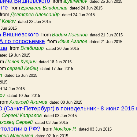
вича Вишневского
from
a.yefremov
dated 25 Jun 2015
нге
from
Еремеев Владислав
dated 24 Jun 2015
from
Дегтярев Александр
dated 24 Jun 2015
 Kotlov
dated 22 Jun 2015
 Jun 2015
а Вишневского
from
Вадим Логинов
dated 21 Jun 2015
А по топосъемке
from
Илья Агапов
dated 21 Jun 2015
пша
from
Владимир
dated 20 Jun 2015
ated 19 Jun 2015
om
Павел Куприч
dated 18 Jun 2015
rom
сергей Кебец
dated 17 Jun 2015
n
dated 15 Jun 2015
2015
d 14 Jun 2015
lov
dated 10 Jun 2015
rom
Алексей Акимов
dated 08 Jun 2015
(Санкт-Петербург) в понедельник - 8 июня 2015 
m
Сергей Капралов
dated 03 Jun 2015
яховец Сергей
dated 03 Jun 2015
стологии в РФ?
from
Novikov P.
dated 03 Jun 2015
орис Максимов
dated 02 Jun 2015