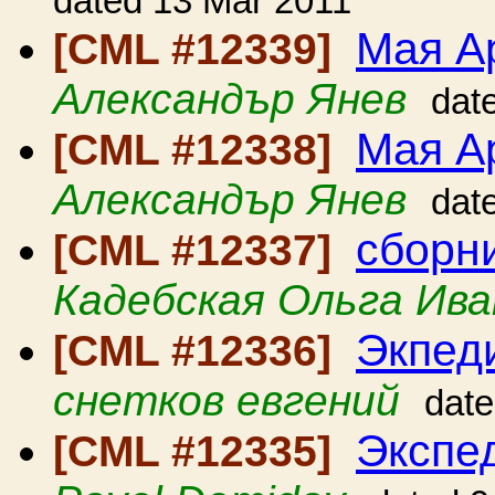
dated 13 Mar 2011
Мая А
[CML #12339]
Александър Янев
dat
Мая А
[CML #12338]
Александър Янев
dat
сборн
[CML #12337]
Кадебская Ольга Ива
Экпед
[CML #12336]
снетков евгений
date
Экспед
[CML #12335]