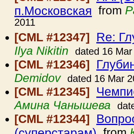
п.Московская
from
P
2011
Re: Гл
[CML #12347]
Ilya Nikitin
dated 16 Mar
Глуби
[CML #12346]
Demidov
dated 16 Mar 2
Чемпи
[CML #12345]
Амина Чанышева
dat
Вопро
[CML #12344]
(суперстарам)
from