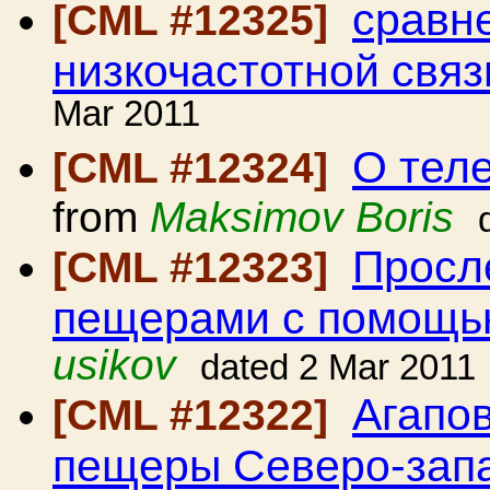
сравн
[CML #12325]
низкочастотной свя
Mar 2011
О тел
[CML #12324]
from
Maksimov Boris
Просл
[CML #12323]
пещерами с помощ
usikov
dated 2 Mar 2011
Агапо
[CML #12322]
пещеры Северо-запа