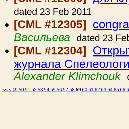
dated 23 Feb 2011
congra
[CML #12305]
Васильева
dated 23 Fe
Откры
[CML #12304]
журнала Спелеологи
Alexander Klimchouk
<<
<
49
50
51
52
53
54
55
56
57
58
59
60
61
62
63
64
65
66