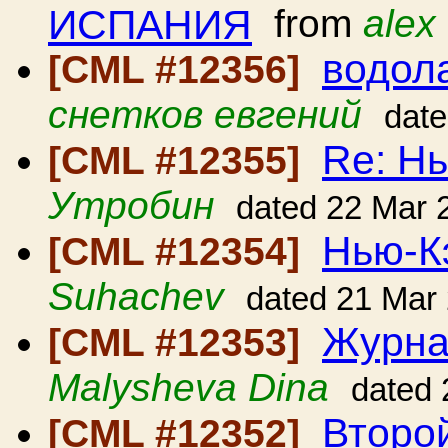
ИСПАНИЯ
from
alex
водол
[CML #12356]
снетков евгений
date
Re: Н
[CML #12355]
Утробин
dated 22 Mar 
Нью-К
[CML #12354]
Suhachev
dated 21 Mar
Журна
[CML #12353]
Malysheva Dina
dated 
Второ
[CML #12352]