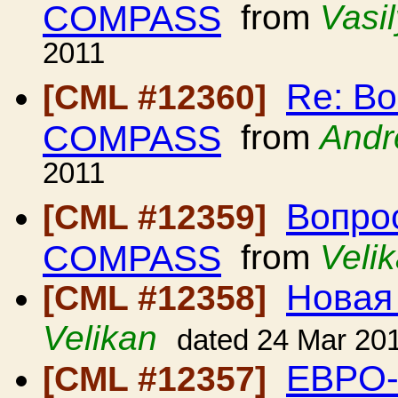
COMPASS
from
Vasi
2011
Re: В
[CML #12360]
COMPASS
from
Andr
2011
Вопро
[CML #12359]
COMPASS
from
Veli
Новая
[CML #12358]
Velikan
dated 24 Mar 20
EBPO-
[CML #12357]