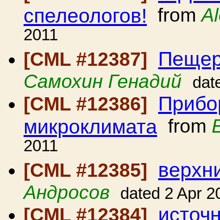
спелеологов!
from
A
2011
Пещер
[CML #12387]
Самохин Генадий
dat
Прибо
[CML #12386]
микроклимата
from
2011
верхн
[CML #12385]
Андросов
dated 2 Apr 2
источ
[CML #12384]