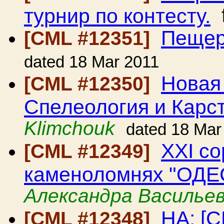
турнир по контесту.
Пещер
[CML #12351]
dated 18 Mar 2011
Новая
[CML #12350]
Спелеология и Карс
Klimchouk
dated 18 Mar
XXI с
[CML #12349]
каменоломнях "ОДЕС
Александра Василье
HA: [C
[CML #12348]