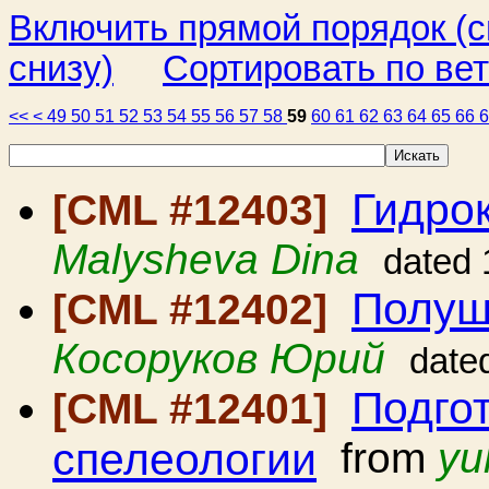
Включить прямой порядок (
снизу)
Сортировать по ве
<<
<
49
50
51
52
53
54
55
56
57
58
59
60
61
62
63
64
65
66
Гидро
[CML #12403]
Malysheva Dina
dated 
Полуш
[CML #12402]
Косоруков Юрий
date
Подго
[CML #12401]
спелеологии
from
yu