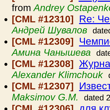
from
Andrey Ostapenk
Re: Ч
[CML #12310]
Андрей Шувалов
date
Чемпи
[CML #12309]
Амина Чанышева
dat
Журна
[CML #12308]
Alexander Klimchouk
Извес
[CML #12307]
Maksimov G.M.
dated 
для к
[CML #12306]