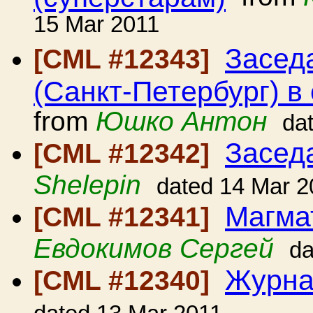
15 Mar 2011
Засед
[CML #12343]
(Санкт-Петербург) в 
from
Юшко Антон
da
Засед
[CML #12342]
Shelepin
dated 14 Mar 2
Магмат
[CML #12341]
Евдокимов Сергей
da
Журна
[CML #12340]