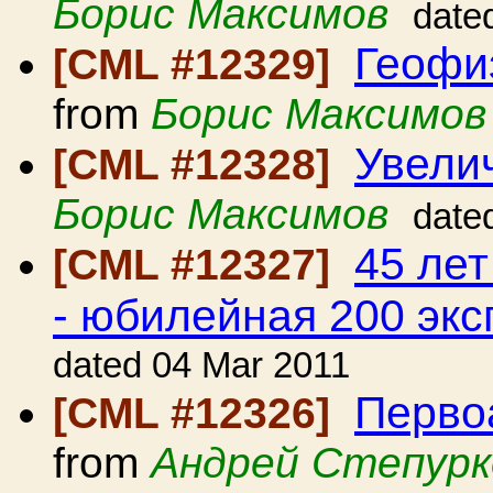
Борис Максимов
date
Геофи
[CML #12329]
from
Борис Максимов
Увелич
[CML #12328]
Борис Максимов
date
45 ле
[CML #12327]
- юбилейная 200 эк
dated 04 Mar 2011
Перво
[CML #12326]
from
Андрей Степурк