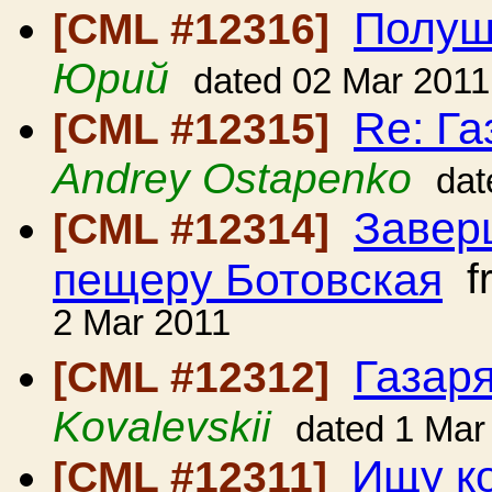
Полуш
[CML #12316]
Юрий
dated 02 Mar 2011
Re: Га
[CML #12315]
Andrey Ostapenko
dat
Завер
[CML #12314]
пещеру Ботовская
f
2 Mar 2011
Газар
[CML #12312]
Kovalevskii
dated 1 Mar
Ищу ко
[CML #12311]