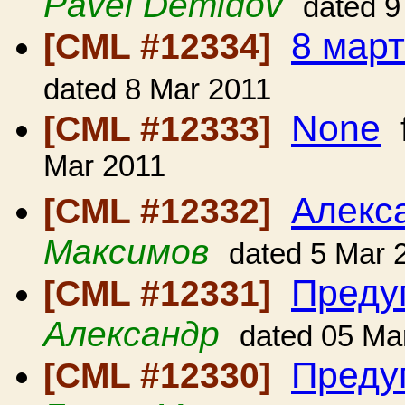
Pavel Demidov
dated 9
8 март
[CML #12334]
dated 8 Mar 2011
None
[CML #12333]
Mar 2011
Алекс
[CML #12332]
Максимов
dated 5 Mar 
Преду
[CML #12331]
Александр
dated 05 Ma
Преду
[CML #12330]