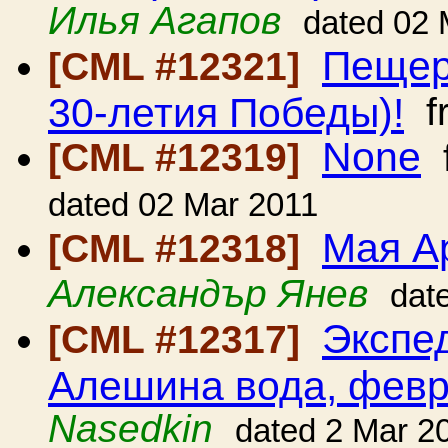
Илья Агапов
dated 02 
Пещер
[CML #12321]
30-летия Победы)!
f
None
[CML #12319]
dated 02 Mar 2011
Мая А
[CML #12318]
Александър Янев
dat
Экспе
[CML #12317]
Алешина вода, февр
Nasedkin
dated 2 Mar 2