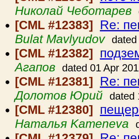
Николай Чеботарев
Re: п
[CML #12383]
Bulat Mavlyudov
dated
подзе
[CML #12382]
Агапов
dated 01 Apr 201
Re: п
[CML #12381]
Долотов Юрий
dated 
пещер
[CML #12380]
Наталья Kameneva
Re: п
[CML #12379]