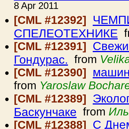
8 Apr 2011
ЧЕМП
[CML #12392]
СПЕЛЕОТЕХНИКЕ
f
Свежи
[CML #12391]
Гондурас.
from
Velik
машин
[CML #12390]
from
Yaroslaw Bochar
Эколог
[CML #12389]
Баскунчаке
from
Иль
С Днем
[CML #12388]