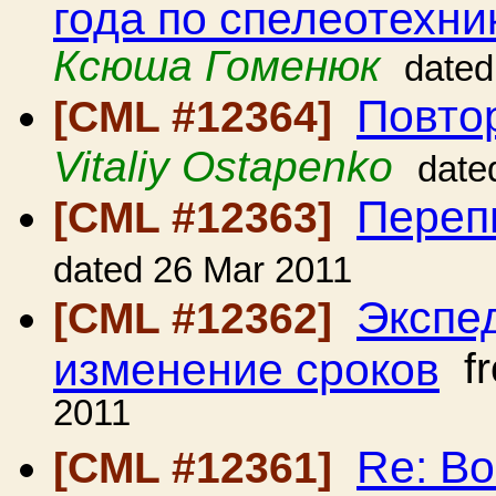
года по спелеотехн
Ксюша Гоменюк
dated
Повто
[CML #12364]
Vitaliy Ostapenko
date
Переп
[CML #12363]
dated 26 Mar 2011
Экспед
[CML #12362]
изменение сроков
f
2011
Re: В
[CML #12361]