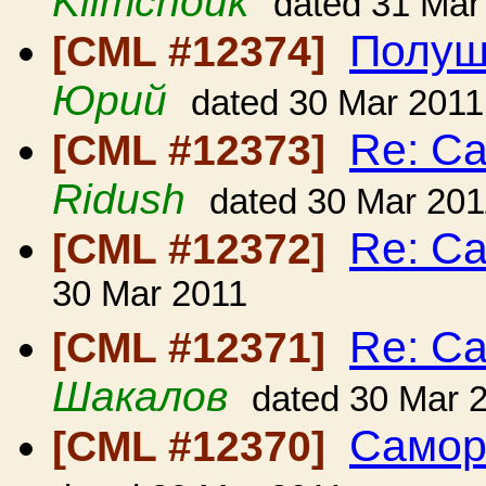
Klimchouk
dated 31 Mar
Полуш
[CML #12374]
Юрий
dated 30 Mar 2011
Re: С
[CML #12373]
Ridush
dated 30 Mar 201
Re: С
[CML #12372]
30 Mar 2011
Re: С
[CML #12371]
Шакалов
dated 30 Mar 
Самор
[CML #12370]