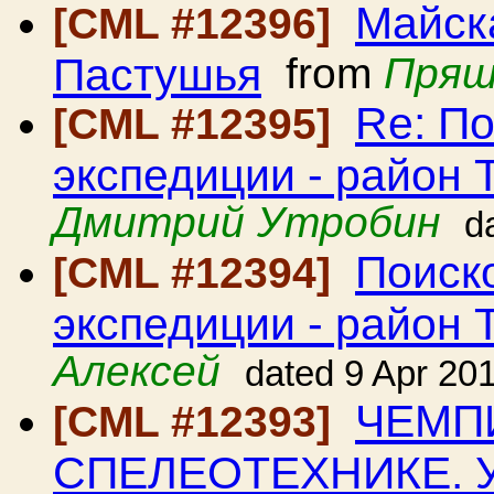
Майска
[CML #12396]
Пастушья
from
Пряш
Re: П
[CML #12395]
экспедиции - район 
Дмитрий Утробин
d
Поиск
[CML #12394]
экспедиции - район 
Алексей
dated 9 Apr 20
ЧЕМП
[CML #12393]
СПЕЛЕОТЕХНИКЕ. У