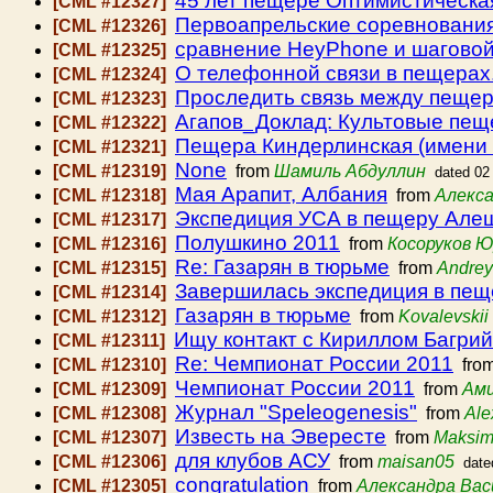
45 лет пещере Оптимистическа
[CML #12327]
Первоапрельские соревнования
[CML #12326]
сравнение HeyPhone и шаговой
[CML #12325]
О телефонной связи в пещерах
[CML #12324]
Проследить связь между пеще
[CML #12323]
Агапов_Доклад: Культовые пещ
[CML #12322]
Пещера Киндерлинская (имени 
[CML #12321]
None
[CML #12319]
from
Шамиль Абдуллин
dated 02
Мая Арапит, Албания
[CML #12318]
from
Алекса
Экспедиция УСА в пещеру Алеш
[CML #12317]
Полушкино 2011
[CML #12316]
from
Косоруков 
Re: Газарян в тюрьме
[CML #12315]
from
Andrey
Завершилась экспедиция в пещ
[CML #12314]
Газарян в тюрьме
[CML #12312]
from
Kovalevskii
Ищу контакт с Кириллом Багрий
[CML #12311]
Re: Чемпионат России 2011
[CML #12310]
fro
Чемпионат России 2011
[CML #12309]
from
Ам
Журнал "Speleogenesis"
[CML #12308]
from
Ale
Известь на Эвересте
[CML #12307]
from
Maksim
для клубов АСУ
[CML #12306]
from
maisan05
date
congratulation
[CML #12305]
from
Александра Вас