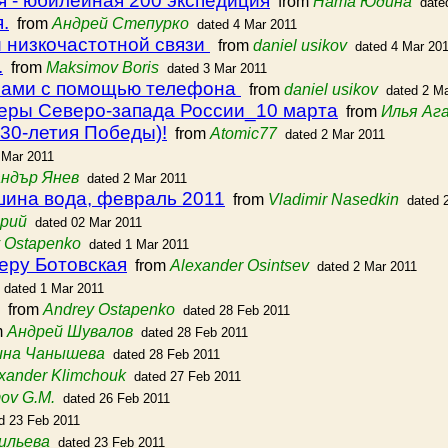
я - юбилейная 200 экспедиция
from
Ната Юдина
date
.
from
Андрей Степурко
dated 4 Mar 2011
 низкочастотной связи
from
daniel usikov
dated 4 Mar 20
.
from
Maksimov Boris
dated 3 Mar 2011
рами с помощью телефона
from
daniel usikov
dated 2 M
еры Северо-запада России_10 марта
from
Илья Аг
30-летия Победы)!
from
Atomic77
dated 2 Mar 2011
 Mar 2011
ндър Янев
dated 2 Mar 2011
ина вода, февраль 2011
from
Vladimir Nasedkin
dated 
Юрий
dated 02 Mar 2011
 Ostapenko
dated 1 Mar 2011
еру Ботовская
from
Alexander Osintsev
dated 2 Mar 2011
dated 1 Mar 2011
from
Andrey Ostapenko
dated 28 Feb 2011
m
Андрей Шувалов
dated 28 Feb 2011
ина Чанышева
dated 28 Feb 2011
xander Klimchouk
dated 27 Feb 2011
ov G.M.
dated 26 Feb 2011
d 23 Feb 2011
ильева
dated 23 Feb 2011