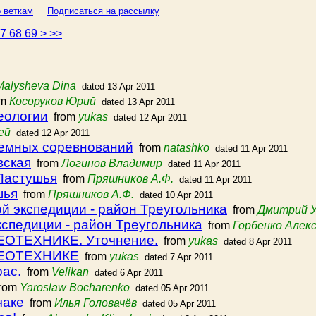
 веткам
Подписаться на рассылку
67
68
69
>
>>
Malysheva Dina
dated 13 Apr 2011
om
Косоруков Юрий
dated 13 Apr 2011
еологии
from
yukas
dated 12 Apr 2011
ей
dated 12 Apr 2011
земных соревнований
from
natashko
dated 11 Apr 2011
вская
from
Логинов Владимир
dated 11 Apr 2011
 Пастушья
from
Пряшников А.Ф.
dated 11 Apr 2011
шья
from
Пряшников А.Ф.
dated 10 Apr 2011
й экспедиции - район Треугольника
from
Дмитрий 
спедиции - район Треугольника
from
Горбенко Алек
ОТЕХНИКЕ. Уточнение.
from
yukas
dated 8 Apr 2011
ЕОТЕХНИКЕ
from
yukas
dated 7 Apr 2011
ас.
from
Velikan
dated 6 Apr 2011
rom
Yaroslaw Bocharenko
dated 05 Apr 2011
чаке
from
Илья Головачёв
dated 05 Apr 2011