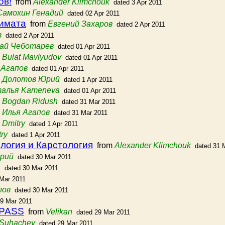
ов!
from
Alexander Klimchouk
dated 3 Apr 2011
Самохин Генадий
dated 02 Apr 2011
лимата
from
Евгений Захаров
dated 2 Apr 2011
в
dated 2 Apr 2011
ай Чеботарев
dated 01 Apr 2011
m
Bulat Mavlyudov
dated 01 Apr 2011
 Агапов
dated 01 Apr 2011
m
Долотов Юрий
dated 1 Apr 2011
алья Kameneva
dated 01 Apr 2011
m
Bogdan Ridush
dated 31 Mar 2011
m
Илья Агапов
dated 31 Mar 2011
m
Dmitry
dated 1 Apr 2011
ry
dated 1 Apr 2011
логия и Карстология
from
Alexander Klimchouk
dated 31 
Юрий
dated 30 Mar 2011
h
dated 30 Mar 2011
 Mar 2011
лов
dated 30 Mar 2011
29 Mar 2011
MPASS
from
Velikan
dated 29 Mar 2011
. Suhachev
dated 29 Mar 2011