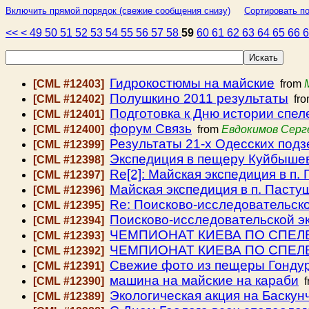
Включить прямой порядок (свежие сообщения снизу)
Сортировать по
<<
<
49
50
51
52
53
54
55
56
57
58
59
60
61
62
63
64
65
66
Гидрокостюмы на майские
[CML #12403]
from
Полушкино 2011 результаты
[CML #12402]
fr
Подготовка к Дню истории спел
[CML #12401]
форум Связь
[CML #12400]
from
Евдокимов Серг
Результаты 21-х Одесских под
[CML #12399]
Экспедиция в пещеру Куйбыше
[CML #12398]
Re[2]: Майская экспедиция в п.
[CML #12397]
Майская экспедиция в п. Пасту
[CML #12396]
Re: Поисково-исследовательско
[CML #12395]
Поисково-исследовательской эк
[CML #12394]
ЧЕМПИОНАТ КИЕВА ПО СПЕЛЕ
[CML #12393]
ЧЕМПИОНАТ КИЕВА ПО СПЕЛ
[CML #12392]
Свежие фото из пещеры Гондур
[CML #12391]
машина на майские на караби
[CML #12390]
f
Экологическая акция на Баскун
[CML #12389]