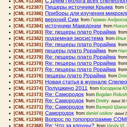
С Днем Геолога всех спелеолог
[CML #12388]
Пещеры источники Крыма
[CML #12387]
from
Приборы для изучения микрок
[CML #12386]
верхний Сим
[CML #12385]
from
Герман Андросо
источники Македонии
[CML #12384]
from
Никол
Re: пещеры плато Рорайма
[CML #12383]
fro
подземная экосистема
[CML #12382]
from
Илья
Re: пещеры плато Рорайма
[CML #12381]
fro
пещеры плато Рорайма
[CML #12380]
from
Нат
Re: пещеры плато Рорайма
[CML #12379]
fro
Re: пещеры плато Рорайма
[CML #12378]
fro
Re: пещеры плато Рорайма
[CML #12377]
fro
пещеры плато Рорайма
[CML #12376]
from
Dmit
Новая статья в журнале Спелео
[CML #12375]
Полушкино 2011
[CML #12374]
from
Косоруков 
Re: Самородок
[CML #12373]
from
Bogdan Ridus
Re: Самородок
[CML #12372]
from
Dmitry
dated 30
Re: Самородок
[CML #12371]
from
Валерій Шака
Самородок
[CML #12370]
from
daniel usikov
dated 
Вопрос по топопрограмме CO
[CML #12369]
Re: Что за клоуны?
[CML #12368]
from
Vasily Vl