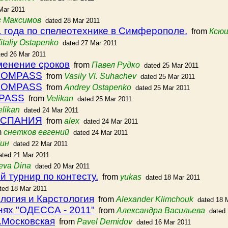
Mar 2011
с Максимов
dated 28 Mar 2011
 года по спелеотехнике в Симферополе.
from
Ксю
italiy Ostapenko
dated 27 Mar 2011
ted 26 Mar 2011
менение сроков
from
Павел Рудко
dated 25 Mar 2011
 COMPASS
from
Vasily Vl. Suhachev
dated 25 Mar 2011
 COMPASS
from
Andrey Ostapenko
dated 25 Mar 2011
MPASS
from
Velikan
dated 25 Mar 2011
elikan
dated 24 Mar 2011
ИСПАНИЯ
from
alex
dated 24 Mar 2011
m
снетков евгений
dated 24 Mar 2011
ин
dated 22 Mar 2011
ated 21 Mar 2011
eva Dina
dated 20 Mar 2011
 турнир по контесту.
from
yukas
dated 18 Mar 2011
ted 18 Mar 2011
логия и Карстология
from
Alexander Klimchouk
dated 18 
нях "ОДЕССА - 2011"
from
Александра Васильева
dated
п.Московская
from
Pavel Demidov
dated 16 Mar 2011