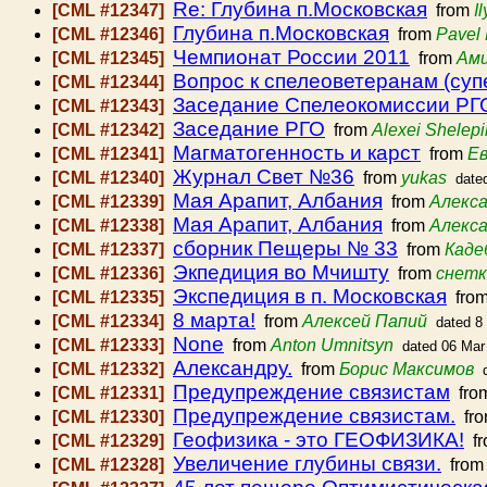
Re: Глубина п.Московская
[CML #12347]
from
I
Глубина п.Московская
[CML #12346]
from
Pavel
Чемпионат России 2011
[CML #12345]
from
Ам
Вопрос к спелеоветеранам (суп
[CML #12344]
Заседание Спелеокомиссии РГО 
[CML #12343]
Заседание РГО
[CML #12342]
from
Alexei Shelepi
Магматогенность и карст
[CML #12341]
from
Ев
Журнал Свет №36
[CML #12340]
from
yukas
date
Мая Арапит, Албания
[CML #12339]
from
Алекса
Мая Арапит, Албания
[CML #12338]
from
Алекса
сборник Пещеры № 33
[CML #12337]
from
Каде
Экпедиция во Мчишту
[CML #12336]
from
снетк
Экспедиция в п. Московская
[CML #12335]
fro
8 марта!
[CML #12334]
from
Алексей Папий
dated 8
None
[CML #12333]
from
Anton Umnitsyn
dated 06 Mar
Александру.
[CML #12332]
from
Борис Максимов
Предупреждение связистам
[CML #12331]
fro
Предупреждение связистам.
[CML #12330]
fr
Геофизика - это ГЕОФИЗИКА!
[CML #12329]
f
Увеличение глубины связи.
[CML #12328]
fro