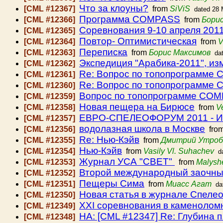
Что за клоуны?
[CML #12367]
from
SiViS
dated 28 
Программа COMPASS
[CML #12366]
from
Бори
Соревнования 9-10 апреля 2011
[CML #12365]
Повтор- Оптимистическая
[CML #12364]
from
V
Переписка
[CML #12363]
from
Борис Максимов
da
Экспедиция "Арабика-2011", из
[CML #12362]
Re: Вопрос по топопрограмме
[CML #12361]
Re: Вопрос по топопрограмме
[CML #12360]
Вопрос по топопрограмме CO
[CML #12359]
Новая пещера на Бирюсе
[CML #12358]
from
V
EBPO-СПЕЛЕОФОРУМ 2011 - 
[CML #12357]
водолазная школа в Москве
[CML #12356]
fro
Re: Нью-Кэйв
[CML #12355]
from
Дмитрий Утроб
Нью-Кэйв
[CML #12354]
from
Vasily Vl. Suhachev
d
Журнал УСА "СВЕТ"
[CML #12353]
from
Malysh
Второй международный заочный
[CML #12352]
Пещеры Сима
[CML #12351]
from
Миасс Агат
da
Новая статья в журнале Спелео
[CML #12350]
XXI соревнования в каменолом
[CML #12349]
HA: [CML #12347] Re: Глубина 
[CML #12348]