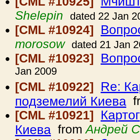
Мчишт
[CML #10925]
Shelepin
dated 22 Jan 2
Вопро
[CML #10924]
morosow
dated 21 Jan 
Вопро
[CML #10923]
Jan 2009
Re: К
[CML #10922]
подземелий Киева
f
Карто
[CML #10921]
Киева
from
Андрей 