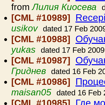
from
Лилия Киосева
Recepie
[CML #10989]
usikov
dated 17 Feb 200
Обуча
[CML #10988]
yukas
dated 17 Feb 2009
Обуча
[CML #10987]
Гриднев
dated 16 Feb 2
Процес
[CML #10986]
maisan05
dated 16 Feb
Где мо
[CML #10985]