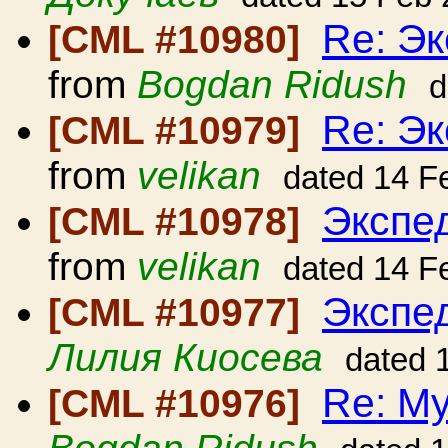
Re: Э
[CML #10980]
from
Bogdan Ridush
d
Re: Э
[CML #10979]
from
velikan
dated 14 F
Экспе
[CML #10978]
from
velikan
dated 14 F
Экспе
[CML #10977]
Лилия Киосева
dated 
Re: М
[CML #10976]