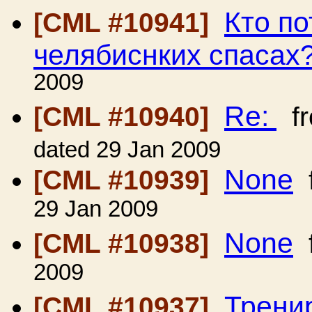
Кто по
[CML #10941]
челябиснких спасах
2009
Re:
[CML #10940]
f
dated 29 Jan 2009
None
[CML #10939]
29 Jan 2009
None
[CML #10938]
2009
Трени
[CML #10937]