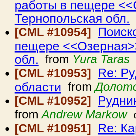
работы в пещере <<
Тернопольская обл.
Поиск
[CML #10954]
пещере <<Озерная>>
обл.
from
Yura Taras
Re: Ру
[CML #10953]
области
from
Долот
Рудник
[CML #10952]
from
Andrew Markow
Re: Ка
[CML #10951]