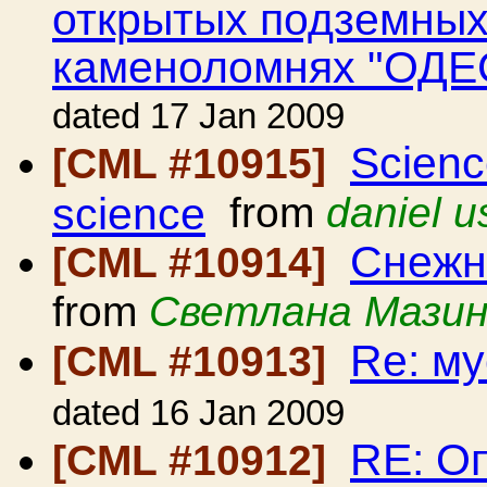
открытых подземных
каменоломнях "ОДЕС
dated 17 Jan 2009
Science
[CML #10915]
science
from
daniel u
Снежн
[CML #10914]
from
Светлана Мази
Re: м
[CML #10913]
dated 16 Jan 2009
RE: О
[CML #10912]