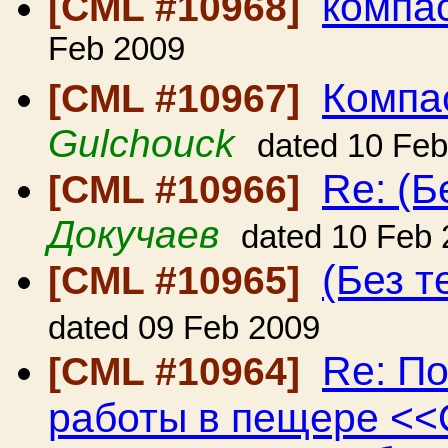
компа
[CML #10968]
Feb 2009
Компас
[CML #10967]
Gulchouck
dated 10 Fe
Re: (Б
[CML #10966]
Докучаев
dated 10 Feb
(Без т
[CML #10965]
dated 09 Feb 2009
Re: П
[CML #10964]
работы в пещере <<