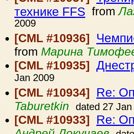
технике FFS
from
Ла
2009
Чемпио
[CML #10936]
from
Марина Тимофе
Днест
[CML #10935]
Jan 2009
Re: О
[CML #10934]
Taburetkin
dated 27 Jan
Re: О
[CML #10933]
Андрей Докучаев