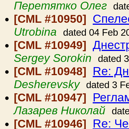
Перетятко Олег
dat
Спеле
[CML #10950]
Utrobina
dated 04 Feb 2
Днест
[CML #10949]
Sergey Sorokin
dated 
Re: Дн
[CML #10948]
Desherevsky
dated 3 F
Регла
[CML #10947]
Лазарев Николай
dat
Re: Ч
[CML #10946]