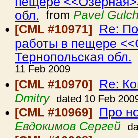
пещере <<Озерная>>
обл.
from
Pavel Gulc
Re: П
[CML #10971]
работы в пещере <<
Тернопольская обл.
11 Feb 2009
Re: Ко
[CML #10970]
Dmitry
dated 10 Feb 200
Про но
[CML #10969]
Евдокимов Сергей
da