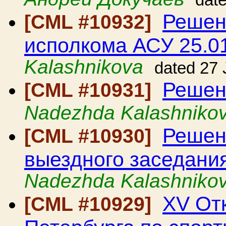
dat
Решен
[CML #10932]
исполкома АСУ 25.0
Kalashnikova
dated 27
Решен
[CML #10931]
Nadezhda Kalashniko
Решен
[CML #10930]
выездного заседани
Nadezhda Kalashniko
XV От
[CML #10929]