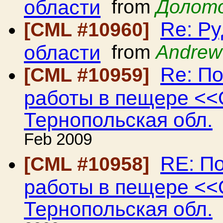
области
from
Долот
Re: Ру
[CML #10960]
области
from
Andrew
Re: П
[CML #10959]
работы в пещере <<
Тернопольская обл.
Feb 2009
RE: П
[CML #10958]
работы в пещере <<
Тернопольская обл.