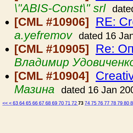
\"ABIS-Const\" srl
date
RE: Cr
[CML #10906]
a.yefremov
dated 16 Ja
Re: О
[CML #10905]
Владимир Удовиченк
Creati
[CML #10904]
Мазина
dated 16 Jan 20
<<
<
63
64
65
66
67
68
69
70
71
72
73
74
75
76
77
78
79
80