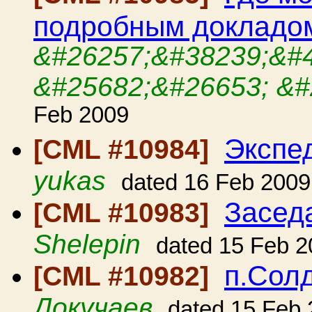
подробным докладо
&#26257;&#38239;&#
&#25682;&#26653; &#
Feb 2009
Экспе
[CML #10984]
yukas
dated 16 Feb 2009
Засед
[CML #10983]
Shelepin
dated 15 Feb 2
п.Сол
[CML #10982]
Докучаев
dated 15 Feb