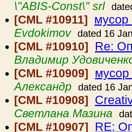
\"ABIS-Const\" srl
date
мусор
[CML #10911]
Evdokimov
dated 16 Ja
Re: О
[CML #10910]
Владимир Удовиченк
мусор
[CML #10909]
Александр
dated 16 Ja
Creativ
[CML #10908]
Светлана Мазина
da
RE: О
[CML #10907]