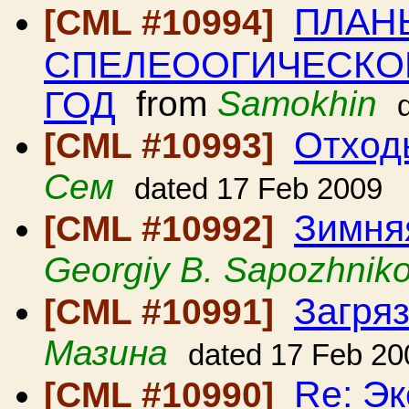
ПЛАН
[CML #10994]
СПЕЛЕООГИЧЕСКОЙ
ГОД
from
Samokhin
Отход
[CML #10993]
Сем
dated 17 Feb 2009
Зимня
[CML #10992]
Georgiy B. Sapozhnik
Загря
[CML #10991]
Мазина
dated 17 Feb 20
Re: Э
[CML #10990]