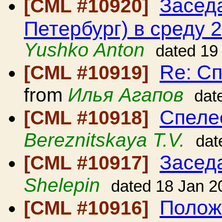
Засед
[CML #10920]
Петербург) в среду 2
Yushko Anton
dated 19
Re: С
[CML #10919]
from
Илья Агапов
dat
Спеле
[CML #10918]
Bereznitskaya T.V.
dat
Засед
[CML #10917]
Shelepin
dated 18 Jan 2
Полож
[CML #10916]