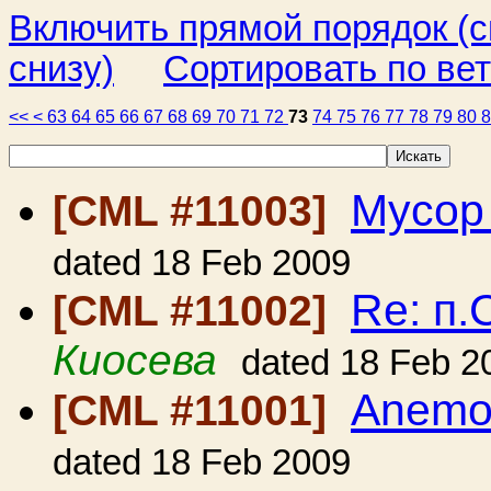
Включить прямой порядок (
снизу)
Сортировать по ве
<<
<
63
64
65
66
67
68
69
70
71
72
73
74
75
76
77
78
79
80
Мусор
[CML #11003]
dated 18 Feb 2009
Re: п
[CML #11002]
Киосева
dated 18 Feb 2
Anemo
[CML #11001]
dated 18 Feb 2009