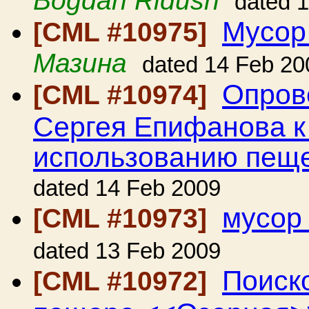
Bogdan Ridush
dated 
Мусор
[CML #10975]
Мазина
dated 14 Feb 20
Опров
[CML #10974]
Сергея Епифанова к
использованию пещ
dated 14 Feb 2009
мусор
[CML #10973]
dated 13 Feb 2009
Поиск
[CML #10972]