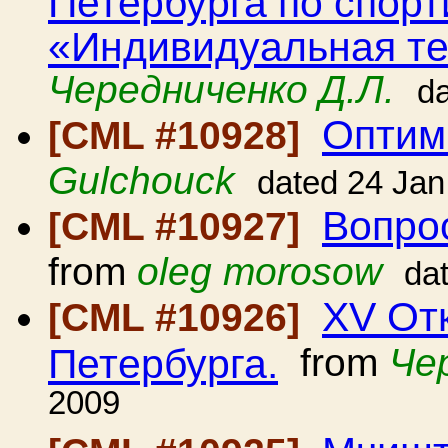
Петербурга по спорт
«Индивидуальная те
Чередниченко Д.Л.
d
Оптим
[CML #10928]
Gulchouck
dated 24 Jan
Вопро
[CML #10927]
from
oleg morosow
da
XV От
[CML #10926]
Петербурга.
from
Че
2009