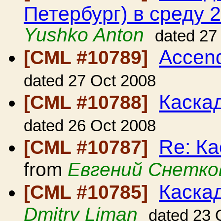
Петербург) в среду 2
Yushko Anton
dated 27
Accend
[CML #10789]
dated 27 Oct 2008
Каска
[CML #10788]
dated 26 Oct 2008
Re: Ка
[CML #10787]
from
Евгений Снетко
Каскад
[CML #10785]
Dmitry Liman
dated 23 