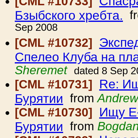
Спаср
[CML #10733]
Бзыбского хребта.
f
Sep 2008
Экспе
[CML #10732]
Спелео Клуба на пл
Sheremet
dated 8 Sep 2
Re: И
[CML #10731]
Бурятии
from
Andrew
Ищу E
[CML #10730]
Бурятии
from
Bogdan