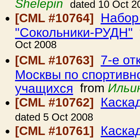
Shelepin
dated 10 Oct 2
Набор
[CML #10764]
"Сокольники-РУДН"
Oct 2008
7-е от
[CML #10763]
Москвы по спортивн
учащихся
from
Ильи
Каска
[CML #10762]
dated 5 Oct 2008
Каска
[CML #10761]