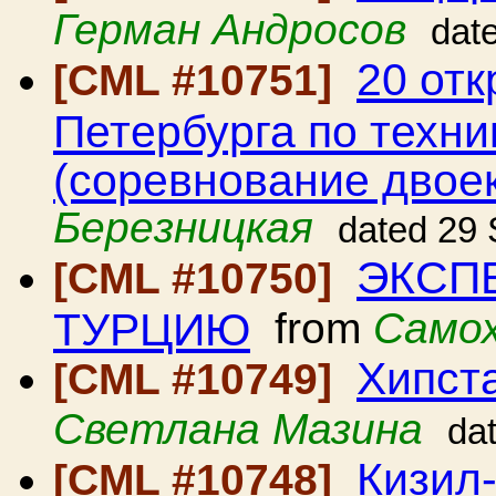
Герман Андросов
dat
20 от
[CML #10751]
Петербурга по техни
(соревнование двоек
Березницкая
dated 29
ЭКСПЕ
[CML #10750]
ТУРЦИЮ
from
Самох
Хипста
[CML #10749]
Светлана Мазина
da
Кизил
[CML #10748]