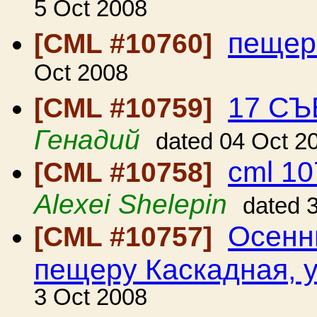
5 Oct 2008
пещер
[CML #10760]
Oct 2008
17 СЪ
[CML #10759]
Генадий
dated 04 Oct 2
cml 10
[CML #10758]
Alexei Shelepin
dated 
Осенн
[CML #10757]
пещеру Каскадная, у
3 Oct 2008