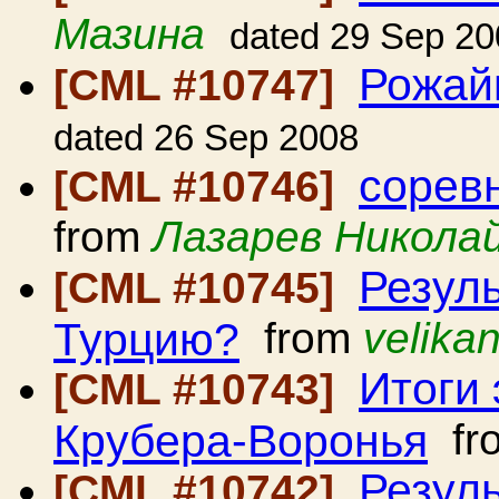
Мазина
dated 29 Sep 20
Рожай
[CML #10747]
dated 26 Sep 2008
сорев
[CML #10746]
from
Лазарев Никола
Резул
[CML #10745]
Турцию?
from
velika
Итоги
[CML #10743]
Крубера-Воронья
fr
Резул
[CML #10742]