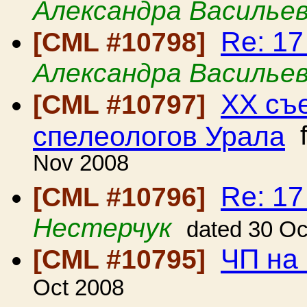
Александра Василье
Re: 1
[CML #10798]
Александра Василье
ХХ съ
[CML #10797]
спелеологов Урала
f
Nov 2008
Re: 1
[CML #10796]
Нестерчук
dated 30 Oc
ЧП на
[CML #10795]
Oct 2008