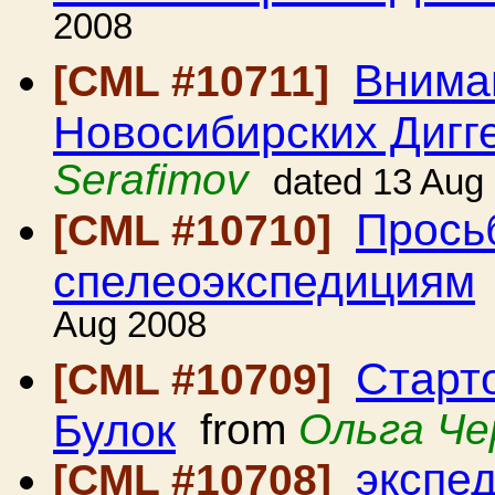
2008
Вниман
[CML #10711]
Новосибирских Дигг
Serafimov
dated 13 Aug
Прось
[CML #10710]
спелеоэкспедициям
Aug 2008
Старт
[CML #10709]
Булок
from
Ольга Че
экспе
[CML #10708]