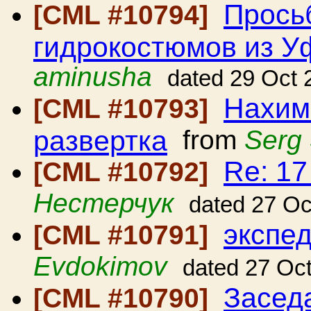
Прось
[CML #10794]
гидрокостюмов из 
aminusha
dated 29 Oct 
Нахимо
[CML #10793]
развертка
from
Serg
Re: 1
[CML #10792]
Нестерчук
dated 27 Oc
экспе
[CML #10791]
Evdokimov
dated 27 Oc
Засед
[CML #10790]