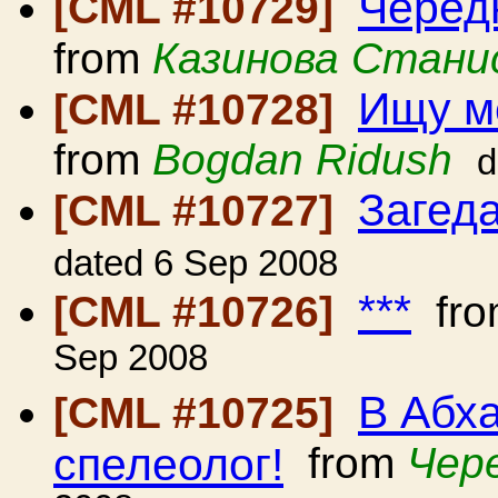
Черед
[CML #10729]
from
Казинова Стани
Ищу м
[CML #10728]
from
Bogdan Ridush
d
Загед
[CML #10727]
dated 6 Sep 2008
***
[CML #10726]
fr
Sep 2008
В Абха
[CML #10725]
спелеолог!
from
Чере