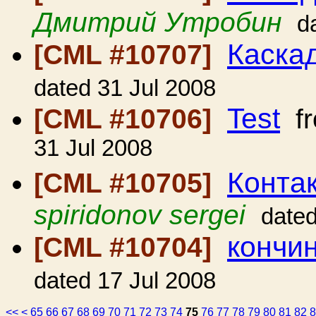
Дмитрий Утробин
d
Каска
[CML #10707]
dated 31 Jul 2008
Test
[CML #10706]
f
31 Jul 2008
Конта
[CML #10705]
spiridonov sergei
dated
кончи
[CML #10704]
dated 17 Jul 2008
<<
<
65
66
67
68
69
70
71
72
73
74
75
76
77
78
79
80
81
82