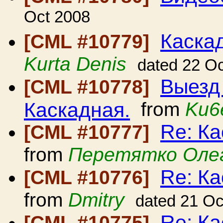
Oct 2008
Каскад
[CML #10779]
Kurta Denis
dated 22 O
Выезд
[CML #10778]
Каскадная.
from
Ku6
Re: Ка
[CML #10777]
from
Перетятко Оле
Re: Ка
[CML #10776]
from
Dmitry
dated 21 Oc
Re: Ка
[CML #10775]