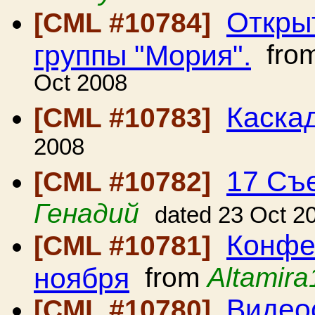
Откры
[CML #10784]
группы "Мория".
fro
Oct 2008
Каска
[CML #10783]
2008
17 Съ
[CML #10782]
Генадий
dated 23 Oct 2
Конфе
[CML #10781]
ноября
from
Altamira
Видеос
[CML #10780]