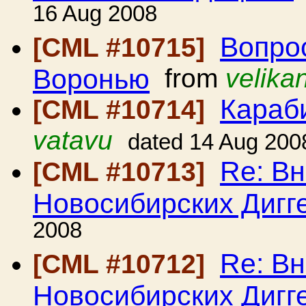
16 Aug 2008
Вопро
[CML #10715]
Воронью
from
velika
Караб
[CML #10714]
vatavu
dated 14 Aug 200
Re: Вн
[CML #10713]
Новосибирских Дигг
2008
Re: Вн
[CML #10712]
Новосибирских Дигг