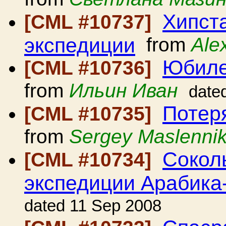
Хипста
[CML #10737]
экспедиции
from
Ale
Юбиле
[CML #10736]
from
Ильин Иван
date
Потер
[CML #10735]
from
Sergey Maslenni
Сокол
[CML #10734]
экспедиции Арабика
dated 11 Sep 2008