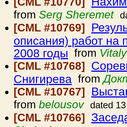
Нахимо
[CML #10770]
from
Serg Sheremet
d
Резуль
[CML #10769]
описания) работ на 
2008 годы
from
Vital
Сорев
[CML #10768]
Снигирева
from
Док
Выста
[CML #10767]
from
belousov
dated 13
Засед
[CML #10766]