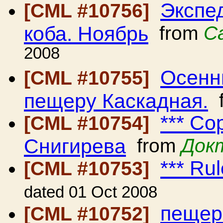
Экспе
[CML #10756]
коба. Ноябрь
from
С
2008
Осенн
[CML #10755]
пещеру Каскадная.
f
*** С
[CML #10754]
Снигирева
from
Док
*** Ru
[CML #10753]
dated 01 Oct 2008
пещер
[CML #10752]