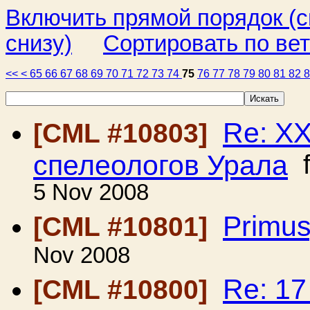
Включить прямой порядок (
снизу)
Сортировать по ве
<<
<
65
66
67
68
69
70
71
72
73
74
75
76
77
78
79
80
81
82
Re: Х
[CML #10803]
спелеологов Урала
f
5 Nov 2008
Primus
[CML #10801]
Nov 2008
Re: 1
[CML #10800]