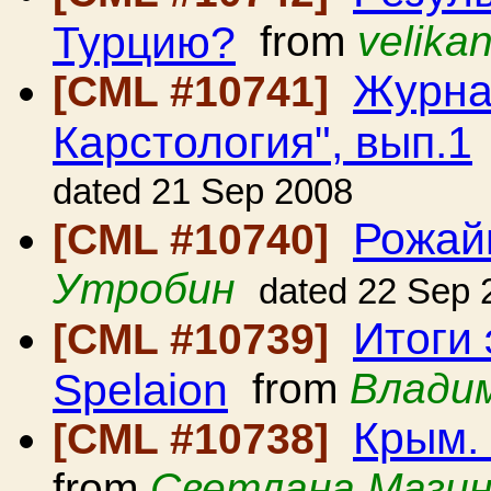
Турцию?
from
velika
Журна
[CML #10741]
Карстология", вып.1
dated 21 Sep 2008
Рожай
[CML #10740]
Утробин
dated 22 Sep 
Итоги 
[CML #10739]
Spelaion
from
Влади
Крым. 
[CML #10738]
from
Светлана Мази