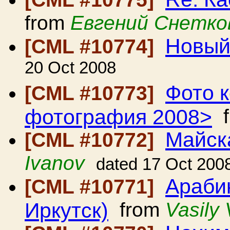
from
Евгений Снетко
Новый
[CML #10774]
20 Oct 2008
Фото 
[CML #10773]
фотография 2008>
f
Майск
[CML #10772]
Ivanov
dated 17 Oct 200
Араби
[CML #10771]
Иркутск)
from
Vasily