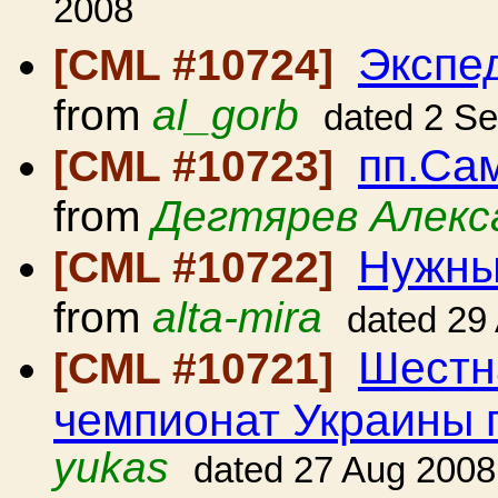
2008
Экспе
[CML #10724]
from
al_gorb
dated 2 S
пп.Сам
[CML #10723]
from
Дегтярев Алекс
Нужны
[CML #10722]
from
alta-mira
dated 29
Шестн
[CML #10721]
чемпионат Украины 
yukas
dated 27 Aug 2008