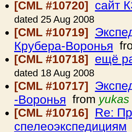
сайт 
[CML #10720]
dated 25 Aug 2008
Экспе
[CML #10719]
Крубера-Воронья
fr
ещё р
[CML #10718]
dated 18 Aug 2008
Экспе
[CML #10717]
-Воронья
from
yukas
Re: П
[CML #10716]
спелеоэкспедициям