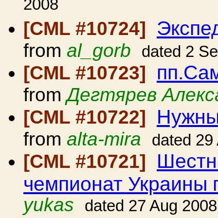
2008
Экспе
[CML #10724]
from
al_gorb
dated 2 S
пп.Сам
[CML #10723]
from
Дегтярев Алекс
Нужны
[CML #10722]
from
alta-mira
dated 29
Шестн
[CML #10721]
чемпионат Украины 
yukas
dated 27 Aug 2008