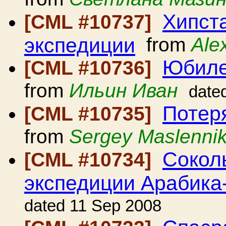
Хипста
[CML #10737]
экспедиции
from
Ale
Юбиле
[CML #10736]
from
Ильин Иван
date
Потер
[CML #10735]
from
Sergey Maslenni
Сокол
[CML #10734]
экспедиции Арабика
dated 11 Sep 2008