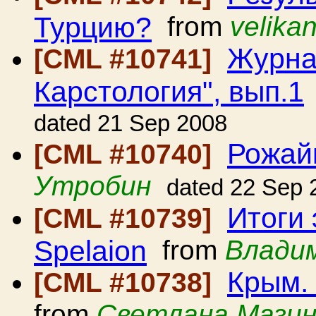
Турцию?
from
velika
Журна
[CML #10741]
Карстология", вып.1
dated 21 Sep 2008
Рожай
[CML #10740]
Утробин
dated 22 Sep 
Итоги 
[CML #10739]
Spelaion
from
Влади
Крым. 
[CML #10738]
from
Светлана Мази