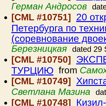
Герман Андросов
dat
20 от
[CML #10751]
Петербурга по техни
(соревнование двоек
Березницкая
dated 29
ЭКСПЕ
[CML #10750]
ТУРЦИЮ
from
Самох
Хипста
[CML #10749]
Светлана Мазина
da
Кизил
[CML #10748]