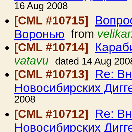
16 Aug 2008
Вопро
[CML #10715]
Воронью
from
velika
Караб
[CML #10714]
vatavu
dated 14 Aug 200
Re: Вн
[CML #10713]
Новосибирских Дигг
2008
Re: Вн
[CML #10712]
Новосибирских Дигг