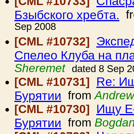
Спаср
[CML #10733]
Бзыбского хребта.
f
Sep 2008
Экспе
[CML #10732]
Спелео Клуба на пл
Sheremet
dated 8 Sep 2
Re: И
[CML #10731]
Бурятии
from
Andrew
Ищу E
[CML #10730]
Бурятии
from
Bogdan