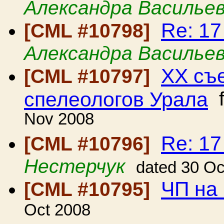
Александра Василье
Re: 1
[CML #10798]
Александра Василье
ХХ съ
[CML #10797]
спелеологов Урала
f
Nov 2008
Re: 1
[CML #10796]
Нестерчук
dated 30 Oc
ЧП на
[CML #10795]
Oct 2008