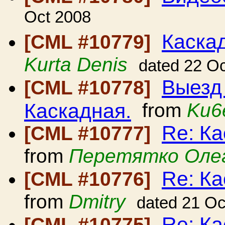
Oct 2008
Каскад
[CML #10779]
Kurta Denis
dated 22 O
Выезд
[CML #10778]
Каскадная.
from
Ku6
Re: Ка
[CML #10777]
from
Перетятко Оле
Re: Ка
[CML #10776]
from
Dmitry
dated 21 Oc
Re: Ка
[CML #10775]