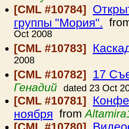
Откры
[CML #10784]
группы "Мория".
fro
Oct 2008
Каска
[CML #10783]
2008
17 Съ
[CML #10782]
Генадий
dated 23 Oct 2
Конфе
[CML #10781]
ноября
from
Altamira
Видеос
[CML #10780]