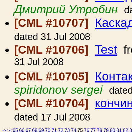
Дмитрий Утробин
d
Каска
[CML #10707]
dated 31 Jul 2008
Test
[CML #10706]
f
31 Jul 2008
Конта
[CML #10705]
spiridonov sergei
dated
кончи
[CML #10704]
dated 17 Jul 2008
<<
<
65
66
67
68
69
70
71
72
73
74
75
76
77
78
79
80
81
82