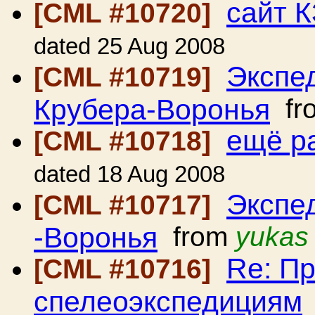
сайт 
[CML #10720]
dated 25 Aug 2008
Экспе
[CML #10719]
Крубера-Воронья
fr
ещё р
[CML #10718]
dated 18 Aug 2008
Экспе
[CML #10717]
-Воронья
from
yukas
Re: П
[CML #10716]
спелеоэкспедициям