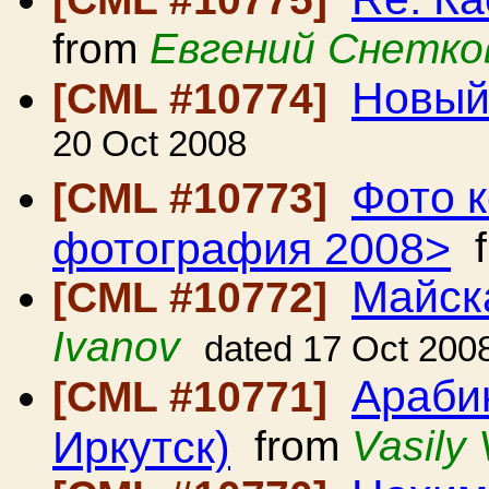
from
Евгений Снетко
Новый
[CML #10774]
20 Oct 2008
Фото 
[CML #10773]
фотография 2008>
f
Майск
[CML #10772]
Ivanov
dated 17 Oct 200
Араби
[CML #10771]
Иркутск)
from
Vasily