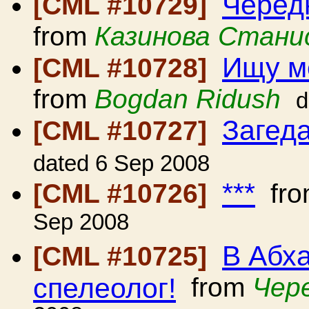
Черед
[CML #10729]
from
Казинова Стани
Ищу м
[CML #10728]
from
Bogdan Ridush
d
Загед
[CML #10727]
dated 6 Sep 2008
***
[CML #10726]
fr
Sep 2008
В Абха
[CML #10725]
спелеолог!
from
Чере