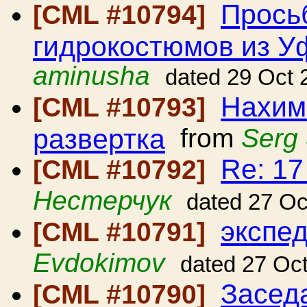
Прось
[CML #10794]
гидрокостюмов из 
aminusha
dated 29 Oct 
Нахимо
[CML #10793]
развертка
from
Serg
Re: 1
[CML #10792]
Нестерчук
dated 27 Oc
экспе
[CML #10791]
Evdokimov
dated 27 Oc
Засед
[CML #10790]