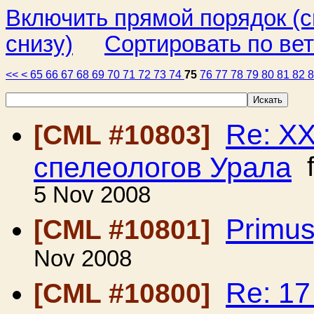
Включить прямой порядок (
снизу)
Сортировать по ве
<<
<
65
66
67
68
69
70
71
72
73
74
75
76
77
78
79
80
81
82
Re: Х
[CML #10803]
спелеологов Урала
f
5 Nov 2008
Primus
[CML #10801]
Nov 2008
Re: 1
[CML #10800]