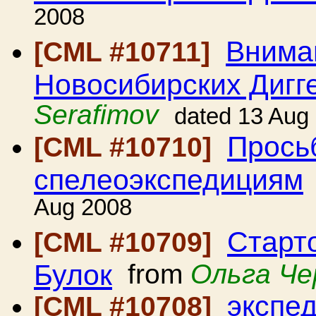
2008
Вниман
[CML #10711]
Новосибирских Дигг
Serafimov
dated 13 Aug
Прось
[CML #10710]
спелеоэкспедициям
Aug 2008
Старт
[CML #10709]
Булок
from
Ольга Че
экспе
[CML #10708]