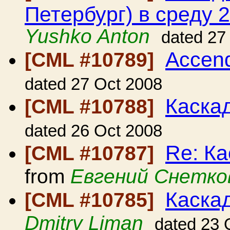
Петербург) в среду 2
Yushko Anton
dated 27
Accend
[CML #10789]
dated 27 Oct 2008
Каска
[CML #10788]
dated 26 Oct 2008
Re: Ка
[CML #10787]
from
Евгений Снетко
Каскад
[CML #10785]
Dmitry Liman
dated 23 