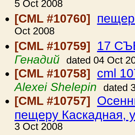
5 Oct 2008
пещер
[CML #10760]
Oct 2008
17 СЪ
[CML #10759]
Генадий
dated 04 Oct 2
cml 10
[CML #10758]
Alexei Shelepin
dated 
Осенн
[CML #10757]
пещеру Каскадная, у
3 Oct 2008