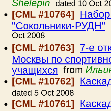
Shelepin
dated 10 Oct 2
Набор
[CML #10764]
"Сокольники-РУДН"
Oct 2008
7-е от
[CML #10763]
Москвы по спортивн
учащихся
from
Ильи
Каска
[CML #10762]
dated 5 Oct 2008
Каска
[CML #10761]