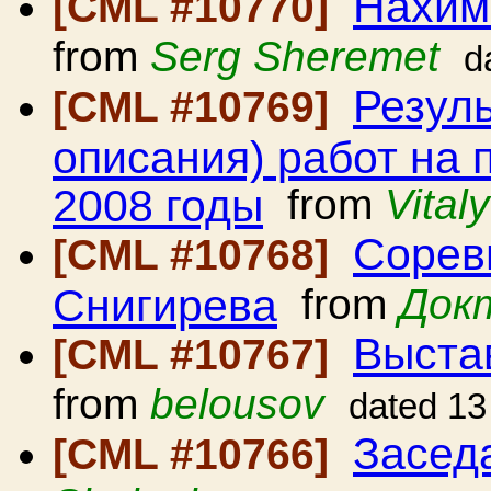
Нахимо
[CML #10770]
from
Serg Sheremet
d
Резуль
[CML #10769]
описания) работ на 
2008 годы
from
Vital
Сорев
[CML #10768]
Снигирева
from
Док
Выста
[CML #10767]
from
belousov
dated 13
Засед
[CML #10766]