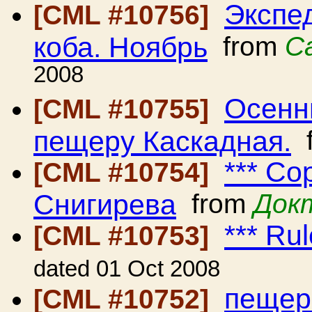
Экспе
[CML #10756]
коба. Ноябрь
from
С
2008
Осенн
[CML #10755]
пещеру Каскадная.
f
*** С
[CML #10754]
Снигирева
from
Док
*** Ru
[CML #10753]
dated 01 Oct 2008
пещер
[CML #10752]