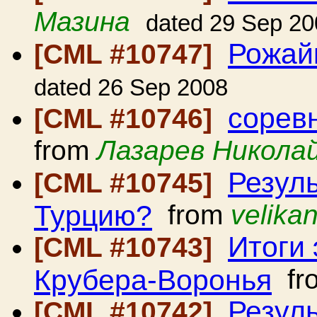
Мазина
dated 29 Sep 20
Рожай
[CML #10747]
dated 26 Sep 2008
сорев
[CML #10746]
from
Лазарев Никола
Резул
[CML #10745]
Турцию?
from
velika
Итоги
[CML #10743]
Крубера-Воронья
fr
Резул
[CML #10742]