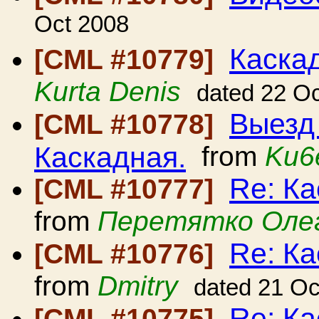
Oct 2008
Каскад
[CML #10779]
Kurta Denis
dated 22 O
Выезд
[CML #10778]
Каскадная.
from
Ku6
Re: Ка
[CML #10777]
from
Перетятко Оле
Re: Ка
[CML #10776]
from
Dmitry
dated 21 Oc
Re: Ка
[CML #10775]