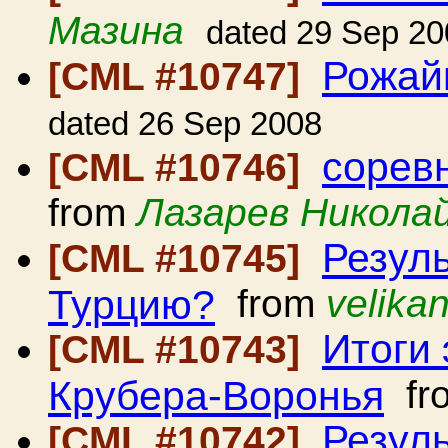
Мазина
dated 29 Sep 20
Рожай
[CML #10747]
dated 26 Sep 2008
сорев
[CML #10746]
from
Лазарев Никола
Резул
[CML #10745]
Турцию?
from
velika
Итоги
[CML #10743]
Крубера-Воронья
fr
Резул
[CML #10742]