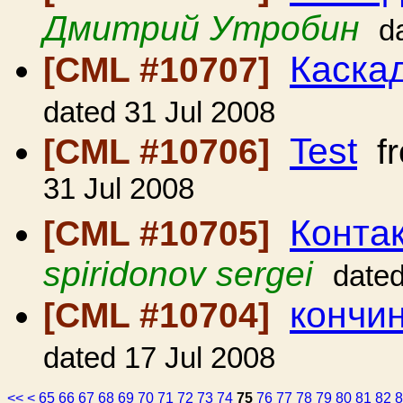
Дмитрий Утробин
d
Каска
[CML #10707]
dated 31 Jul 2008
Test
[CML #10706]
f
31 Jul 2008
Конта
[CML #10705]
spiridonov sergei
dated
кончи
[CML #10704]
dated 17 Jul 2008
<<
<
65
66
67
68
69
70
71
72
73
74
75
76
77
78
79
80
81
82