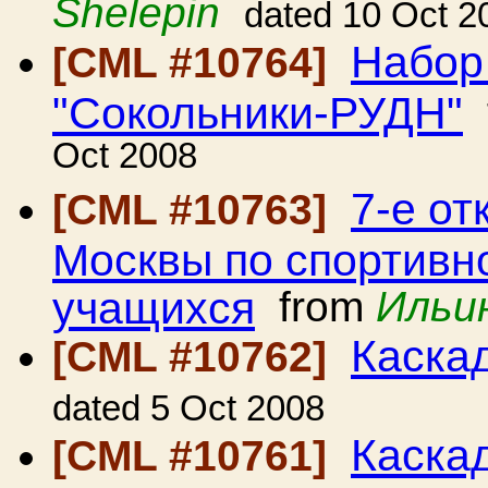
Shelepin
dated 10 Oct 2
Набор
[CML #10764]
"Сокольники-РУДН"
Oct 2008
7-е от
[CML #10763]
Москвы по спортивн
учащихся
from
Ильи
Каска
[CML #10762]
dated 5 Oct 2008
Каска
[CML #10761]