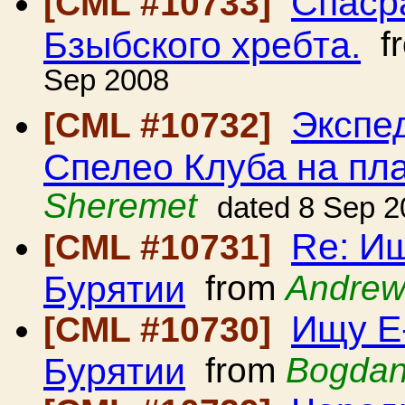
Спаср
[CML #10733]
Бзыбского хребта.
f
Sep 2008
Экспе
[CML #10732]
Спелео Клуба на пл
Sheremet
dated 8 Sep 2
Re: И
[CML #10731]
Бурятии
from
Andrew
Ищу E
[CML #10730]
Бурятии
from
Bogdan