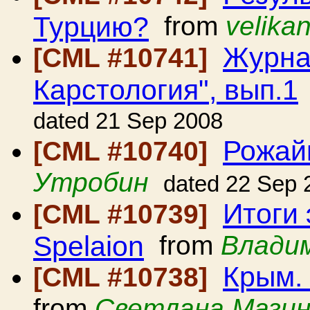
Турцию?
from
velika
Журна
[CML #10741]
Карстология", вып.1
dated 21 Sep 2008
Рожай
[CML #10740]
Утробин
dated 22 Sep 
Итоги 
[CML #10739]
Spelaion
from
Влади
Крым. 
[CML #10738]
from
Светлана Мази