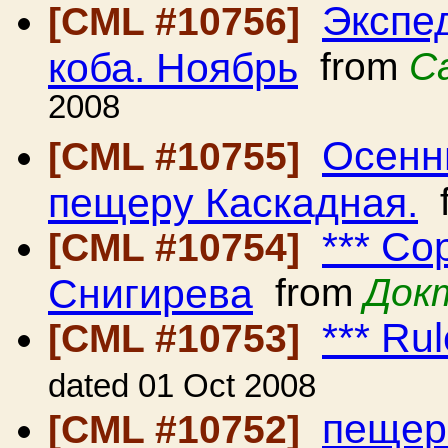
Экспе
[CML #10756]
коба. Ноябрь
from
С
2008
Осенн
[CML #10755]
пещеру Каскадная.
f
*** С
[CML #10754]
Снигирева
from
Док
*** Ru
[CML #10753]
dated 01 Oct 2008
пещер
[CML #10752]