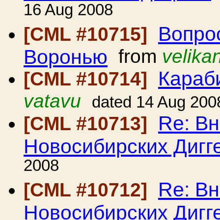
16 Aug 2008
Вопро
[CML #10715]
Воронью
from
velika
Караб
[CML #10714]
vatavu
dated 14 Aug 200
Re: Вн
[CML #10713]
Новосибирских Дигг
2008
Re: Вн
[CML #10712]
Новосибирских Дигг