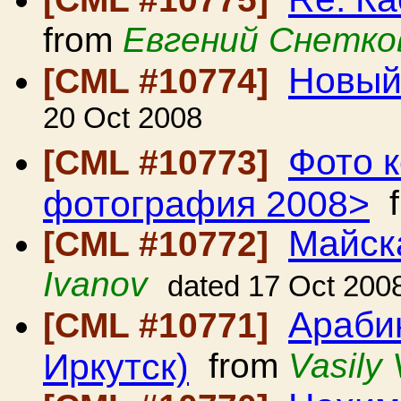
from
Евгений Снетко
Новый
[CML #10774]
20 Oct 2008
Фото 
[CML #10773]
фотография 2008>
f
Майск
[CML #10772]
Ivanov
dated 17 Oct 200
Араби
[CML #10771]
Иркутск)
from
Vasily