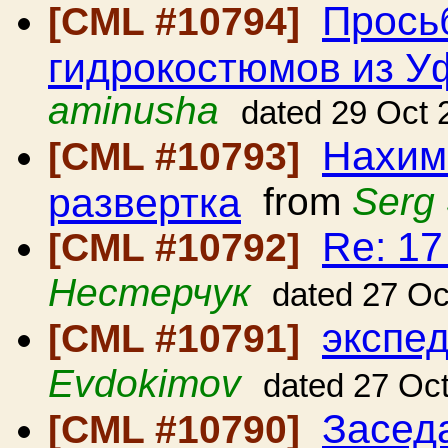
Прось
[CML #10794]
гидрокостюмов из 
aminusha
dated 29 Oct 
Нахимо
[CML #10793]
развертка
from
Serg
Re: 1
[CML #10792]
Нестерчук
dated 27 Oc
экспе
[CML #10791]
Evdokimov
dated 27 Oc
Засед
[CML #10790]