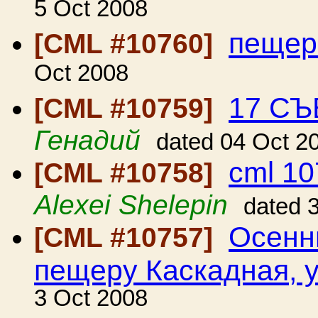
5 Oct 2008
пещер
[CML #10760]
Oct 2008
17 СЪ
[CML #10759]
Генадий
dated 04 Oct 2
cml 10
[CML #10758]
Alexei Shelepin
dated 
Осенн
[CML #10757]
пещеру Каскадная, у
3 Oct 2008