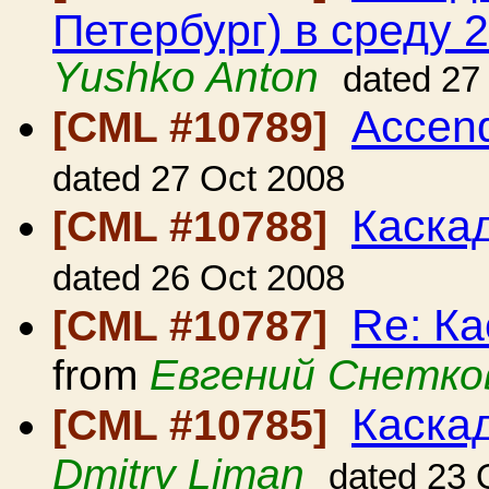
Петербург) в среду 2
Yushko Anton
dated 27
Accend
[CML #10789]
dated 27 Oct 2008
Каска
[CML #10788]
dated 26 Oct 2008
Re: Ка
[CML #10787]
from
Евгений Снетко
Каскад
[CML #10785]
Dmitry Liman
dated 23 