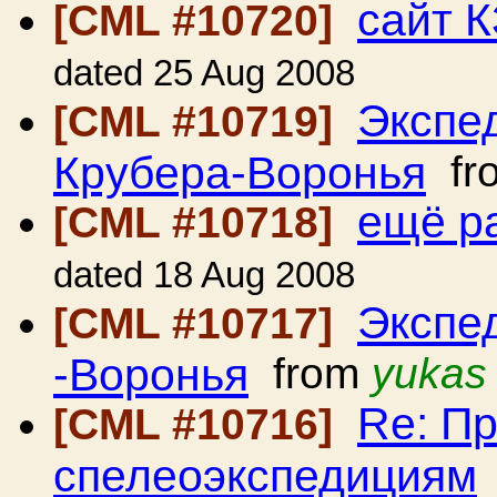
сайт 
[CML #10720]
dated 25 Aug 2008
Экспе
[CML #10719]
Крубера-Воронья
fr
ещё р
[CML #10718]
dated 18 Aug 2008
Экспе
[CML #10717]
-Воронья
from
yukas
Re: П
[CML #10716]
спелеоэкспедициям