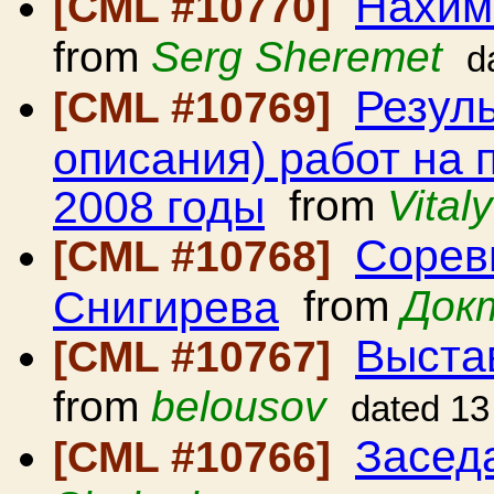
Нахимо
[CML #10770]
from
Serg Sheremet
d
Резуль
[CML #10769]
описания) работ на 
2008 годы
from
Vital
Сорев
[CML #10768]
Снигирева
from
Док
Выста
[CML #10767]
from
belousov
dated 13
Засед
[CML #10766]