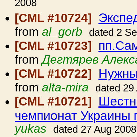
2008
Экспе
[CML #10724]
from
al_gorb
dated 2 S
пп.Сам
[CML #10723]
from
Дегтярев Алекс
Нужны
[CML #10722]
from
alta-mira
dated 29
Шестн
[CML #10721]
чемпионат Украины 
yukas
dated 27 Aug 2008