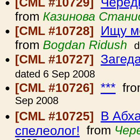
Черед
[CML #10729]
from
Казинова Стани
Ищу м
[CML #10728]
from
Bogdan Ridush
d
Загед
[CML #10727]
dated 6 Sep 2008
***
[CML #10726]
fr
Sep 2008
В Абха
[CML #10725]
спелеолог!
from
Чере