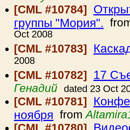
Откры
[CML #10784]
группы "Мория".
fro
Oct 2008
Каска
[CML #10783]
2008
17 Съ
[CML #10782]
Генадий
dated 23 Oct 2
Конфе
[CML #10781]
ноября
from
Altamira
Видеос
[CML #10780]