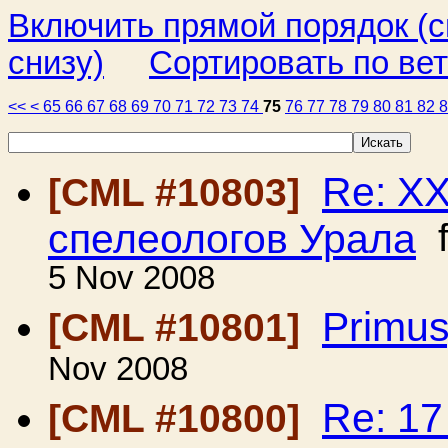
Включить прямой порядок (
снизу)
Сортировать по ве
<<
<
65
66
67
68
69
70
71
72
73
74
75
76
77
78
79
80
81
82
Re: Х
[CML #10803]
спелеологов Урала
f
5 Nov 2008
Primus
[CML #10801]
Nov 2008
Re: 1
[CML #10800]