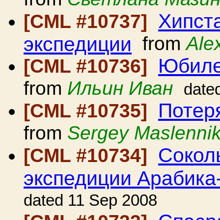
Хипста
[CML #10737]
экспедиции
from
Ale
Юбиле
[CML #10736]
from
Ильин Иван
date
Потер
[CML #10735]
from
Sergey Maslenni
Сокол
[CML #10734]
экспедиции Арабика
dated 11 Sep 2008