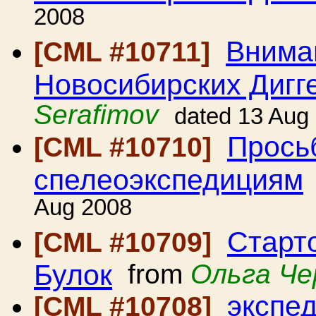
2008
Вниман
[CML #10711]
Новосибирских Дигг
Serafimov
dated 13 Aug
Прось
[CML #10710]
спелеоэкспедициям
Aug 2008
Старт
[CML #10709]
Булок
from
Ольга Че
экспе
[CML #10708]