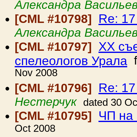
Александра Василье
Re: 1
[CML #10798]
Александра Василье
ХХ съ
[CML #10797]
спелеологов Урала
f
Nov 2008
Re: 1
[CML #10796]
Нестерчук
dated 30 Oc
ЧП на
[CML #10795]
Oct 2008