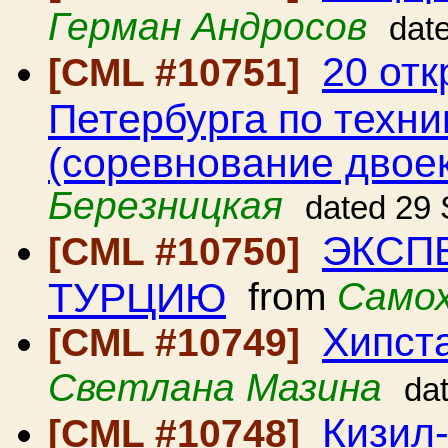
Герман Андросов
dat
20 от
[CML #10751]
Петербурга по техни
(соревнование двоек
Березницкая
dated 29
ЭКСПЕ
[CML #10750]
ТУРЦИЮ
from
Самох
Хипста
[CML #10749]
Светлана Мазина
da
Кизил
[CML #10748]