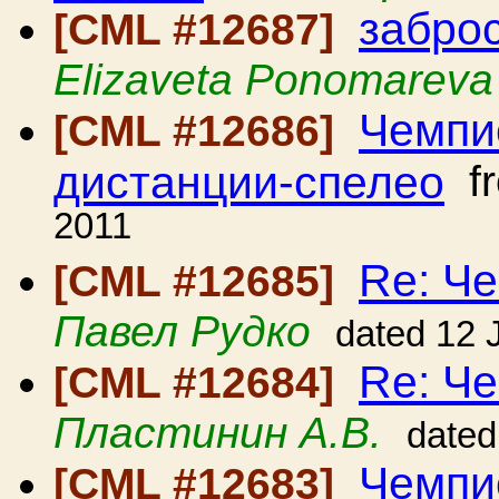
забро
[CML #12687]
Elizaveta Ponomareva
Чемпи
[CML #12686]
дистанции-спелео
f
2011
Re: Ч
[CML #12685]
Павел Рудко
dated 12 
Re: Ч
[CML #12684]
Пластинин А.В.
dated
Чемпи
[CML #12683]