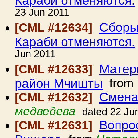
23 Jun 2011
Сборы
[CML #12634]
Караби отменяются.
Jun 2011
Матер
[CML #12633]
район Мчишты
from
Смена
[CML #12632]
медведева
dated 22 Ju
Вопро
[CML #12631]