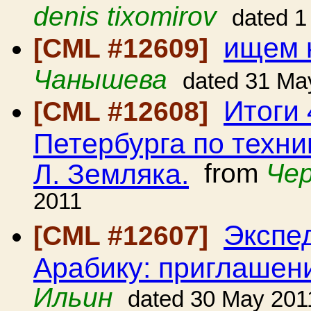
denis tixomirov
dated 1
ищем 
[CML #12609]
Чанышева
dated 31 Ma
Итоги
[CML #12608]
Петербурга по техни
Л. Земляка.
from
Чер
2011
Экспед
[CML #12607]
Арабику: приглашен
Ильин
dated 30 May 201