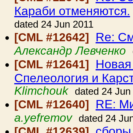
Караби отменяются.
dated 24 Jun 2011
Re: С
[CML #12642]
Александр Левченко
Новая
[CML #12641]
Спелеология и Карс
Klimchouk
dated 24 Jun
RE: Ми
[CML #12640]
a.yefremov
dated 24 Ju
сборы
[CML #12639]