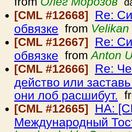
from
Олег Морозов
d
Re: С
[CML #12668]
обвязке
from
Velikan
Re: С
[CML #12667]
обвязке
from
Anton U
Re: Че
[CML #12666]
действо или заставь
они лоб расшибут.
f
HA: [C
[CML #12665]
Международный Тост