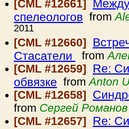
Между
[CML #12661]
спелеологов
from
Al
2011
Встре
[CML #12660]
Стасатели
from
Але
Re: С
[CML #12659]
обвязке
from
Anton U
Синдр
[CML #12658]
from
Сергей Романов
Re: С
[CML #12657]