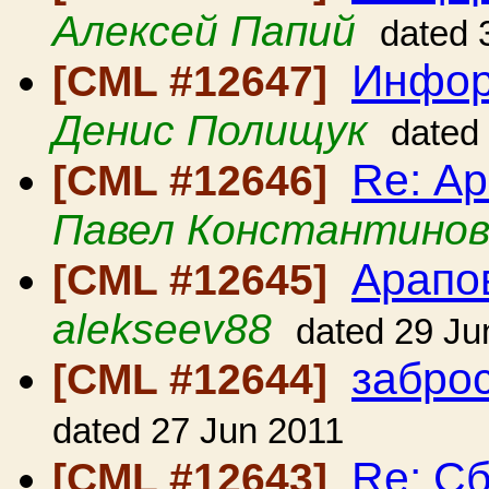
Алексей Папий
dated 
Инфор
[CML #12647]
Денис Полищук
dated
Re: А
[CML #12646]
Павел Константино
Арапо
[CML #12645]
alekseev88
dated 29 Ju
забро
[CML #12644]
dated 27 Jun 2011
Re: С
[CML #12643]