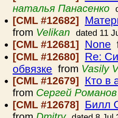
наталья Панасенко
Матер
[CML #12682]
from
Velikan
dated 11 J
None
[CML #12681]
Re: С
[CML #12680]
обвязке
from
Vasily 
Кто в 
[CML #12679]
from
Сергей Романов
Билл 
[CML #12678]
from
Dmitry
dated 8 Jul