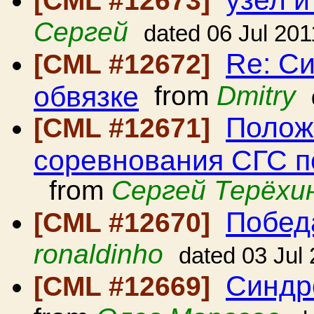
узел и
[CML #12673]
Сергей
dated 06 Jul 201
Re: С
[CML #12672]
обвязке
from
Dmitry
Полож
[CML #12671]
соревнования СГС п
from
Сергей Терёхи
Победа
[CML #12670]
ronaldinho
dated 03 Jul
Синдр
[CML #12669]