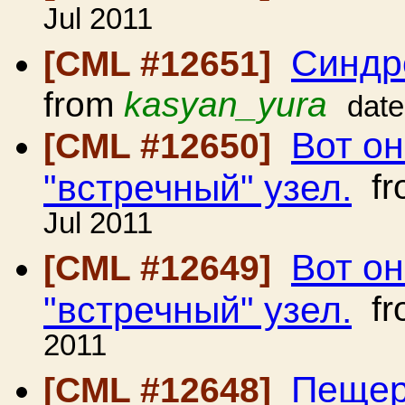
Jul 2011
Синдр
[CML #12651]
from
kasyan_yura
date
Вот он
[CML #12650]
"встречный" узел.
fr
Jul 2011
Вот он
[CML #12649]
"встречный" узел.
fr
2011
Пещер
[CML #12648]