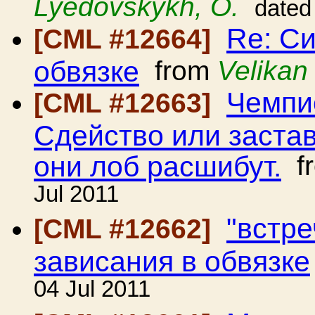
Lyedovskykh, O.
dated
Re: С
[CML #12664]
обвязке
from
Velikan
Чемпи
[CML #12663]
Сдейство или застав
они лоб расшибут.
f
Jul 2011
"встр
[CML #12662]
зависания в обвязке
04 Jul 2011