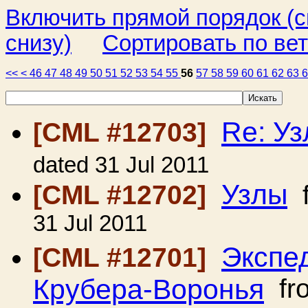
Включить прямой порядок (
снизу)
Сортировать по ве
<<
<
46
47
48
49
50
51
52
53
54
55
56
57
58
59
60
61
62
63
Re: У
[CML #12703]
dated 31 Jul 2011
Узлы
[CML #12702]
f
31 Jul 2011
Экспе
[CML #12701]
Крубера-Воронья
fr