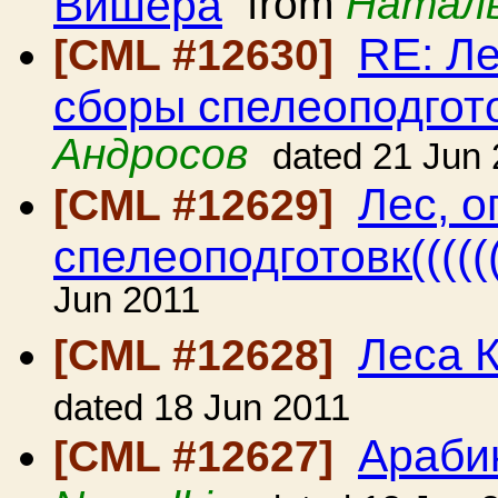
Вишера
from
Наталь
RE: Ле
[CML #12630]
сборы спелеоподготов
Андросов
dated 21 Jun
Лес, о
[CML #12629]
спелеоподготовк(((((
Jun 2011
Леса 
[CML #12628]
dated 18 Jun 2011
Араби
[CML #12627]