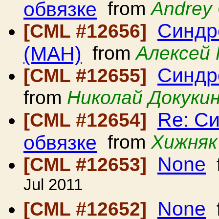
обвязке
from
Andrey
Синдр
[CML #12656]
(МАН)
from
Алексей
Синдр
[CML #12655]
from
Николай Докуки
Re: С
[CML #12654]
обвязке
from
Хижняк
None
[CML #12653]
Jul 2011
None
[CML #12652]