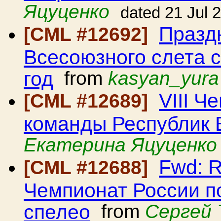
Яцуценко
dated 21 Jul 
Празд
[CML #12692]
Всесоюзного слета с
год
from
kasyan_yura
VIII Ч
[CML #12689]
команды Республик 
Екатерина Яцуценко
Fwd: R
[CML #12688]
Чемпионат России п
спелео
from
Сергей 