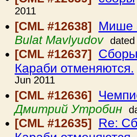
2011
Мише З
[CML #12638]
Bulat Mavlyudov
dated
Сборы
[CML #12637]
Караби отменяются.
Jun 2011
Чемпи
[CML #12636]
Дмитрий Утробин
d
Re: С
[CML #12635]
Караби отменяются.