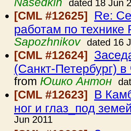
Nasedkin
dated 18 Jun 
Re: С
[CML #12625]
работам по технике
Sapozhnikov
dated 16 
Засед
[CML #12624]
(Санкт-Петербург) в 
from
Юшко Антон
da
В Кам
[CML #12623]
ног и глаз_под земе
Jun 2011