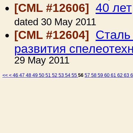
40 лет
[CML #12606]
dated 30 May 2011
Сталь 
[CML #12604]
развития спелеотехн
29 May 2011
<<
<
46
47
48
49
50
51
52
53
54
55
56
57
58
59
60
61
62
63