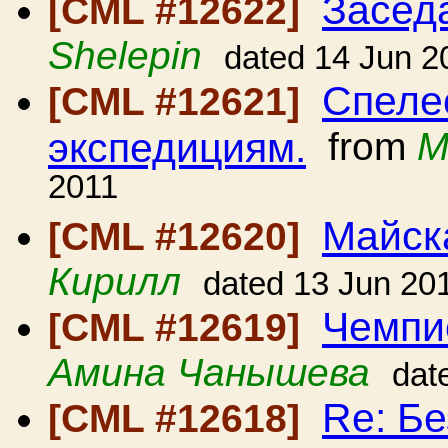
Засед
[CML #12622]
Shelepin
dated 14 Jun 2
Спеле
[CML #12621]
экспедициям.
from
M
2011
Майск
[CML #12620]
Кирилл
dated 13 Jun 20
Чемпи
[CML #12619]
Амина Чанышева
dat
Re: Бе
[CML #12618]