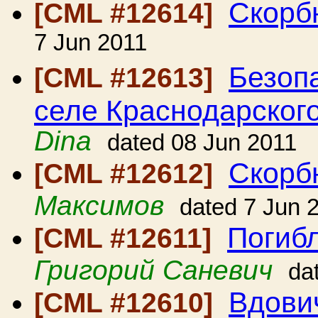
Скорбн
[CML #12614]
7 Jun 2011
Безоп
[CML #12613]
селе Краснодарского
Dina
dated 08 Jun 2011
Скорбн
[CML #12612]
Максимов
dated 7 Jun 
Погиб
[CML #12611]
Григорий Саневич
da
Вдович
[CML #12610]