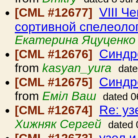
VIII Ч
[CML #12677]
сортивной спелеоло
Екатерина Яцуценко
Синдр
[CML #12676]
from
kasyan_yura
date
Синдр
[CML #12675]
from
Еміл Ваш
dated 0
Re: уз
[CML #12674]
Хижняк Сергей
dated 