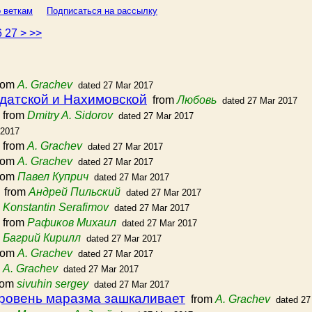
 веткам
Подписаться на рассылку
6
27
>
>>
rom
A. Grachev
dated 27 Mar 2017
лдатской и Нахимовской
from
Любовь
dated 27 Mar 2017
from
Dmitry A. Sidorov
dated 27 Mar 2017
 2017
from
A. Grachev
dated 27 Mar 2017
rom
A. Grachev
dated 27 Mar 2017
rom
Павел Куприч
dated 27 Mar 2017
from
Андрей Пильский
dated 27 Mar 2017
m
Konstantin Serafimov
dated 27 Mar 2017
from
Рафиков Михаил
dated 27 Mar 2017
m
Багрий Кирилл
dated 27 Mar 2017
rom
A. Grachev
dated 27 Mar 2017
m
A. Grachev
dated 27 Mar 2017
rom
sivuhin sergey
dated 27 Mar 2017
уровень маразма зашкаливает
from
A. Grachev
dated 27