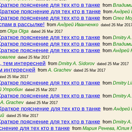
Краткое пояснение для тех кто в танке
from
Владими
Краткое пояснение для тех кто в танке
from
Андрей 
Краткое пояснение для тех кто в танке
from
Олег Мо
спам в рассылке!
from
Андрей Иванченко
dated 26 Mar 201
rom
Olga Olga
dated 26 Mar 2017
Краткое пояснение для тех кто в танке
from
Dmitry A
Краткое пояснение для тех кто в танке
from
Владими
Краткое пояснение для тех кто в танке
from
Андрей 
Ковалев
dated 25 Mar 2017
, тем интересней
from
Dmitry A. Sidorov
dated 25 Mar 2017
ем интересней
from
A. Grachev
dated 25 Mar 2017
ated 25 Mar 2017
Краткое пояснение для тех кто в танке
from
Dmitry L
й Утробин
dated 25 Mar 2017
Краткое пояснение для тех кто в танке
from
Dmitry A
m
A. Grachev
dated 25 Mar 2017
Краткое пояснение для тех кто в танке
from
Андрей 
ий
dated 25 Mar 2017
Краткое пояснение для тех кто в танке
from
Dmitry A
снение для тех кто в танке
from
Мария Ренева, Юлия