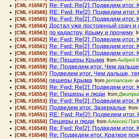
Re: Fwd: Re[2]: Подведем итог. 
[CML #16567]
RE: Fwd: Re[2]: Подведем итог. 
[CML #16566]
Re: Fwd: Re[2]: Подведем итог. 
[CML #16565]
Достал уже постоянный срач и 
[CML #16564]
по кадастру, Крыму и прочему
[CML #16563]
f
Re: Fwd: Re[2]: Подведем итог. 
[CML #16562]
Re: Fwd: Re[2]: Подведем итог. 
[CML #16561]
Re: Fwd: Re[2]: Подведем итог. 
[CML #16560]
Re: Пещеры Крыма
[CML #16559]
from
Андрей 
Re: Подведем итог. Чем дальше
[CML #16558]
Подведем итог. Чем дальше, т
[CML #16557]
пещеры Крыма
[CML #16556]
from
germancave
d
Re: Fwd: Re[2]: Подведем итог. 
[CML #16555]
Re: Пещеры и люди
[CML #16554]
from
Дмитри
Re: Fwd: Re[2]: Подведем итог. 
[CML #16553]
Подведем итог. Зазеркалье
[CML #16552]
fro
RE: Fwd: Re[2]: Подведем итог. 
[CML #16551]
Пещеры и люди
[CML #16550]
from
Алексей Пап
Re: Fwd: Re[2]: Подведем итог. 
[CML #16549]
Re: Подведем итог. Краткое поя
[CML #16548]