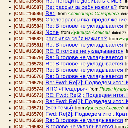
Re: Погодите добивать CML!!!
[CML #16588]
f
Re: рассылка себя изжила?
[CML #16587]
fro
Re:
[CML #16586]
from
Александра Самарцева
dat
Спелеорассылка: продолжение 
[CML #16585]
Re: В голове не укладывается
[CML #16584]
f
None
[CML #16583]
from
Кузнецов Алексей
dated 27
рассылка себя изжила?
[CML #16582]
from
Evg
Re: В голове не укладывается
[CML #16581]
f
RE: В голове не укладывается
[CML #16580]
f
Re: В голове не укладывается
[CML #16579]
f
Re: В голове не укладывается
[CML #16578]
f
Re: В голове не укладывается
[CML #16577]
f
Re: В голове не укладывается
[CML #16576]
f
Re: Fwd: Re[2]: Подведем итог. 
[CML #16575]
ИПС «Пещеры»
[CML #16574]
from
Павел Купри
RE: Fwd: Re[2]: Подведем итог. 
[CML #16573]
Re: Fwd: Re[2]: Подведем итог. 
[CML #16572]
(Без темы)
[CML #16571]
from
Кузнецов Алексей
d
Fwd: Re[2]: Подведем итог. Крат
[CML #16570]
Re: В голове не укладывается
[CML #16569]
f
В голове не укладывается
[CML #16568]
from
D