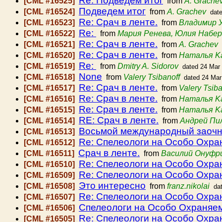
Re: Подведем итог
[CML #16525]
from
A. Grache
Подведем итог
[CML #16524]
from
A. Grachev
dat
Re: Срач в ленте.
[CML #16523]
from
Владимир 
Re:
[CML #16522]
from
Мария Ренева, Юлия Набе
Re: Срач в ленте.
[CML #16521]
from
A. Grachev
Re: Срач в ленте.
[CML #16520]
from
Наталья K
Re:
[CML #16519]
from
Dmitry A. Sidorov
dated 24 Mar
None
[CML #16518]
from
Valery Tsibanoff
dated 24 Mar
Re: Срач в ленте.
[CML #16517]
from
Valery Tsiba
Re: Срач в ленте.
[CML #16516]
from
Наталья K
Re: Срач в ленте.
[CML #16515]
from
Наталья K
RE: Срач в ленте.
[CML #16514]
from
Андрей Пи
Восьмой международный заочный
[CML #16513]
Re: Спелеологи на Особо Охр
[CML #16512]
Срач в ленте.
[CML #16511]
from
Василий Онуфр
Re: Спелеологи на Особо Охр
[CML #16510]
Re: Спелеологи на Особо Охр
[CML #16509]
Это интересно
[CML #16508]
from
franz.nikolai
da
Re: Спелеологи на Особо Охр
[CML #16507]
Спелеологи на Особо Охраняе
[CML #16506]
Re: Спелеологи на Особо Охр
[CML #16505]