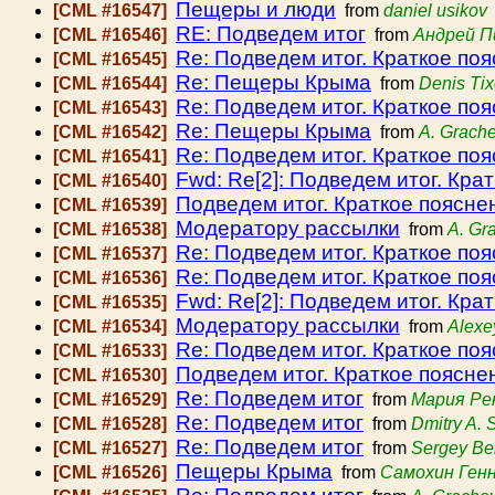
Пещеры и люди
[CML #16547]
from
daniel usikov
RE: Подведем итог
[CML #16546]
from
Андрей П
Re: Подведем итог. Краткое поя
[CML #16545]
Re: Пещеры Крыма
[CML #16544]
from
Denis Ti
Re: Подведем итог. Краткое поя
[CML #16543]
Re: Пещеры Крыма
[CML #16542]
from
A. Grach
Re: Подведем итог. Краткое поя
[CML #16541]
Fwd: Re[2]: Подведем итог. Крат
[CML #16540]
Подведем итог. Краткое пояснен
[CML #16539]
Модератору рассылки
[CML #16538]
from
A. Gr
Re: Подведем итог. Краткое поя
[CML #16537]
Re: Подведем итог. Краткое поя
[CML #16536]
Fwd: Re[2]: Подведем итог. Крат
[CML #16535]
Модератору рассылки
[CML #16534]
from
Alexe
Re: Подведем итог. Краткое поя
[CML #16533]
Подведем итог. Краткое пояснен
[CML #16530]
Re: Подведем итог
[CML #16529]
from
Мария Ре
Re: Подведем итог
[CML #16528]
from
Dmitry A. 
Re: Подведем итог
[CML #16527]
from
Sergey Be
Пещеры Крыма
[CML #16526]
from
Самохин Ген