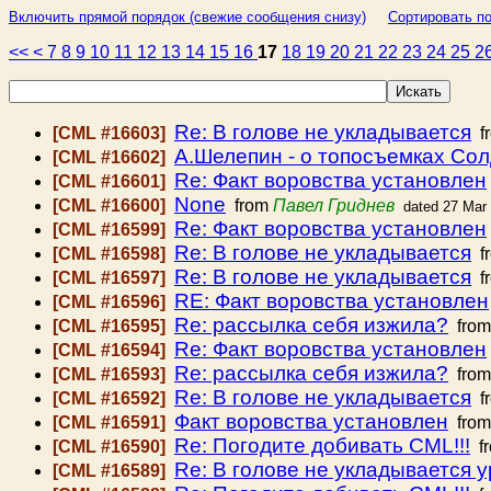
Включить прямой порядок (свежие сообщения снизу)
Сортировать по
<<
<
7
8
9
10
11
12
13
14
15
16
17
18
19
20
21
22
23
24
25
2
Re: В голове не укладывается
[CML #16603]
f
А.Шелепин - о топосъемках Со
[CML #16602]
Re: Факт воровства установлен
[CML #16601]
None
[CML #16600]
from
Павел Гриднев
dated 27 Mar
Re: Факт воровства установлен
[CML #16599]
Re: В голове не укладывается
[CML #16598]
f
Re: В голове не укладывается
[CML #16597]
f
RE: Факт воровства установлен
[CML #16596]
Re: рассылка себя изжила?
[CML #16595]
fro
Re: Факт воровства установлен
[CML #16594]
Re: рассылка себя изжила?
[CML #16593]
fro
Re: В голове не укладывается
[CML #16592]
f
Факт воровства установлен
[CML #16591]
fro
Re: Погодите добивать CML!!!
[CML #16590]
f
Re: В голове не укладывается 
[CML #16589]