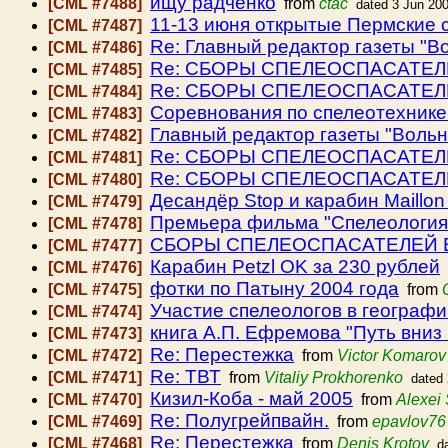
ищу радченко
[CML #7488]
from
ctac
dated 3 Jun 20
11-13 июня открытые Пермские 
[CML #7487]
Re: Главный редактор газеты "В
[CML #7486]
Re: СБОРЫ СПЕЛЕОСПАСАТЕЛ
[CML #7485]
Re: СБОРЫ СПЕЛЕОСПАСАТЕЛ
[CML #7484]
Соревнования по спелеотехнике
[CML #7483]
Главный редактор газеты "Вольн
[CML #7482]
Re: СБОРЫ СПЕЛЕОСПАСАТЕЛ
[CML #7481]
Re: СБОРЫ СПЕЛЕОСПАСАТЕЛ
[CML #7480]
Десандёр Stop и карабин Maillon
[CML #7479]
Премьера фильма "Спелеология.
[CML #7478]
СБОРЫ СПЕЛЕОСПАСАТЕЛЕЙ 
[CML #7477]
Карабин Petzl OK за 230 рублей
[CML #7476]
фотки по Патыну 2004 года
[CML #7475]
from
Участие спелеологов в географ
[CML #7474]
книга А.П. Ефремова "Путь вни
[CML #7473]
Re: Перестежка
[CML #7472]
from
Victor Komarov
Re: ТВТ
[CML #7471]
from
Vitaliy Prokhorenko
dated
Кизил-Коба - май 2005
[CML #7470]
from
Alexei
Re: Полугрейпвайн.
[CML #7469]
from
epavlov76
Re: Перестежка
[CML #7468]
from
Denis Krotov
d