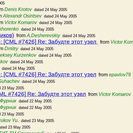
005
om
Denis Krotov
dated 24 May 2005
m
Alexandr Osintsev
dated 24 May 2005
om
Victor Komarov
dated 24 May 2005
okhorenko
dated 24 May 2005
иков)
from
A.Desherevskiy
dated 24 May 2005
 [CML #7426] Re: Забудте этот узел
from
Victor Ko
om
Dmitry
dated 24 May 2005
leksey Kurzenkov
dated 24 May 2005
nkov
dated 24 May 2005
dated 24 May 2005
 [CML #7426] Re: Забудте этот узел
from
epavlov76
 Suhachev
dated 24 May 2005
d 23 May 2005
L #7426] Re: Забудте этот узел
from
Victor Komarov
Фурник
dated 22 May 2005
Фурник
dated 22 May 2005
d 23 May 2005
ukov Yu.
dated 23 May 2005
ated 23 May 2005