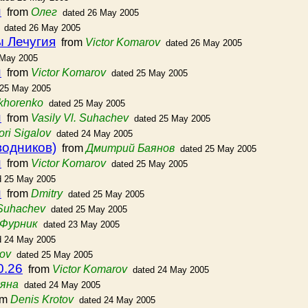
н
from
Олег
dated 26 May 2005
dated 26 May 2005
 Лечугия
from
Victor Komarov
dated 26 May 2005
 May 2005
н
from
Victor Komarov
dated 25 May 2005
 25 May 2005
okhorenko
dated 25 May 2005
н
from
Vasily Vl. Suhachev
dated 25 May 2005
ori Sigalov
dated 24 May 2005
водников)
from
Дмитрий Баянов
dated 25 May 2005
н
from
Victor Komarov
dated 25 May 2005
d 25 May 2005
н
from
Dmitry
dated 25 May 2005
 Suhachev
dated 25 May 2005
Фурник
dated 23 May 2005
d 24 May 2005
tov
dated 25 May 2005
0.26
from
Victor Komarov
dated 24 May 2005
яна
dated 24 May 2005
om
Denis Krotov
dated 24 May 2005