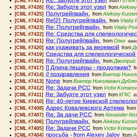
RE: Забудте этот узел
[CML #7427]
from
ГЕЛИКТ
Re: Забудте этот узел
[CML #7426]
from
Aleksey
Полугрейпвайн.
[CML #7425]
from
Aleksey Kurze
Re[2]: Полугрейпвайн.
[CML #7424]
from
Vitaliy
Re: Полугрейпвайн.
[CML #7423]
from
Vitaliy Pr
Re: Средства для спелеологиче
[CML #7422]
Re: Полугрейпвайн.
[CML #7421]
from
Олег
date
как ухаживать за веревкой
[CML #7420]
from
Д
Средства для спелеологической
[CML #7419]
Re: Полугрейпвайн.
[CML #7418]
from
Дмитрий 
[] Длина пещеры - продолжим?
[CML #7417]
f
// поздравления
[CML #7414]
from
Виктор Никол
None
[CML #7413]
from
Виктор Николаевич Дубля
Re: Задачи РСС
[CML #7412]
from
Victor Komarov
Re: Забудте этот узел
[CML #7411]
from
КГКС
d
Re: 40-летие Киевской спелеоло
[CML #7410]
Адрес Ковалевского Артема
[CML #7408]
fro
Re: За дачи РСС
[CML #7407]
from
Alexander Nic
Полугрейпвайн.
[CML #7406]
from
Aleksey Kurze
Re: Задачи РСС
[CML #7405]
from
Victor Komarov
просьба - from Alexey Jalov
[CML #7404]
from
A