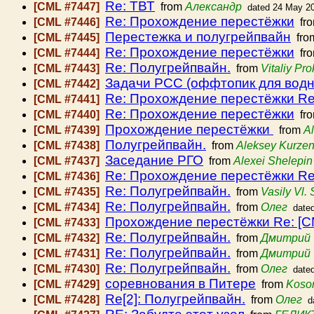
Re: ТВТ
[CML #7447]
from
Aлександр
dated 24 May 2
Re: Прохождение перестёжки
[CML #7446]
fr
Перестежка и полугрейпвайн
[CML #7445]
fro
Re: Прохождение перестёжки
[CML #7444]
fr
Re: Полугрейпвайн.
[CML #7443]
from
Vitaliy Pr
Задачи РСС (оффтопик для водн
[CML #7442]
Re: Прохождение перестёжки Re:
[CML #7441]
Re: Прохождение перестёжки
[CML #7440]
fr
Прохождение перестёжки
[CML #7439]
from
A
Полугрейпвайн.
[CML #7438]
from
Aleksey Kurze
Заседание РГО
[CML #7437]
from
Alexei Shelepin
Re: Прохождение перестёжки Re:
[CML #7436]
Re: Полугрейпвайн.
[CML #7435]
from
Vasily Vl.
Re: Полугрейпвайн.
[CML #7434]
from
Олег
date
Прохождение перестёжки Re: [CM
[CML #7433]
Re: Полугрейпвайн.
[CML #7432]
from
Дмитрий 
Re: Полугрейпвайн.
[CML #7431]
from
Дмитрий 
Re: Полугрейпвайн.
[CML #7430]
from
Олег
date
соревнования в Питере
[CML #7429]
from
Kosor
Re[2]: Полугрейпвайн.
[CML #7428]
from
Олег
d