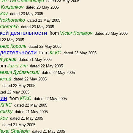
ИТ-ТМ Спелеоклуб
dated 23 May 2005
 Kurzenkov
dated 23 May 2005
nkov
dated 23 May 2005
 Prokhorenko
dated 23 May 2005
okhorenko
dated 23 May 2005
ской деятельности
from
Victor Komarov
dated 23 May 2005
d 22 May 2005
енис Король
dated 22 May 2005
 деятельности
from
КГКС
dated 23 May 2005
Фурник
dated 21 May 2005
rom
Juzef Zim
dated 22 May 2005
аевич Дублянский
dated 22 May 2005
нский
dated 22 May 2005
dated 22 May 2005
ated 22 May 2005
гии
from
КГКС
dated 22 May 2005
m
КГКС
dated 22 May 2005
kolsky
dated 21 May 2005
nkov
dated 21 May 2005
dated 21 May 2005
lexei Shelepin
dated 21 May 2005