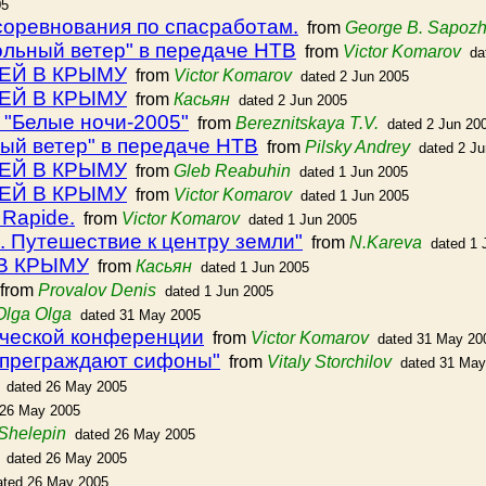
05
соревнования по спасработам.
from
George B. Sapozh
ольный ветер" в передаче НТВ
from
Victor Komarov
da
ЕЙ В КРЫМУ
from
Victor Komarov
dated 2 Jun 2005
ЕЙ В КРЫМУ
from
Касьян
dated 2 Jun 2005
 "Белые ночи-2005"
from
Bereznitskaya T.V.
dated 2 Jun 20
ый ветер" в передаче НТВ
from
Pilsky Andrey
dated 2 J
ЕЙ В КРЫМУ
from
Gleb Reabuhin
dated 1 Jun 2005
ЕЙ В КРЫМУ
from
Victor Komarov
dated 1 Jun 2005
 Rapide.
from
Victor Komarov
dated 1 Jun 2005
 Путешествие к центру земли"
from
N.Kareva
dated 1 
В КРЫМУ
from
Касьян
dated 1 Jun 2005
from
Provalov Denis
dated 1 Jun 2005
Olga Olga
dated 31 May 2005
ической конференции
from
Victor Komarov
dated 31 May 20
з преграждают сифоны"
from
Vitaly Storchilov
dated 31 May
dated 26 May 2005
 26 May 2005
 Shelepin
dated 26 May 2005
dated 26 May 2005
ated 26 May 2005