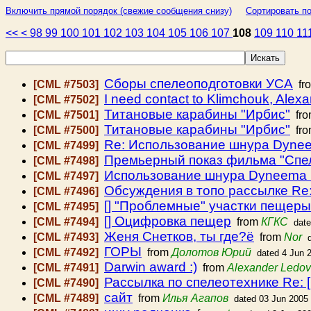
Включить прямой порядок (свежие сообщения снизу)
Сортировать по
<<
<
98
99
100
101
102
103
104
105
106
107
108
109
110
11
Сборы спелеоподготовки УСА
[CML #7503]
fr
I need contact to Klimchouk, Alex
[CML #7502]
Титановые карабины "Ирбис"
[CML #7501]
fr
Титановые карабины "Ирбис"
[CML #7500]
fr
Re: Использование шнура Dynee
[CML #7499]
Премьерный показ фильма "Спел
[CML #7498]
Использование шнура Dyneema 
[CML #7497]
Обсуждения в топо рассылке Re:
[CML #7496]
[] "Проблемные" участки пещеры
[CML #7495]
[] Оцифровка пещер
[CML #7494]
from
КГКС
date
Женя Снетков, ты где?ё
[CML #7493]
from
Nor
ГОРЫ
[CML #7492]
from
Долотов Юрий
dated 4 Jun 
Darwin award :)
[CML #7491]
from
Alexander Ledov
Рассылка по спелеотехнике Re: 
[CML #7490]
сайт
[CML #7489]
from
Илья Агапов
dated 03 Jun 2005