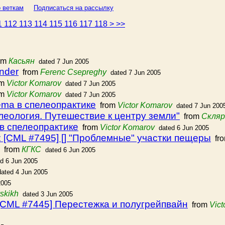
 веткам
Подписаться на рассылку
1
112
113
114
115
116
117
118
>
>>
om
Касьян
dated 7 Jun 2005
ander
from
Ferenc Csepreghy
dated 7 Jun 2005
om
Victor Komarov
dated 7 Jun 2005
om
Victor Komarov
dated 7 Jun 2005
ma в спелеопрактике
from
Victor Komarov
dated 7 Jun 200
еология. Путешествие к центру земли"
from
Скляр
в спелеопрактике
from
Victor Komarov
dated 6 Jun 2005
 [CML #7495] [] "Проблемные" участки пещеры
fr
from
КГКС
dated 6 Jun 2005
d 6 Jun 2005
dated 4 Jun 2005
2005
skikh
dated 3 Jun 2005
[CML #7445] Перестежка и полугрейпвайн
from
Vic