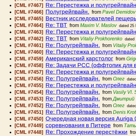
Re: Перестежка и полугрейпвай
[CML #7467]
Полугрейпвайн.
[CML #7466]
from
Pavel Demidov
Вестник исследователей пещеры
[CML #7465]
Re: ТВТ
[CML #7464]
from
Maxim V. Maslov
dated 25
Re: Перестежка и полугрейпвай
[CML #7463]
Re: ТВТ
[CML #7462]
from
Vitaliy Prokhorenko
dated
Re: Полугрейпвайн.
[CML #7461]
from
Vitaliy Pr
Re: Перестежка и полугрейпвай
[CML #7460]
Американский карстолог
[CML #7459]
from
Grig
Re: Задачи РСС (оффтопик для 
[CML #7458]
Re: Перестежка и полугрейпвай
[CML #7457]
Re: Полугрейпвайн.
[CML #7456]
from
Олег
date
Re: Перестежка и полугрейпвай
[CML #7455]
Re: Полугрейпвайн.
[CML #7454]
from
Vasily Vl.
Re: Полугрейпвайн.
[CML #7453]
from
Дмитрий 
Re: Полугрейпвайн.
[CML #7452]
from
Олег
date
Re: Полугрейпвайн.
[CML #7451]
from
Denis Kro
Очередная новая версия Auriga 
[CML #7450]
соревнования в Питере
[CML #7449]
from
Тать
Re: Прохождение перестёжки
[CML #7448]
fr