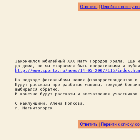
Ответить
|
Перейти к списку с
Закончился юбилейный XXX Матч Городов Урала. Еще н
до дома, но мы стараемся быть оперативными и публи
http://www.sportx.ru/news/14-05-2007/115/index.htm
На подходе фотоальбомы наших фтокорреспондентов и 
Будут рассказы про разбитые машины, текущий бензин
выбирался обратно.
И конечно будут рассказы и впечатления участников 
С наилучшими, Алена Попкова,
г. Магнитогорск
Ответить
|
Перейти к списку с