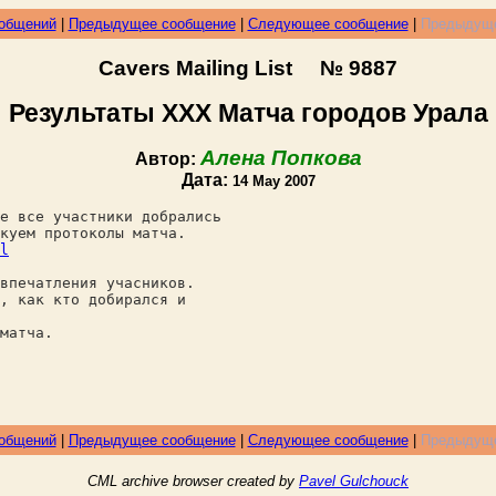
ообщений
|
Предыдущее сообщение
|
Следующее сообщение
|
Предыдуще
Cavers Mailing List № 9887
Результаты ХХХ Матча городов Урала
Алена Попкова
Автор:
Дата:
14 May 2007
е все участники добрались
куем протоколы матча.
l
впечатления учасников.
, как кто добирался и
матча.
ообщений
|
Предыдущее сообщение
|
Следующее сообщение
|
Предыдуще
CML archive browser created by
Pavel Gulchouck