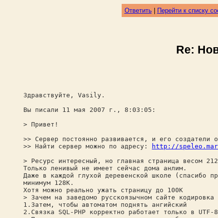
Ответить
|
Перейти к списку с
Re: Но
Здравствуйте, Vasily.
Вы писали 11 мая 2007 г., 8:03:05:
> Привет!
>> Сервер постоянно развивается, и его создатели о
>> Найти сервер можно по адресу:
http://speleo.mar
> Ресурс интересный, но главная страница весом 212
Только ленивый не имеет сейчас дома анлим.
Даже в каждой глухой деревенской школе (спасибо пр
минимум 128К.
Хотя можно реально ужать страницу до 100К
> Зачем на заведомо русскоязычном сайте кодировка 
1.Затем, чтобы автоматом поднять ангийский
2.Связка SQL-PHP корректно работает только в UTF-8