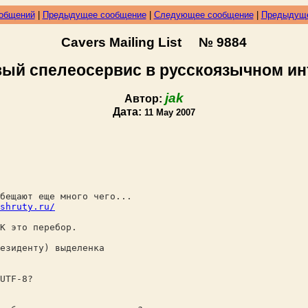
ообщений
|
Предыдущее сообщение
|
Следующее сообщение
|
Предыдуще
Cavers Mailing List № 9884
вый спелеосервис в русскоязычном ин
jak
Автор:
Дата:
11 May 2007
бещают еще много чего...
shruty.ru/
К это перебор.
езиденту) выделенка
UTF-8?