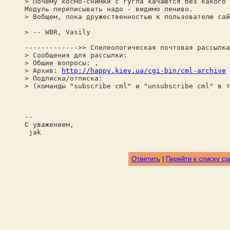
> Почему космо-снимки с гугла качаются без какого 
Модуль переписывать надо - видимо лениво.
> Вобщем, пока дружественностью к пользователю сай
> -- WBR, Vasily
------------->> Спелеологическая почтовая рассылка
> Сообщения для рассылки:
> Общие вопросы: ,
> Архив:
http://happy.kiev.ua/cgi-bin/cml-archive
> Подписка/отписка:
> (команды "subscribe cml" и "unsubscribe cml" в т
--
С уважением,
jak
Ответить
|
Перейти к списку с