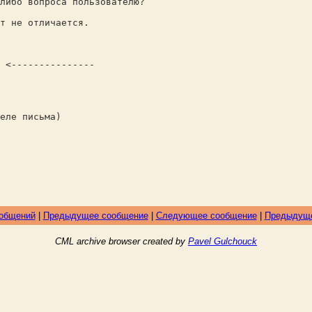
либо вопроса пользователю?
т не отличается.
 <---------------
еле письма)
ообщений
|
Предыдущее сообщение
|
Следующее сообщение
|
Предыдуще
CML archive browser created by
Pavel Gulchouck