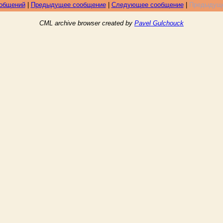
ообщений
|
Предыдущее сообщение
|
Следующее сообщение
|
Предыдуще
CML archive browser created by
Pavel Gulchouck