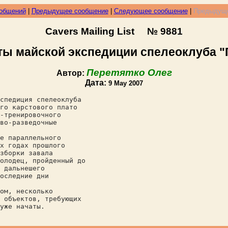
ообщений
|
Предыдущее сообщение
|
Следующее сообщение
|
Предыдуще
Cavers Mailing List № 9881
ты майской экспедиции спелеоклуба "
Перетятко Олег
Автор:
Дата:
9 May 2007
спедиция спелеоклуба
го карстового плато
-тренировочного
во-разведочные
е параллельного
х годах прошлого
зборки завала
олодец, пройденный до
 дальнешего
оследние дни
ом, несколько
 объектов, требующих
уже начаты.