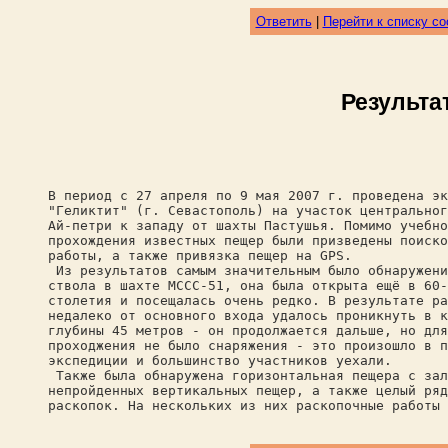
Ответить
|
Перейти к списку с
Результа
В период с 27 апреля по 9 мая 2007 г. проведена эк
"Геликтит" (г. Севастополь) на участок центральног
Ай-петри к западу от шахты Пастушья. Помимо учебно
прохождения известных пещер были призведены поиско
работы, а также привязка пещер на GPS.
Из результатов самым значительным было обнаружени
ствола в шахте МССС-51, она была открыта ещё в 60-
столетия и посещалась очень редко. В результате ра
недалеко от основного входа удалось проникнуть в к
глубины 45 метров - он продолжается дальше, но для
проходжения не было снаряжения - это произошло в п
экспедиции и большинство участников уехали.
Также была обнаружена горизонтальная пещера с зал
непройденных вертикальных пещер, а также целый ряд
раскопок. На нескольких из них раскопочные работы 