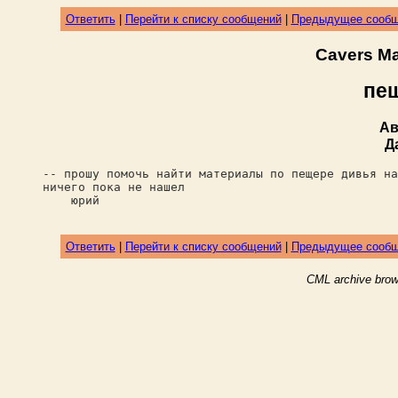
Ответить
|
Перейти к списку сообщений
|
Предыдущее сооб
Cavers M
пе
Ав
Д
-- прошу помочь найти материалы по пещере дивья на
ничего пока не нашел
юрий
Ответить
|
Перейти к списку сообщений
|
Предыдущее сооб
CML archive brow