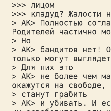
>>> лицом
>>> кладуд? Жалости н
> AK> Полностью согла
Родителей частично мо
> Но
> AK> бандитов нет! О
только могут выглядет
> Для них это
> AK> не более чем ма
окажутся на свободе, 
> станут грабить
> AK> и убивать. И ес