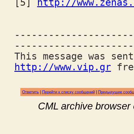
[5]
http://www.zenas.
---------------------
---------------------
This message was sent
http://www.vip.gr
fre
Ответить
|
Перейти к списку сообщений
|
Предыдущее сооб
CML archive browser 