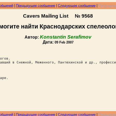
ообщений
|
Предыдущее сообщение
|
Следующее сообщение
|
Предыдуще
Cavers Mailing List № 9568
могите найти Краснодарских спелеоло
Konstantin Serafimov
Автор:
Дата:
09 Feb 2007
огов.
авший в Снежной, Меженного, Пантюхинской и др., професси
аре.
ообщений
|
Предыдущее сообщение
|
Следующее сообщение
|
Предыдуще