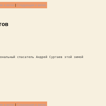
е в ветке
|
Следующее в ветке
гов
ональный спасатель Андрей Суртаев этой зимой
е в ветке
|
Следующее в ветке