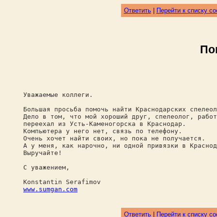
Ответить
|
Перейти к списку с
По
Уважаемые коллеги.
Большая просьба помочь найти Краснодарских спелеол
Дело в том, что мой хороший друг, спелеолог, работ
переехал из Усть-Каменогорска в Краснодар.
Компьютера у него нет, связь по телефону.
Очень хочет найти своих, но пока не получается.
А у меня, как нарочно, ни одной привязки в Краснод
Выручайте!
С уважением,
Konstantin Serafimov
www.sumgan.com
Ответить
|
Перейти к списку с