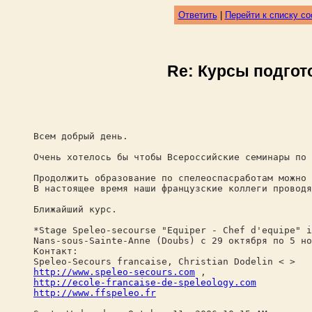
Ответить
|
Перейти к списку с
Re: Курсы подгото
Всем добрый день.
Очень хотелось бы чтобы Всероссийские семинары по 
Продолжить образование по спелеоспасработам можно 
В настоящее время наши французские коллеги проводя
Ближайший курс.
*Stage Speleo-secourse "Equiper - Chef d'equipe" i
Nans-sous-Sainte-Anne (Doubs) с 29 октября по 5 но
Контакт:
Speleo-Seсours francaise, Christian Dodelin < >
http://www.speleo-secours.com
,
http://ecole-francaise-de-speleology.com
http://www.ffspeleo.fr