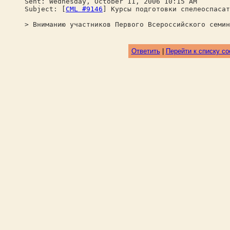
Sent: Wednesday, October 11, 2006 10:15 AM
Subject: [
CML #9146
] Курсы подготовки спелеоспасат
> Вниманию участников Первого Всероссийского семин
Ответить
|
Перейти к списку с