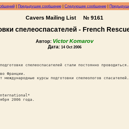
ообщений
|
Предыдущее сообщение
|
Следующее сообщение
|
Предыдуще
Cavers Mailing List № 9161
вки спелеоспасателей - French Rescue
Victor Komarov
Автор:
Дата:
14 Oct 2006
подготовке спелеоспасателей стали постоянно проводиться.
во Франции.
т международные курсы подготовки спелеологов спасателей.
nternational*
ября 2006 года.