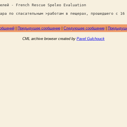
елей - French Rescue Speleo Evaluation
ара по спасательным >работам в пещерах, прошедшего с 16 
ообщений
|
Предыдущее сообщение
|
Следующее сообщение
|
Предыдуще
CML archive browser created by
Pavel Gulchouck