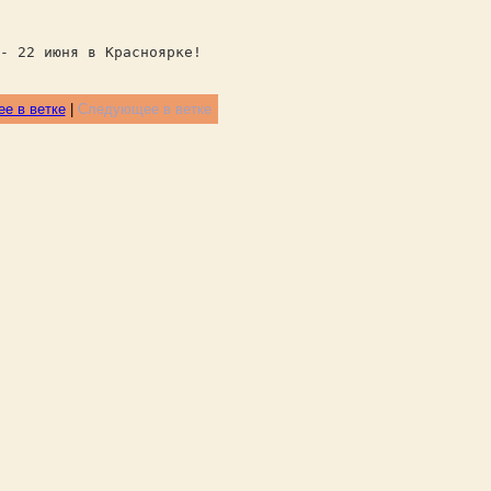
- 22 июня в Красноярке!
е в ветке
|
Следующее в ветке