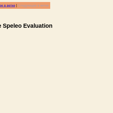
е в ветке
|
Следующее в ветке
 Speleo Evaluation