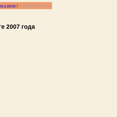
е в ветке
|
Следующее в ветке
е 2007 года