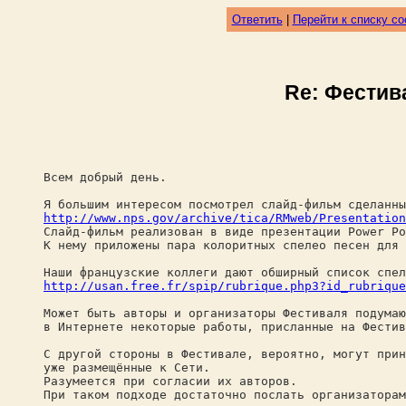
Ответить
|
Перейти к списку с
Re: Фестив
Всем добрый день.
Я большим интересом посмотрел слайд-фильм сделанн
http://www.nps.gov/archive/tica/RMweb/Presentation
Слайд-фильм реализован в виде презентации Power Po
К нему приложены пара колоритных спелео песен для 
Наши французские коллеги дают обширный список спел
http://usan.free.fr/spip/rubrique.php3?id_rubrique
Может быть авторы и организаторы Фестиваля подумаю
в Интернете некоторые работы, присланные на Фестив
С другой стороны в Фестивале, вероятно, могут прин
уже размещённые к Сети.
Разумеется при согласии их авторов.
При таком подходе достаточно послать организаторам