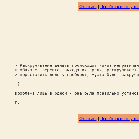
Ответить
|
Перейти к списку с
> Раскручивание дельты происходит из-за неправильн
> обвязке. Веревка, выходя их кроля, раскручивает 
> переставить дельту наоборот, муфта будет закручи
:)
Проблема лишь в одном - она была правильно установ
М.
Ответить
|
Перейти к списку с