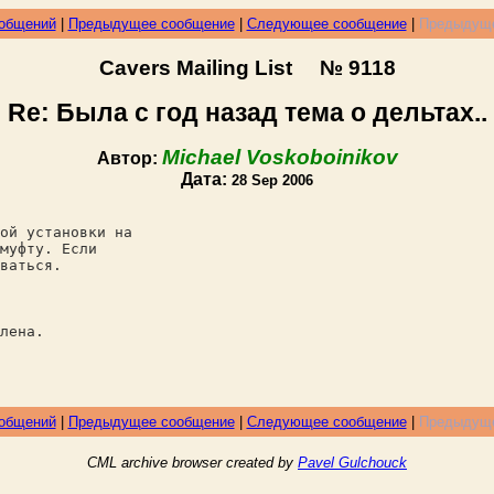
ообщений
|
Предыдущее сообщение
|
Следующее сообщение
|
Предыдуще
Cavers Mailing List № 9118
Re: Была с год назад тема о дельтах..
Michael Voskoboinikov
Автор:
Дата:
28 Sep 2006
ой установки на
муфту. Если
ваться.
лена.
ообщений
|
Предыдущее сообщение
|
Следующее сообщение
|
Предыдуще
CML archive browser created by
Pavel Gulchouck