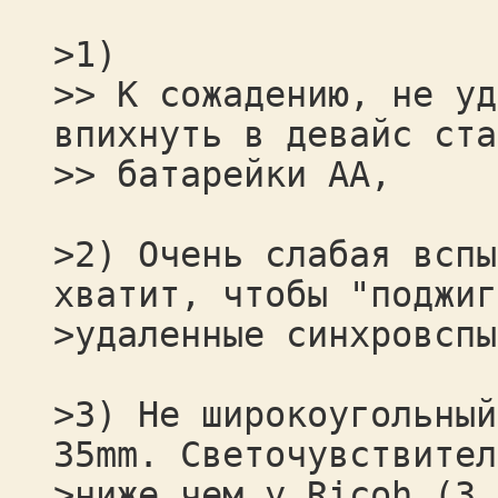
>1)
>> К сожадению, не уд
впихнуть в девайс ста
>> батарейки АА,
>2) Очень слабая вспы
хватит, чтобы "поджиг
>удаленные синхровспы
>3) Не широкоугольный
35mm. Светочувствител
>ниже чем у Ricoh (3.