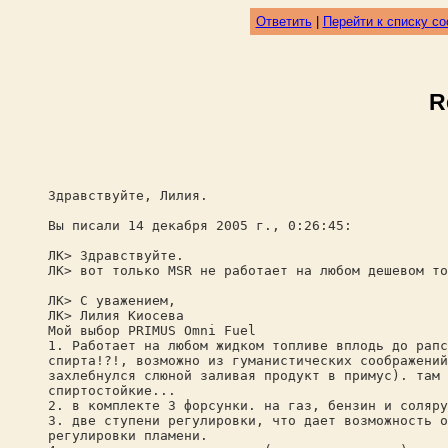
Ответить
|
Перейти к списку с
R
Здравствуйте, Лилия.
Вы писали 14 декабря 2005 г., 0:26:45:
ЛК> Здравствуйте.
ЛК> вот только MSR не работает на любом дешевом то
ЛК> С уважением,
ЛК> Лилия Киосева
Мой выбор PRIMUS Omni Fuel
1. Работает на любом жидком топливе вплодь до рапс
спирта!?!, возможно из гуманистических соображений
захлебнулся слюной заливая продукт в примус). там 
спиртостойкие...
2. в комплекте 3 форсунки. на газ, бензин и соляру
3. две ступени регулировки, что дает возможность о
регулировки пламени.