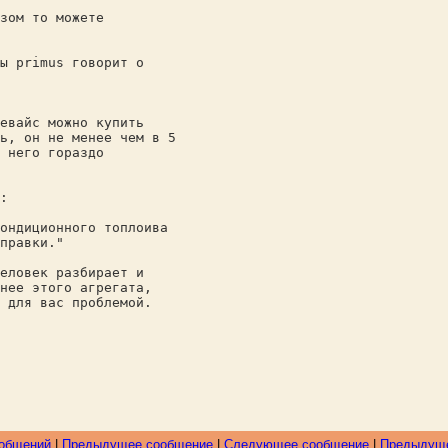
зом то можете
ы primus говорит о
евайс можно купить
ь, он не менее чем в 5
 него гораздо
:
ондиционного топлоива
правки."
еловек разбирает и
нее этого агрегата,
 для вас проблемой.
ообщений
|
Предыдущее сообщение
|
Следующее сообщение
|
Предыдуще