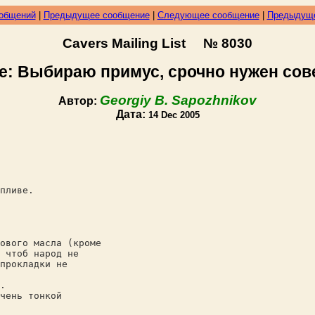
ообщений
|
Предыдущее сообщение
|
Следующее сообщение
|
Предыдуще
Cavers Mailing List № 8030
e: Выбираю примус, срочно нужен сов
Georgiy B. Sapozhnikov
Автор:
Дата:
14 Dec 2005
пливе.
ового масла (кроме
 чтоб народ не
прокладки не
.
чень тонкой