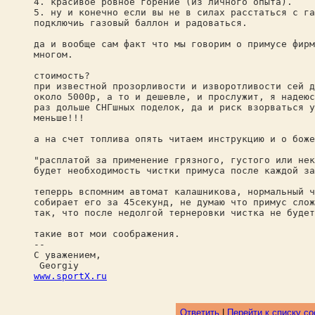
4. красивое ровное горение (из личного опыта).
5. ну и конечно если вы не в силах расстаться с га
подключиь газовый баллон и радоваться.
да и вообще сам факт что мы говорим о примусе фирм
многом.
стоимость?
при известной прозорливости и изворотливости сей д
около 5000р, а то и дешевле, и прослужит, я надеюс
раз дольше СНГшных поделок, да и риск взорваться у
меньше!!!
а на счет топлива опять читаем инструкцию и о боже
"расплатой за применение грязного, густого или нек
будет необходимость чистки примуса после каждой за
теперрь вспомним автомат калашникова, нормальный ч
собирает его за 45секунд, не думаю что примус слож
так, что после недолгой тернеровки чистка не будет
такие вот мои соображения.
--
С уважением,
Georgiy
www.sportX.ru
Ответить
|
Перейти к списку с