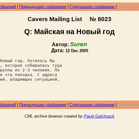
ообщений
|
Предыдущее сообщение
|
Следующее сообщение
|
Предыдуще
Cavers Mailing List № 8023
Q: Майская на Новый год
Suren
Автор:
Дата:
12 Dec 2005
Новый год. Хотелось бы
, которая собиралась туда
руппы из 2-3 человек. По
е эта поездка. С адреса
ей, владеющих ситуацией,
ообщений
|
Предыдущее сообщение
|
Следующее сообщение
|
Предыдуще
CML archive browser created by
Pavel Gulchouck