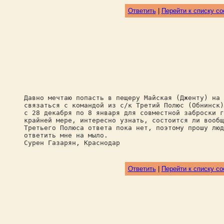
Ответить
|
Перейти к списку с
Давно мечтаю попасть в пещеру Майская (Дженту) на 
связаться с командой из с/к Третий Полюс (Обнинск)
с 28 декабря по 8 января для совместной заброски г
крайней мере, интересно узнать, состоится ли вообщ
Третьего Полюса ответа пока нет, поэтому прошу люд
ответить мне на мыло.
Сурен Газарян, Краснодар
Ответить
|
Перейти к списку с