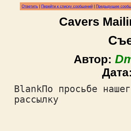
Ответить
|
Перейти к списку сообщений
|
Предыдущее сооб
Cavers Mail
Cъе
Dm
Автор:
Дата
BlankПо просьбе нашег
рассылку