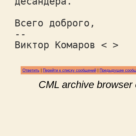
десандёра.
Всего доброго,
--
Виктор Комаров < >
Ответить
|
Перейти к списку сообщений
|
Предыдущее сооб
CML archive browser 