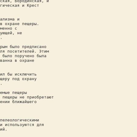
ская, Бородинская, и
гическая и Крест
ализма и
в охране пещеры.
менно с
ующей, не
.
рым было предписано
ля посетителей. Этим
 было поручено была
ванна в охране
ил бы исключить
щеру под охрану
.
емые пещеры
 пещеры не приобретают
ении ближайшего
пелеологическими
и используются для
ий.