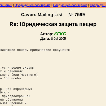
ообщений
|
Предыдущее сообщение
|
Следующее сообщение
|
Предыдуще
Cavers Mailing List № 7599
Re: Юридическая защита пещер
КГКС
Автор:
Дата:
8 Jul 2005
щищающие пещеры юридические документы.
тус и режим охраны
х и районных
ьного (или местного)
а "Об особо
р, как охраняемых
0-х -
 природоохранной
ли объявлены
ьшая Орешная и