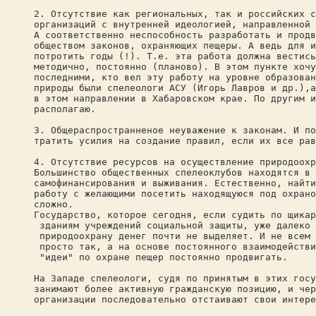
2. Отсутствие как региональных, так и российских с
организаций с внутренней идеологией, направленной 
А соответственно неспособность разработать и продв
обществом законов, охраняющих пещеры. А ведь для и
потротить годы (!). Т.е. эта работа должна вестись
методично, постоянно (планово). В этом пункте хочу
последними, кто вел эту работу на уровне образован
природы были спелеологи АСУ (Игорь Лавров и др.),а
в этом направлении в Хабаровском крае. По другим и
располагаю.
3. Общераспространненое неуважение к законам. И по
тратить усилия на создание правил, если их все рав
4. Отсутствие ресурсов на осуществление природоохр
Большинство общественных спелеоклубов находятся в 
самофинансирования и выживания. Естественно, найти
работу с желающими посетить находящуюся под охрано
сложно.
Государство, которое сегодня, если судить по щикар
зданиям учреждений социальной защиты, уже далеко 
природоохрану денег почти не выделяет. И не всем 
просто так, а на основе постоянного взаимодействи
"идеи" по охране пещер постоянно продвигать.
На Западе спелеологи, судя по принятым в этих госу
занимают более активную гражданскую позицию, и чер
организации последовательно отстаивают свои интере