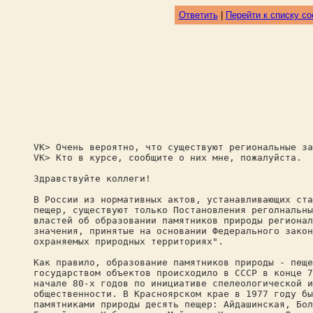
Ответить
|
Перейти к списку с
VK> Очень вероятно, что существуют региональные за
VK> Кто в курсе, сообщите о них мне, пожалуйста.
Здравствуйте коллеги!
В России из нормативных актов, устанавливающих ста
пещер, существуют только Постановления реголнальны
властей об образовании памятников природы регионал
значения, принятые на основании Федерального закон
охраняемых природных территориях".
Как правило, образование памятников природы - пеще
государством объектов происходило в СССР в конце 7
начале 80-х годов по инициативе спелеологической и
общественности. В Красноярском крае в 1977 году бы
памятниками природы десять пещер: Айдашинская, Бол