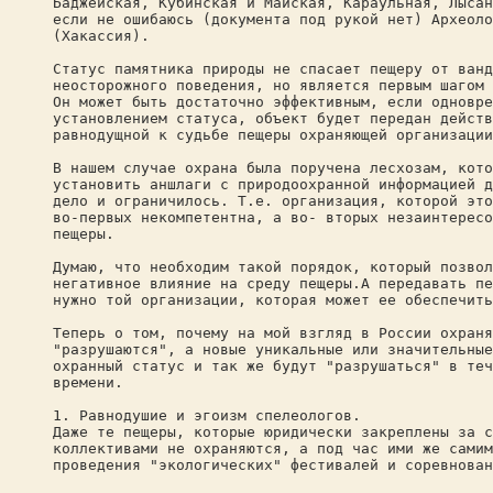
Баджейская, Кубинская и Майская, Караульная, Лысан
если не ошибаюсь (документа под рукой нет) Археоло
(Хакассия).
Статус памятника природы не спасает пещеру от ванд
неосторожного поведения, но является первым шагом 
Он может быть достаточно эффективным, если одновре
установлением статуса, объект будет передан действ
равнодущной к судьбе пещеры охраняющей организации
В нашем случае охрана была поручена лесхозам, кото
установить аншлаги с природоохранной информацией д
дело и ограничилось. Т.е. организация, которой это
во-первых некомпетентна, а во- вторых незаинтересо
пещеры.
Думаю, что необходим такой порядок, который позвол
негативное влияние на среду пещеры.А передавать пе
нужно той организации, которая может ее обеспечить
Теперь о том, почему на мой взгляд в России охраня
"разрушаются", а новые уникальные или значительные
охранный статус и так же будут "разрушаться" в теч
времени.
1. Равнодушие и эгоизм спелеологов.
Даже те пещеры, которые юридически закреплены за с
коллективами не охраняются, а под час ими же самим
проведения "экологических" фестивалей и соревнован