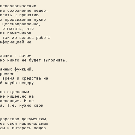
пелеологических
на сохранение пещер.
игать к принятию
х продвижения нужно
 целенаправленно,
 отметить, что
ия памятников
 так же велась работа
нформацией не
зиция - зачем
но никто не будет выполнять.
анных функций.
режиме
 время и средства на
й клуба пещеру
но отделаным
не нищее,но на
желающим. И не
я. Т.е. нужно свои
дарствах документам,
ез свои национальные
сы и интересы пещер.