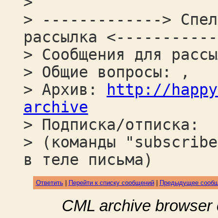
>
> -------------> Спел
рассылка <-----------
> Сообщения для рассы
> Общие вопросы: ,
> Архив:
http://happy
archive
> Подписка/отписка:
> (команды "subscribe
в теле письма)
Ответить
|
Перейти к списку сообщений
|
Предыдущее сооб
CML archive browser 