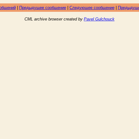
ообщений
|
Предыдущее сообщение
|
Следующее сообщение
|
Предыдуще
CML archive browser created by
Pavel Gulchouck