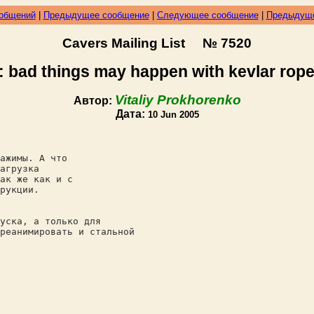
ообщений
|
Предыдущее сообщение
|
Следующее сообщение
|
Предыдуще
Cavers Mailing List № 7520
: bad things may happen with kevlar ropes
Vitaliy Prokhorenko
Автор:
Дата:
10 Jun 2005
ажимы. А что
агрузка
ак же как и с
рукции.
уска, а только для
реанимировать и стальной