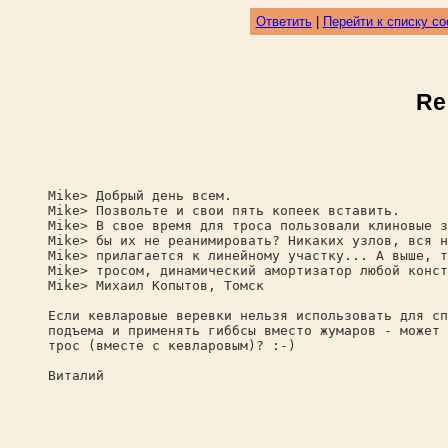
Ответить
|
Перейти к списку с
Re
Mike> Добрый день всем.
Mike> Позвольте и свои пять копеек вставить.
Mike> В свое время для троса пользовали клиновые з
Mike> бы их не реанимировать? Никаких узлов, вся н
Mike> прилагается к линейному участку... А выше, т
Mike> тросом, динамический амортизатор любой конст
Mike> Михаил Копытов, Томск
Если кевларовые веревки нельзя использовать для сп
подъема и применять гиббсы вместо жумаров - может 
трос (вместе с кевларовым)? :-)
Виталий